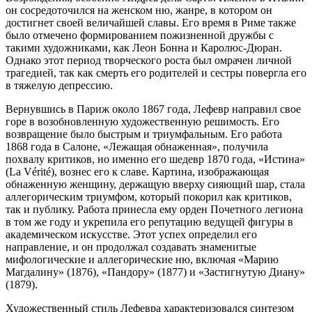
он сосредоточился на женском ню, жанре, в котором он
достигнет своей величайшей славы. Его время в Риме также
было отмечено формированием пожизненной дружбы с
такими художниками, как Леон Бонна и Каролюс-Дюран.
Однако этот период творческого роста был омрачен личной
трагедией, так как смерть его родителей и сестры повергла его
в тяжелую депрессию.
Вернувшись в Париж около 1867 года, Лефевр направил свое
горе в возобновленную художественную решимость. Его
возвращение было быстрым и триумфальным. Его работа
1868 года в Салоне, «Лежащая обнаженная», получила
похвалу критиков, но именно его шедевр 1870 года, «Истина»
(La Vérité), вознес его к славе. Картина, изображающая
обнаженную женщину, держащую вверху сияющий шар, стала
аллегорическим триумфом, который покорил как критиков,
так и публику. Работа принесла ему орден Почетного легиона
в том же году и укрепила его репутацию ведущей фигуры в
академическом искусстве. Этот успех определил его
направление, и он продолжал создавать знаменитые
мифологические и аллегорические ню, включая «Марию
Магдалину» (1876), «Пандору» (1877) и «Застигнутую Диану»
(1879).
Художественный стиль Лефевра характеризовался синтезом