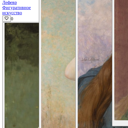
Лефевр
Фигуративное
искусство
0