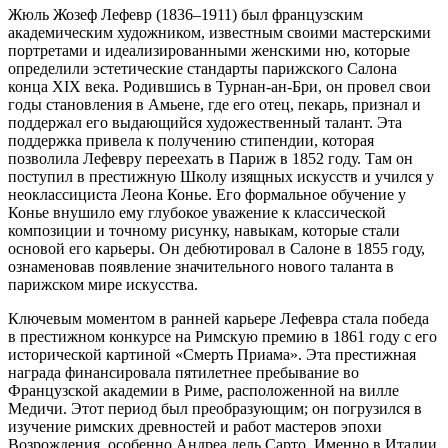
Жюль Жозеф Лефевр (1836–1911) был французским
академическим художником, известным своими мастерскими
портретами и идеализированными женскими ню, которые
определили эстетические стандарты парижского Салона
конца XIX века. Родившись в Турнан-ан-Бри, он провел свои
годы становления в Амьене, где его отец, пекарь, признал и
поддержал его выдающийся художественный талант. Эта
поддержка привела к получению стипендии, которая
позволила Лефевру переехать в Париж в 1852 году. Там он
поступил в престижную Школу изящных искусств и учился у
неоклассициста Леона Конье. Его формальное обучение у
Конье внушило ему глубокое уважение к классической
композиции и точному рисунку, навыкам, которые стали
основой его карьеры. Он дебютировал в Салоне в 1855 году,
ознаменовав появление значительного нового таланта в
парижском мире искусства.
Ключевым моментом в ранней карьере Лефевра стала победа
в престижном конкурсе на Римскую премию в 1861 году с его
исторической картиной «Смерть Приама». Эта престижная
награда финансировала пятилетнее пребывание во
Французской академии в Риме, расположенной на вилле
Медичи. Этот период был преобразующим; он погрузился в
изучение римских древностей и работ мастеров эпохи
Возрождения, особенно Андреа дель Сарто. Именно в Италии