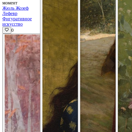
момент
Жюль Жозеф
Лефевр
Фигуративное
искусство
0