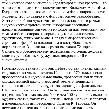
технического совершенства и идеализированной красоты. Его
часто сравнивали с его современником, Вильямом-Адольфом
Бугро, но он отличался использованием более широкого круга
моделей, что придавало его фигурам тонкое разнообразие.
Хотя его ню были чувственными, они оставались в рамках
академической пристойности, изображая пассивные,
идеализированные фигуры из мифологии или аллегории, тем
самым избегая споров, которые окружали реалистичные ню
художников, таких как Мане. Наряду с мифологическими
сценами Лефевр был плодовитым и востребованным
портретистом. За свою карьеру он выставил 72 портрета в
Салоне, что обеспечило ему постоянный источник дохода и
клиентуру из богатых буржуазных покровителей и
знаменитостей.
Помимо собственных полотен, Лефевр оставил неизгладимый
след как влиятельный педагог. Начиная с 1870 года, он стал
профессором в Академии Жюлиана, прогрессивной частной
художественной школе, известной тем, что принимала
женщин и иностранных студентов задолго до официальной
Школы изящных искусств. Он был известен как отзывчивый
и преданный наставник для более чем 1500 учеников, включая
будущих светил, таких как Фернан Кнопф, Феликс Валлоттон
и американский импрессионист Эдмунд К. Тарбелл. Он
неустанно подчеркивал основополагающую важность