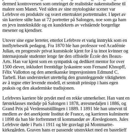
dermed kontroversen som omringet de realistiske nakenstudiene til
malere som Manet. Ved siden av sine mytologiske scener var
Lefebvre en produktiv og svært ettertraktet portrettmaler. I løpet av
sin karriere stilte han ut 72 portretter på Salongen, noe som ga ham
en jevn inntektskilde og en kundekrets av velstående borgerlige
mesener og kjendiser.
Utover sine egne lerreter, etterlot Lefebvre et varig inntrykk som en
innflytelsesrik pedagog. Fra 1870 ble han professor ved Académie
Julian, en progressiv privat kunstskole kjent for å ta imot kvinner og
internasjonale studenter lenge før den offisielle École des Beaux-
Arts. Han var kjent som en sympatisk og dedikert mentor for over
1500 elever, inkludert fremtidige lyskastere som Fernand Khnopff,
Félix Vallotton og den amerikanske impresjonisten Edmund C.
Tarbell. Han understreket utrettelig den grunnleggende viktigheten
av å tegne etter levende modell, et sentralt prinsipp i hans egen
praksis og den akademiske tradisjonen.
Lefebvres karriere ble prydet med en rekke utmerkelser. Han vant en
førsteklasses medalje på Salongen i 1878, æresmedaljen i 1886, og
Grand Prix på Verdensutstillingen i 1889. I 1891 ble han utnevnt til
medlem av det anerkjente Institut de France, og karrieren kulminerte
i 1898 da han ble forfremmet til kommandør av Æreslegionen. Jules
Lefebvre døde i Paris i 1911 og ble gravlagt på Montmartre-
kirkegården. Graven hans er passende utsmykket med en basrelieff