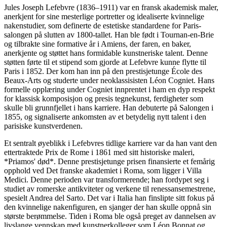
Jules Joseph Lefebvre (1836–1911) var en fransk akademisk maler,
anerkjent for sine mesterlige portretter og idealiserte kvinnelige
nakenstudier, som definerte de estetiske standardene for Paris-
salongen på slutten av 1800-tallet. Han ble født i Tournan-en-Brie
og tilbrakte sine formative år i Amiens, der faren, en baker,
anerkjente og støttet hans formidable kunstneriske talent. Denne
støtten førte til et stipend som gjorde at Lefebvre kunne flytte til
Paris i 1852. Der kom han inn på den prestisjetunge École des
Beaux-Arts og studerte under neoklassisisten Léon Cogniet. Hans
formelle opplæring under Cogniet innprentet i ham en dyp respekt
for klassisk komposisjon og presis tegnekunst, ferdigheter som
skulle bli grunnfjellet i hans karriere. Han debuterte på Salongen i
1855, og signaliserte ankomsten av et betydelig nytt talent i den
parisiske kunstverdenen.
Et sentralt øyeblikk i Lefebvres tidlige karriere var da han vant den
ettertraktede Prix de Rome i 1861 med sitt historiske maleri,
*Priamos' død*. Denne prestisjetunge prisen finansierte et femårig
opphold ved Det franske akademiet i Roma, som ligger i Villa
Medici. Denne perioden var transformerende; han fordypet seg i
studiet av romerske antikviteter og verkene til renessansemestrene,
spesielt Andrea del Sarto. Det var i Italia han finslipte sitt fokus på
den kvinnelige nakenfiguren, en sjanger der han skulle oppnå sin
største berømmelse. Tiden i Roma ble også preget av dannelsen av
livslange vennskap med kunstnerkolleger som Léon Bonnat og