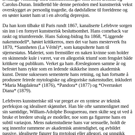
Carolus-Duran. Imidlertid ble denne perioden med kunstnerisk vekst
overskygget av personlig tragedie, da dødsfallene til foreldrene og
en søster kastet ham ut i en alvorlig depresjon.
Da han kom tilbake til Paris rundt 1867, kanaliserte Lefebvre sorgen
sin inn i en fornyet kunstnerisk besluttsomhet. Hans comeback var
raskt og triumferende. Hans Salong-bidrag fra 1868, *Liggende
nakenmodell*, høstet kritikerros, men det var hans mesterverk fra
1870, *Sannheten (La Vérité)*, som katapulterte ham til
stjernestatus. Maleriet, som fremstiller en naken kvinne som holder
en skinnende kule i været, var en allegorisk triumf som fengslet både
kritikere og publikum. Verket ga ham Æreslegionen samme år og
befestet hans rykte som en ledende skikkelse innen akademisk
kunst. Denne suksessen sementerte hans retning, og han fortsatte å
produsere feirede mytologiske og allegoriske nakenstudier, inkludert
*Maria Magdalena* (1876), *Pandora* (1877) og *Overrasket
Diana* (1879).
Lefebvres kunstneriske stil var preget av en syntese av teknisk
perfeksjon og idealisert skjønnhet. Han ble ofte sammenlignet med
sin samtidige, William-Adolphe Bouguereau, men skilte seg ut ved å
bruke et bredere utvalg av modeller, noe som ga figurene hans en
subtil variasjon. Mens nakenstudiene hans var sensuelle, holdt de
seg innenfor rammene av akademisk anstendighet, og avbildet
passive, idealiserte figurer fra mytologi eller allegori, og unngikk