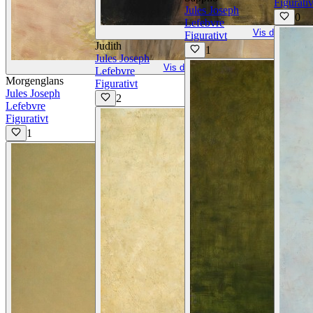
Figurativ
Jules Joseph
0
Lefebvre
Vis detaljer
Figurativt
Judith
1
Jules Joseph
Vis detaljer
Lefebvre
Morgenglans
Figurativt
Jules Joseph
2
Lefebvre
Figurativt
1