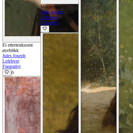
Vis detaljer
Morgenglorie
Jules Joseph
Lefebvre
Figurativt
0
Vis detaljer
Et ettertenksomt
øyeblikk
Jules Joseph
Lefebvre
Figurativt
0