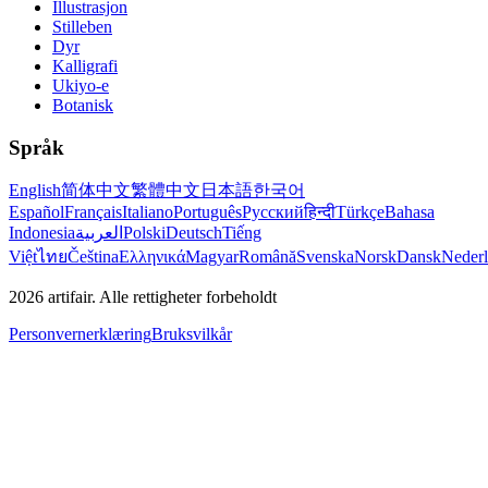
Illustrasjon
Stilleben
Dyr
Kalligrafi
Ukiyo-e
Botanisk
Språk
English
简体中文
繁體中文
日本語
한국어
Español
Français
Italiano
Português
Русский
हिन्दी
Türkçe
Bahasa
Indonesia
العربية
Polski
Deutsch
Tiếng
Việt
ไทย
Čeština
Ελληνικά
Magyar
Română
Svenska
Norsk
Dansk
Neder
2026
artifair.
Alle rettigheter forbeholdt
Personvernerklæring
Bruksvilkår