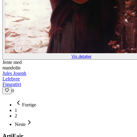
Vis detaljer
Jente med
mandolin
Jules Joseph
Lefebvre
Figurativt
0
Forrige
1
2
Neste
ArtiFair