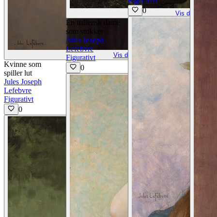
Figurativt
0
Vis detaljer
En italiensk dame
som strikker
Jules Joseph
Lefebvre
Vis detaljer
Figurativt
Kvinne som
0
spiller lut
Jules Joseph
Lefebvre
Figurativt
0