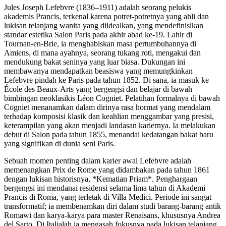
Jules Joseph Lefebvre (1836–1911) adalah seorang pelukis
akademis Prancis, terkenal karena potret-potretnya yang ahli dan
lukisan telanjang wanita yang diidealkan, yang mendefinisikan
standar estetika Salon Paris pada akhir abad ke-19. Lahir di
Tournan-en-Brie, ia menghabiskan masa pertumbuhannya di
Amiens, di mana ayahnya, seorang tukang roti, mengakui dan
mendukung bakat seninya yang luar biasa. Dukungan ini
membawanya mendapatkan beasiswa yang memungkinkan
Lefebvre pindah ke Paris pada tahun 1852. Di sana, ia masuk ke
École des Beaux-Arts yang bergengsi dan belajar di bawah
bimbingan neoklasikis Léon Cogniet. Pelatihan formalnya di bawah
Cogniet menanamkan dalam dirinya rasa hormat yang mendalam
terhadap komposisi klasik dan keahlian menggambar yang presisi,
keterampilan yang akan menjadi landasan kariernya. Ia melakukan
debut di Salon pada tahun 1855, menandai kedatangan bakat baru
yang signifikan di dunia seni Paris.
Sebuah momen penting dalam karier awal Lefebvre adalah
memenangkan Prix de Rome yang didambakan pada tahun 1861
dengan lukisan historisnya, *Kematian Priam*. Penghargaan
bergengsi ini mendanai residensi selama lima tahun di Akademi
Prancis di Roma, yang terletak di Villa Medici. Periode ini sangat
transformatif; ia membenamkan diri dalam studi barang-barang antik
Romawi dan karya-karya para master Renaisans, khususnya Andrea
del Sarto. Di Italialah ia mengasah fokusnya pada lukisan telanjang