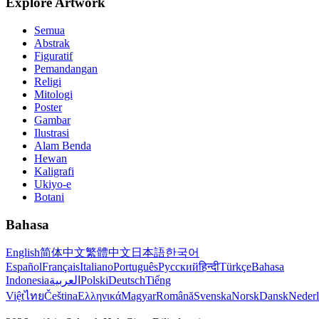
Explore Artwork
Semua
Abstrak
Figuratif
Pemandangan
Religi
Mitologi
Poster
Gambar
Ilustrasi
Alam Benda
Hewan
Kaligrafi
Ukiyo-e
Botani
Bahasa
English
简体中文
繁體中文
日本語
한국어
Español
Français
Italiano
Português
Русский
हिन्दी
Türkçe
Bahasa
Indonesia
العربية
Polski
Deutsch
Tiếng
Việt
ไทย
Čeština
Ελληνικά
Magyar
Română
Svenska
Norsk
Dansk
Neder