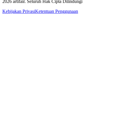
2026
artifair.
Seluruh Hak Cipta Dilindungi
Kebijakan Privasi
Ketentuan Penggunaan