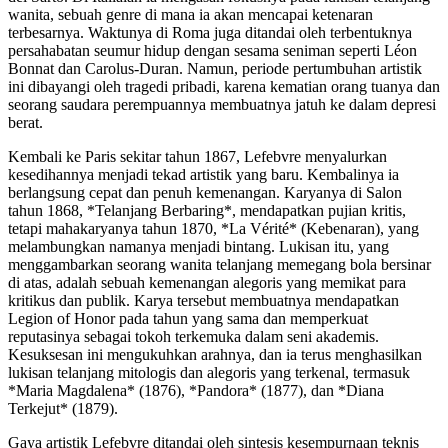
wanita, sebuah genre di mana ia akan mencapai ketenaran
terbesarnya. Waktunya di Roma juga ditandai oleh terbentuknya
persahabatan seumur hidup dengan sesama seniman seperti Léon
Bonnat dan Carolus-Duran. Namun, periode pertumbuhan artistik
ini dibayangi oleh tragedi pribadi, karena kematian orang tuanya dan
seorang saudara perempuannya membuatnya jatuh ke dalam depresi
berat.
Kembali ke Paris sekitar tahun 1867, Lefebvre menyalurkan
kesedihannya menjadi tekad artistik yang baru. Kembalinya ia
berlangsung cepat dan penuh kemenangan. Karyanya di Salon
tahun 1868, *Telanjang Berbaring*, mendapatkan pujian kritis,
tetapi mahakaryanya tahun 1870, *La Vérité* (Kebenaran), yang
melambungkan namanya menjadi bintang. Lukisan itu, yang
menggambarkan seorang wanita telanjang memegang bola bersinar
di atas, adalah sebuah kemenangan alegoris yang memikat para
kritikus dan publik. Karya tersebut membuatnya mendapatkan
Legion of Honor pada tahun yang sama dan memperkuat
reputasinya sebagai tokoh terkemuka dalam seni akademis.
Kesuksesan ini mengukuhkan arahnya, dan ia terus menghasilkan
lukisan telanjang mitologis dan alegoris yang terkenal, termasuk
*Maria Magdalena* (1876), *Pandora* (1877), dan *Diana
Terkejut* (1879).
Gaya artistik Lefebvre ditandai oleh sintesis kesempurnaan teknis