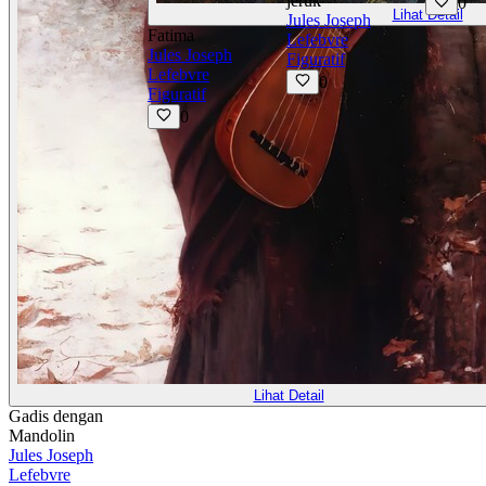
jeruk
0
Lihat Detail
Jules Joseph
Fatima
Lefebvre
Jules Joseph
Figuratif
Lefebvre
0
Figuratif
0
Lihat Detail
Gadis dengan
Mandolin
Jules Joseph
Lefebvre