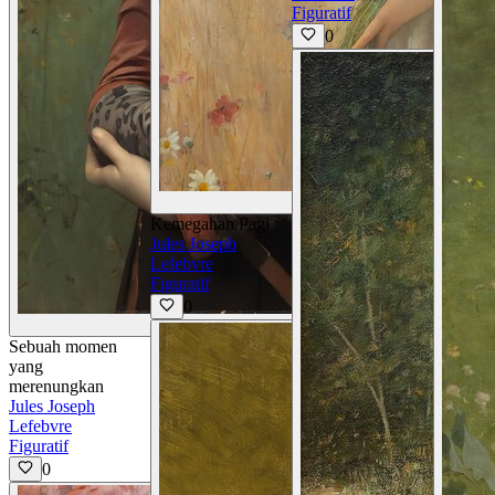
Figuratif
0
Lihat Detail
Kemegahan Pagi
Jules Joseph
Lefebvre
Figuratif
0
Lihat Detail
Sebuah momen
yang
merenungkan
Jules Joseph
Lefebvre
Figuratif
0