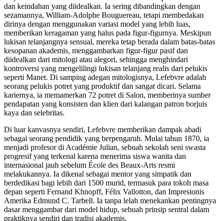
dan keindahan yang diidealkan. Ia sering dibandingkan dengan
sezamannya, William-Adolphe Bouguereau, tetapi membedakan
dirinya dengan menggunakan variasi model yang lebih luas,
memberikan keragaman yang halus pada figur-figurnya. Meskipun
lukisan telanjangnya sensual, mereka tetap berada dalam batas-batas
kesopanan akademis, menggambarkan figur-figur pasif dan
diidealkan dari mitologi atau alegori, sehingga menghindari
kontroversi yang mengelilingi lukisan telanjang realis dari pelukis
seperti Manet. Di samping adegan mitologisnya, Lefebvre adalah
seorang pelukis potret yang produktif dan sangat dicari. Selama
kariernya, ia memamerkan 72 potret di Salon, memberinya sumber
pendapatan yang konsisten dan klien dari kalangan patron borjuis
kaya dan selebritas.
Di luar kanvasnya sendiri, Lefebvre memberikan dampak abadi
sebagai seorang pendidik yang berpengaruh. Mulai tahun 1870, ia
menjadi profesor di Académie Julian, sebuah sekolah seni swasta
progresif yang terkenal karena menerima siswa wanita dan
internasional jauh sebelum École des Beaux-Arts resmi
melakukannya. Ia dikenal sebagai mentor yang simpatik dan
berdedikasi bagi lebih dari 1500 murid, termasuk para tokoh masa
depan seperti Fernand Khnopff, Félix Vallotton, dan Impresionis
Amerika Edmund C. Tarbell. Ia tanpa lelah menekankan pentingnya
dasar menggambar dari model hidup, sebuah prinsip sentral dalam
praktiknya sendiri dan tradisi akademis.