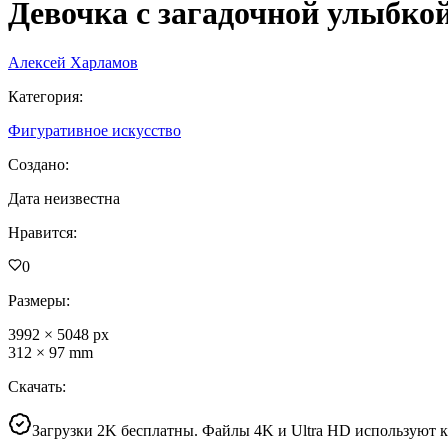
Девочка с загадочной улыбко
Алексей Харламов
Категория
:
Фигуративное искусство
Создано
:
Дата неизвестна
Нравится
:
0
Размеры
:
3992
×
5048
px
312
×
97
mm
Скачать
:
Загрузки 2K бесплатны. Файлы 4K и Ultra HD используют 