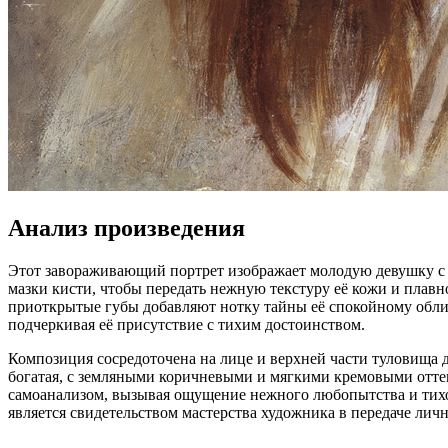
Анализ произведения
Этот завораживающий портрет изображает молодую девушку с
мазки кисти, чтобы передать нежную текстуру её кожи и плавн
приоткрытые губы добавляют нотку тайны её спокойному облик
подчеркивая её присутствие с тихим достоинством.
Композиция сосредоточена на лице и верхней части туловища д
богатая, с земляными коричневыми и мягкими кремовыми отт
самоанализом, вызывая ощущение нежного любопытства и тихой
является свидетельством мастерства художника в передаче лич