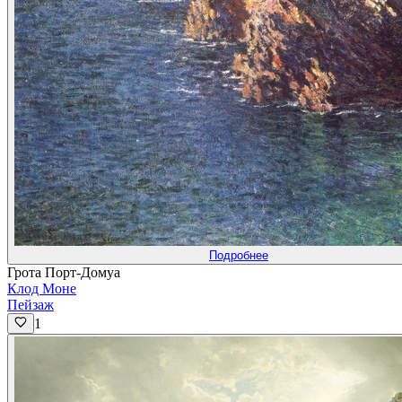
Подробнее
Грота Порт-Домуа
Клод Моне
Пейзаж
1