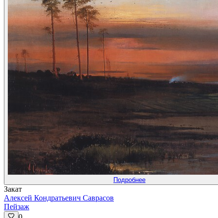
Подробнее
Закат
Алексей Кондратьевич Саврасов
Пейзаж
0