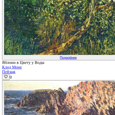
Подробнее
Яблони в Цвету у Воды
Клод Моне
Пейзаж
0