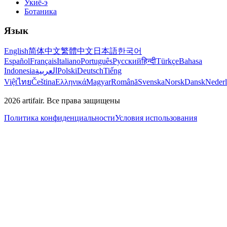
Укиё-э
Ботаника
Язык
English
简体中文
繁體中文
日本語
한국어
Español
Français
Italiano
Português
Русский
हिन्दी
Türkçe
Bahasa
Indonesia
العربية
Polski
Deutsch
Tiếng
Việt
ไทย
Čeština
Ελληνικά
Magyar
Română
Svenska
Norsk
Dansk
Neder
2026
artifair.
Все права защищены
Политика конфиденциальности
Условия использования