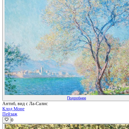
Подробнее
Антиб, вид с Ла-Салис
Клод Моне
Пейзаж
0