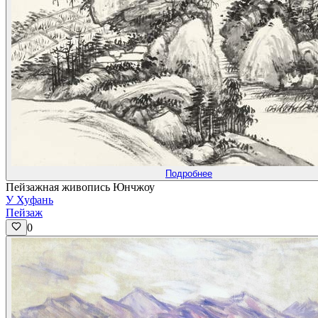
Подробнее
Пейзажная живопись Юнчжоу
У Хуфань
Пейзаж
0