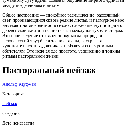
туманному лугу вдали, создавая ощущение мирного единства
между возделанным и диким.
Общее настроение — спокойное размышление; рассеянный
свет, пробивающийся сквозь редкие листья, и пасмурное небо
намекают на мимолетность сезона, словно шепчут истории о
деревенской жизни и вечной связи между пастухом и стадом.
Это произведение отражает эпоху, когда природа и
человеческий труд были тесно связаны, раскрывая
чувствительность художника к пейзажу и его скромным
обитателям. Это нежная ода простоте, уединению и тонким
ритмам пасторальной жизни.
Пасторальный пейзаж
Адольф Кауфман
Категория
:
Пейзаж
Создано
:
Дата неизвестна