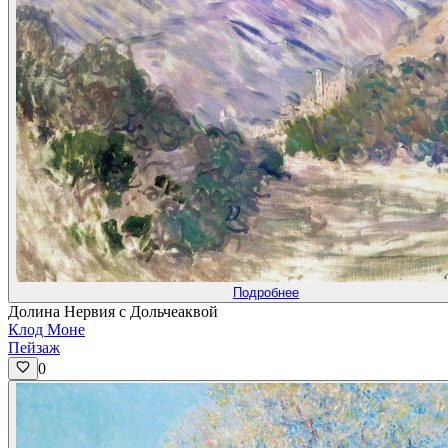
Подробнее
Долина Нервия с Дольчеаквой
Клод Моне
Пейзаж
0