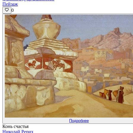
Пейзаж
0
Подробнее
Конь счастья
Николай Рерих