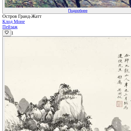
Подробнее
Остров Гранд-Жатт
Клод Моне
Пейзаж
1