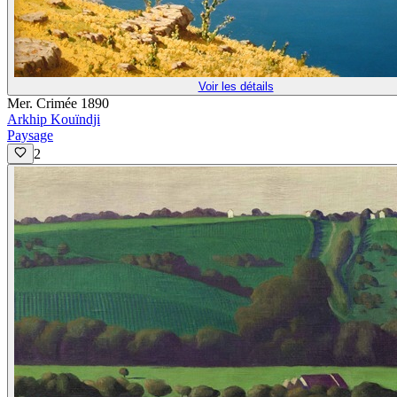
Voir les détails
Mer. Crimée 1890
Arkhip Kouïndji
Paysage
2