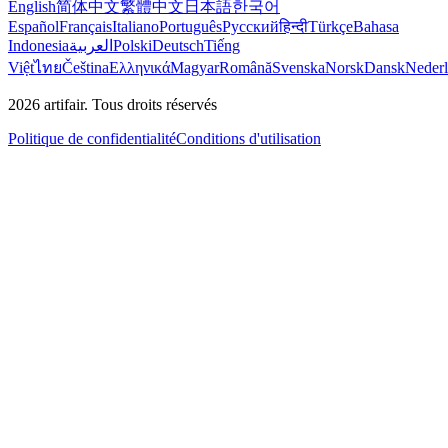
English
简体中文
繁體中文
日本語
한국어
Español
Français
Italiano
Português
Русский
हिन्दी
Türkçe
Bahasa
Indonesia
العربية
Polski
Deutsch
Tiếng
Việt
ไทย
Čeština
Ελληνικά
Magyar
Română
Svenska
Norsk
Dansk
Neder
2026
artifair.
Tous droits réservés
Politique de confidentialité
Conditions d'utilisation