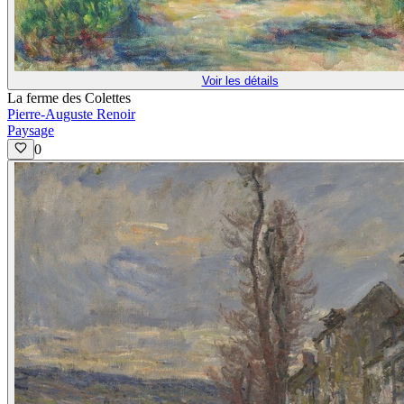
Voir les détails
La ferme des Colettes
Pierre-Auguste Renoir
Paysage
0