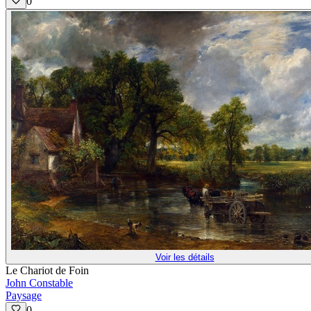
0
Voir les détails
Le Chariot de Foin
John Constable
Paysage
0