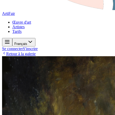
ArtiFair
Œuvre d'art
Artistes
Tarifs
Français
Se connecter
S'inscrire
Retour à la galerie