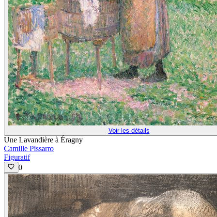
Voir les détails
Une Lavandière à Éragny
Camille Pissarro
Figuratif
0