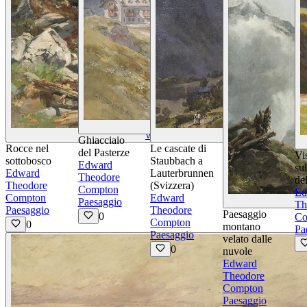
Visualizza Dettagli
Visualizza Dettagli
Visu
Ghiacciaio
Rocce nel
Le cascate di
del Pasterze
Vi
sottobosco
Staubbach a
Edward
sul
Edward
Lauterbrunnen
Theodore
del
Theodore
(Svizzera)
Compton
Ed
Compton
Edward
Paesaggio
Th
Paesaggio
Theodore
Paesaggio
0
Co
Compton
0
montano
Pa
Paesaggio
velato dalle
0
nuvole
Edward
Theodore
Compton
Paesaggio