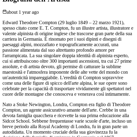
about 1 year ago
Edward Theodore Compton (29 luglio 1849 – 22 marzo 1921),
spesso citato come E. T. Compton, fu un illustre artista, illustratore e
valente alpinista di origine inglese che trascorse gran parte della sua
carriera in Germania. È rinomato per i suoi dipinti e disegni di
paesaggi alpini, mozzafiato e topograficamente accurati, una
passione alimentata dal suo altrettanto profondo amore per
l'arrampicata. La sua singolare doppia identità di alpinista esperto,
cui si attribuiscono oltre 300 importanti ascensioni, tra cui 27 prime
assolute, e di artista devoto, gli permise di catturare la sublime
maestosità e l'atmosfera imponente delle alte vette del mondo con
un'autenticità impareggiabile. L'eredità di Compton sopravvive
come una delle figure di spicco dell'arte alpina, le sue opere sono
celebrate per la capacità di trasportare vividamente gli spettatori nel
cuore delle montagne che conosceva e venerava così intimamente.
Nato a Stoke Newington, Londra, Compton era figlio di Theodore
Compton, un agente assicurativo amante dell'arte. Crebbe in una
devota famiglia quacchera e ricevette la sua prima educazione alla
Sidcot School. Sebbene frequentasse varie scuole d'arte, incluso un
breve periodo alla Royal Academy di Londra, fu in gran parte un
autodidatta. Un momento cruciale della sua giovinezza fu la