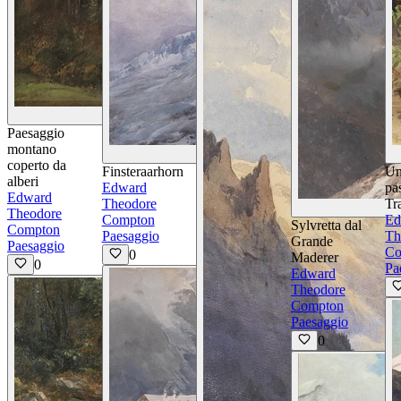
Visualizza Dettagli
Paesaggio
montano
Visualizza Dettagli
coperto da
Finsteraarhorn
U
alberi
Edward
pa
Edward
Theodore
Tr
Theodore
Compton
Ed
Sylvretta dal
Compton
Paesaggio
Th
Grande
Paesaggio
Co
0
Maderer
0
Pa
Edward
Theodore
Compton
Paesaggio
0