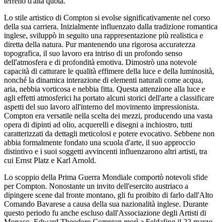
terreno d'alta quota.
Lo stile artistico di Compton si evolse significativamente nel corso
della sua carriera. Inizialmente influenzato dalla tradizione romantica
inglese, sviluppò in seguito una rappresentazione più realistica e
diretta della natura. Pur mantenendo una rigorosa accuratezza
topografica, il suo lavoro era intriso di un profondo senso
dell'atmosfera e di profondità emotiva. Dimostrò una notevole
capacità di catturare le qualità effimere della luce e della luminosità,
nonché la dinamica interazione di elementi naturali come acqua,
aria, nebbia vorticosa e nebbia fitta. Questa attenzione alla luce e
agli effetti atmosferici ha portato alcuni storici dell'arte a classificare
aspetti del suo lavoro all'interno del movimento impressionista.
Compton era versatile nella scelta dei mezzi, producendo una vasta
opera di dipinti ad olio, acquerelli e disegni a inchiostro, tutti
caratterizzati da dettagli meticolosi e potere evocativo. Sebbene non
abbia formalmente fondato una scuola d'arte, il suo approccio
distintivo e i suoi soggetti avvincenti influenzarono altri artisti, tra
cui Ernst Platz e Karl Arnold.
Lo scoppio della Prima Guerra Mondiale comportò notevoli sfide
per Compton. Nonostante un invito dell'esercito austriaco a
dipingere scene dal fronte montano, gli fu proibito di farlo dall'Alto
Comando Bavarese a causa della sua nazionalità inglese. Durante
questo periodo fu anche escluso dall'Associazione degli Artisti di
Monaco. Edward Theodore Compton morì a Feldafing il 22 marzo