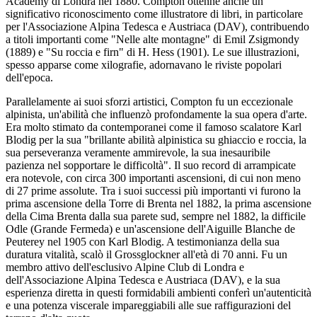
Academy di Londra nel 1880. Compton ottenne anche un
significativo riconoscimento come illustratore di libri, in particolare
per l'Associazione Alpina Tedesca e Austriaca (DAV), contribuendo
a titoli importanti come "Nelle alte montagne" di Emil Zsigmondy
(1889) e "Su roccia e firn" di H. Hess (1901). Le sue illustrazioni,
spesso apparse come xilografie, adornavano le riviste popolari
dell'epoca.
Parallelamente ai suoi sforzi artistici, Compton fu un eccezionale
alpinista, un'abilità che influenzò profondamente la sua opera d'arte.
Era molto stimato da contemporanei come il famoso scalatore Karl
Blodig per la sua "brillante abilità alpinistica su ghiaccio e roccia, la
sua perseveranza veramente ammirevole, la sua inesauribile
pazienza nel sopportare le difficoltà". Il suo record di arrampicate
era notevole, con circa 300 importanti ascensioni, di cui non meno
di 27 prime assolute. Tra i suoi successi più importanti vi furono la
prima ascensione della Torre di Brenta nel 1882, la prima ascensione
della Cima Brenta dalla sua parete sud, sempre nel 1882, la difficile
Odle (Grande Fermeda) e un'ascensione dell'Aiguille Blanche de
Peuterey nel 1905 con Karl Blodig. A testimonianza della sua
duratura vitalità, scalò il Grossglockner all'età di 70 anni. Fu un
membro attivo dell'esclusivo Alpine Club di Londra e
dell'Associazione Alpina Tedesca e Austriaca (DAV), e la sua
esperienza diretta in questi formidabili ambienti conferì un'autenticità
e una potenza viscerale impareggiabili alle sue raffigurazioni del