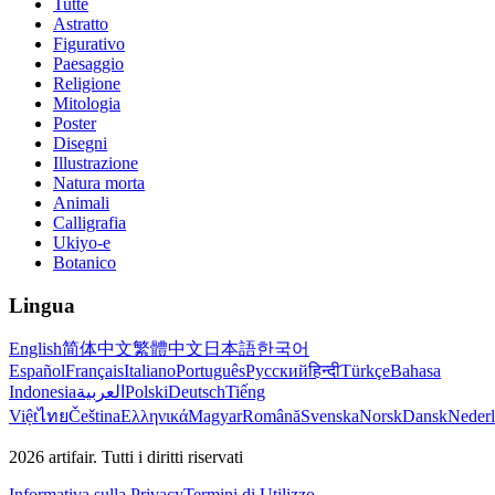
Tutte
Astratto
Figurativo
Paesaggio
Religione
Mitologia
Poster
Disegni
Illustrazione
Natura morta
Animali
Calligrafia
Ukiyo-e
Botanico
Lingua
English
简体中文
繁體中文
日本語
한국어
Español
Français
Italiano
Português
Русский
हिन्दी
Türkçe
Bahasa
Indonesia
العربية
Polski
Deutsch
Tiếng
Việt
ไทย
Čeština
Ελληνικά
Magyar
Română
Svenska
Norsk
Dansk
Neder
2026
artifair.
Tutti i diritti riservati
Informativa sulla Privacy
Termini di Utilizzo