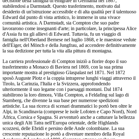
decisione della famiglia di emigrare in Germania nel 1867,
stabilendosi a Darmstadt. Questo trasferimento, motivato dal
desiderio di un'istruzione accessibile e di alta qualità per il talentuoso
Edward dal punto di vista artistico, lo immerse in una vivace
comunità artistica. A Darmstadt, sia Compton che suo padre
lavorarono come insegnanti d'arte; in particolare, la principessa Alice
d'Assia fu tra gli allievi di Edward. Tuttavia, fu un viaggio di
famiglia nell'Oberland Bernese nel luglio 1868, e le maestose vedute
dell'Eiger, del Mönch e della Jungfrau, ad accendere definitivamente
la sua dedizione per tutta la vita alla pittura di montagna.
La carriera professionale di Compton iniziò a fiorire dopo il suo
trasferimento a Monaco di Baviera nel 1869, con la sua prima
importante mostra al prestigioso Glaspalast nel 1871. Nel 1872
sposò Auguste Plotz e la coppia intraprese lunghi viaggi attraverso il
Tirolo, la Carinzia, l'Italia e la Svizzera, approfondendo
ulteriormente il suo legame con i paesaggi montani. Dal 1874
stabilirono la loro dimora, Villa Compton, a Feldafing sul lago di
Starnberg, che divenne la sua base per numerose spedizioni
artistiche. La sua ricerca di scenari drammatici lo portò ben oltre le
Alpi, in Scandinavia (comprese le isole Lofoten e Capo Nord), Nord
Africa, Corsica e Spagna. Si avventurò anche a catturare la bellezza
unica degli Alti Tatra nell'Europa orientale, delle Highlands
scozzesi, delle Ebridi e persino delle Ande colombiane. La sua
crescente reputazione lo portò a diventare membro della Royal