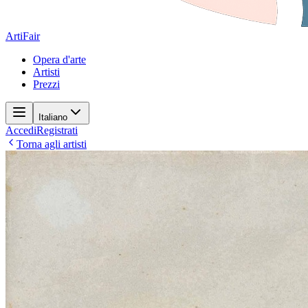
ArtiFair
Opera d'arte
Artisti
Prezzi
Italiano
Accedi
Registrati
Torna agli artisti