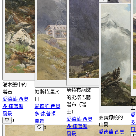
查看詳情
灌木叢中的
查看詳情
勞特布龍嫩
岩石
帕斯特澤冰
的史塔巴赫
愛德華·西奧
川
從 
瀑布（瑞
多·康普頓
愛德華·西奧
上
士）
風景
多·康普頓
愛
雲霧繚繞的
愛德華·西奧
0
風景
多
山景
多·康普頓
0
風
愛德華·西奧
風景