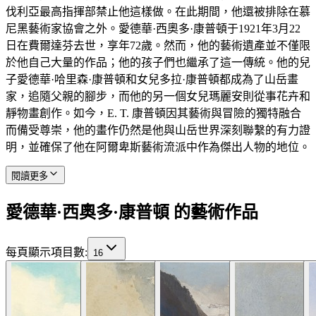
伐利亞最高指揮部禁止他這樣做。在此期間，他還被排除在慕
尼黑藝術家協會之外。愛德華·西奧多·康普頓于1921年3月22
日在費爾達芬去世，享年72歲。然而，他的藝術遺產並不僅限
於他自己大量的作品；他的孩子們也繼承了這一傳統。他的兒
子愛德華·哈里森·康普頓和女兒多拉·康普頓都成為了山岳畫
家，追隨父親的腳步，而他的另一個女兒瑪麗安則從事花卉和
靜物畫創作。如今，E. T. 康普頓因其藝術與冒險的獨特融合
而備受尊崇，他的畫作仍然是他與山岳世界深刻聯繫的有力證
明，並確保了他在阿爾卑斯藝術流派中作為傑出人物的地位。
閱讀更多
愛德華·西奧多·康普頓 的藝術作品
每頁顯示項目數
:
16