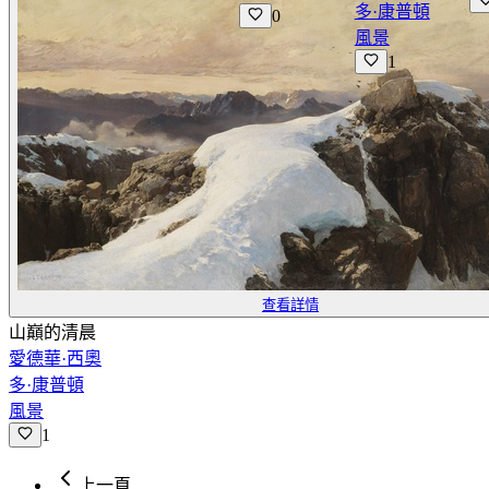
多·康普頓
0
風景
1
查看詳情
山巔的清晨
愛德華·西奧
多·康普頓
風景
1
上一頁