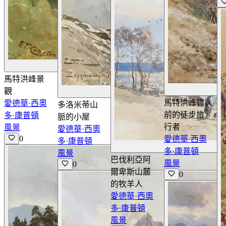
查看詳情
馬特洪峰景
觀
查看詳情
馬特洪峰雲
愛德華·西奧
多洛米蒂山
前的徒步旅
多·康普頓
脈的小屋
行者
風景
愛德華·西奧
0
愛德華·西奧
多·康普頓
多·康普頓
風景
巴伐利亞阿
風景
0
爾卑斯山麓
0
的牧羊人
愛德華·西奧
多·康普頓
風景