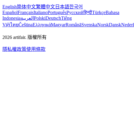
English
简体中文
繁體中文
日本語
한국어
Español
Français
Italiano
Português
Русский
हिन्दी
Türkçe
Bahasa
Indonesia
العربية
Polski
Deutsch
Tiếng
Việt
ไทย
Čeština
Ελληνικά
Magyar
Română
Svenska
Norsk
Dansk
Neder
2026
artifair.
版權所有
隱私權政策
使用條款