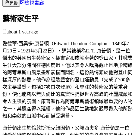
檢視畫廊
追蹤
藝術家生平
about 1 year ago
愛德華·西奧多·康普頓（Edward Theodore Compton，1849年7
月29日 - 1921年3月22日），通常被稱為E. T. 康普頓，是一位
傑出的英國出生藝術家、插畫家和成就卓著的登山家，其職業
生涯大部分時間在德國度過。他以其令人嘆為觀止且地形精確
的阿爾卑斯山風景畫和素描而聞名，這份熱情源於他對登山同
樣深厚的熱愛。他作為經驗豐富的登山運動員（完成了300多
次主要攀登，包括27次首次登頂）和專注的藝術家的雙重身
份，使他能夠以無與倫比的真實性捕捉世界高峰的壯麗威嚴和
令人生畏的氛圍。康普頓作為阿爾卑斯藝術領域最重要的人物
之一，其遺產得以延續，他的作品因生動地將觀眾帶入他所熟
知和崇敬的山脈中心而備受讚譽。
康普頓出生於倫敦斯托克紐因頓，父親西奧多·康普頓是一位