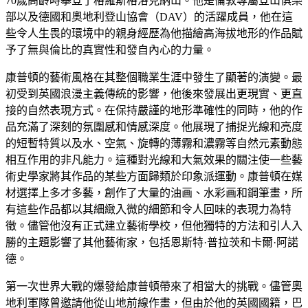
70歲高齡時攀登了格羅斯格洛克納山。他是倫敦專屬登山俱樂
部以及德國和奧地利登山協會（DAV）的活躍成員，他在這
些令人生畏的環境中的親身經歷為他描繪高海拔地形的作品賦
予了無與倫比的真實性和發自內心的力量。
康普頓的藝術風格在其整個職業生涯中發生了顯著的演變。最
初受到英國浪漫主義傳統的影響，他後來發展出更現實、更直
接的自然表現方式。在保持嚴謹的地形準確性的同時，他的作
品充滿了深刻的氛圍感和情感深度。他展現了捕捉光線和亮度
的短暫特質以及水、空氣、旋轉的薄霧和濃霧等自然元素動態
相互作用的非凡能力。這種對光線和大氣效果的關注使一些藝
術史學家將其作品的某些方面歸類於印象派運動。康普頓在媒
材選擇上多才多藝，創作了大量的油画、水彩画和鋼筆畫，所
有這些作品都以其細緻入微的細節和令人回味的表現力為特
徵。儘管他沒有正式建立藝術學校，但他獨特的方法和引人入
勝的主題影響了其他藝術家，包括恩斯特·普拉茨和卡爾·阿諾
德。
第一次世界大戰的爆發給康普頓帶來了相當大的挑戰。儘管奧
地利軍隊曾邀請他從山地前線作畫，但由於他的英國國籍，巴