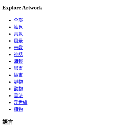
Explore Artwork
全部
抽象
具象
風景
宗教
神話
海報
繪畫
插畫
靜物
動物
書法
浮世繪
植物
語言