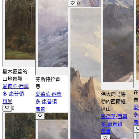
0
查看詳情
樹木覆蓋的
查看詳情
山地景觀
芬斯特拉霍
愛德華·西奧
恩
在
多·康普頓
愛德華·西奧
伟大的马德
泰
風景
多·康普頓
勒的西爾維
愛
0
風景
塔山
多
0
愛德華·西奧
風
多·康普頓
風景
0