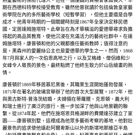
熱愛藝術的保險代理人。他在一個虔誠的貴格會家庭長大，早
期在西德科特學校接受教育。雖然他曾就讀於包括倫敦皇家藝
術學院在內的多所藝術學校（短暫學習），但他主要還是自學
成才。他青年時期的一個關鍵時刻是1867年全家決定移民德
國，定居達姆施塔特。此舉旨在為才華橫溢的愛德華尋求負擔
得起的高品質教育，使他沉浸在充滿活力的藝術社群中。在達
姆施塔特，康普頓和他的父親都擔任藝術教師；值得注意的
是，黑森州的愛麗絲公主也是愛德華的學生之一。然而，1868
年7月與家人的一次伯恩高地之行，以及艾格峰、僧侶峰和少
女峰令人敬畏的景色，最終點燃了他終生致力於山岳繪畫的熱
情。
康普頓於1869年移居慕尼黑後，其職業生涯開始蓬勃發展，
1871年在著名的玻璃宮舉辦了他的首次大型展覽。1872年，他
與奧古斯特·普洛茨結婚，夫婦倆在蒂羅爾、克恩頓、義大利
和瑞士進行了廣泛的旅行，進一步加深了他與山地景觀的聯
繫。從1874年起，他們在施塔恩貝格湖畔的費爾達芬建立了家
園——康普頓別墅，這裡成為他眾多藝術考察的基地。他對壯
麗景色的追求使他遠赴阿爾卑斯山以外的斯堪地那維亞半島