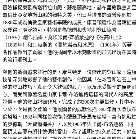
（包括羅弗敦群島和北角）、北非、科西嘉島和西班牙。他還
冒險捕捉東歐高塔特拉山脈、蘇格蘭高地、赫布里底群島甚至
哥倫比亞安地斯山脈的獨特之美。他日益增長的聲譽使他於
1880年成為倫敦皇家藝術學院的成員。康普頓還作為書籍插畫
家獲得了廣泛認可，特別是為德國和奧地利登山協會
（DAV）創作插畫，為埃米爾·齊格蒙迪的《在高山上》
（1889年）和H·赫斯的《關於岩石和冰原》（1901年）等著
名作品做出了貢獻。他的插圖常以木刻版畫的形式出現在當時
的流行期刊上。
與他的藝術追求並行的是，康普頓是一位傑出的登山家，這項
技能深刻地影響了他的藝術創作。他因其「在冰雪和岩石上卓
越的登山技巧、真正令人欽佩的毅力、以及承受艱辛的無窮耐
心」而受到像著名登山家卡爾·布洛迪格這樣的同代人的高度
評價。他的登山記錄非凡，完成了約300次主要攀登，其中不
少於27次是首次登頂。他最顯著的成就包括1882年首次登頂布
倫塔塔、1882年同樣首次從南壁登頂奇馬布倫塔、富有挑戰性
的奧德勒（大費爾梅達），以及1905年與卡爾·布洛迪格一同
登頂艾吉耶布朗什德佩特雷山。為了證明他持久的活力，他在