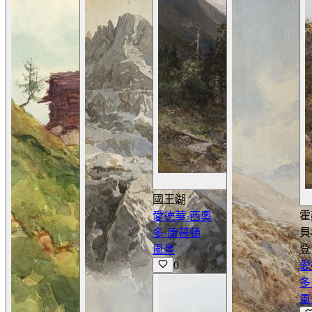
國王湖
霍
愛德華·西奧
貝
多·康普頓
登
風景
0
愛
多
風