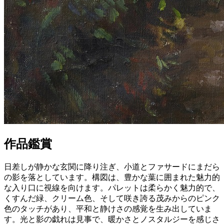
作品鑑賞
日差しが静かな玄関に降り注ぎ、小道とファサードにまだら
の影を落としています。構図は、豊かな葉に囲まれた魅力的
な入り口に視線を向けます。パレットは柔らかく魅力的で、
くすんだ緑、クリーム色、そして咲き誇る茂みからのピンク
色のタッチがあり、平和と静けさの感覚を生み出していま
す。光と影の戯れは見事で、暖かさとノスタルジーを感じさ