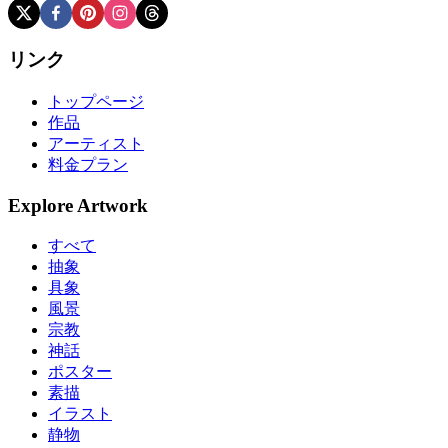
リンク
トップページ
作品
アーティスト
料金プラン
Explore Artwork
すべて
抽象
具象
風景
宗教
神話
ポスター
素描
イラスト
静物