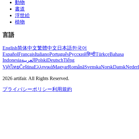
動物
書道
浮世絵
植物
言語
English
简体中文
繁體中文
日本語
한국어
Español
Français
Italiano
Português
Русский
हिन्दी
Türkçe
Bahasa
Indonesia
العربية
Polski
Deutsch
Tiếng
Việt
ไทย
Čeština
Ελληνικά
Magyar
Română
Svenska
Norsk
Dansk
Neder
2026
artifair.
All Rights Reserved.
プライバシーポリシー
利用規約