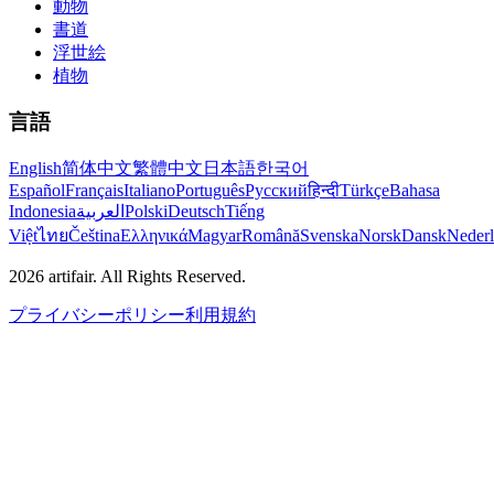
動物
書道
浮世絵
植物
言語
English
简体中文
繁體中文
日本語
한국어
Español
Français
Italiano
Português
Русский
हिन्दी
Türkçe
Bahasa
Indonesia
العربية
Polski
Deutsch
Tiếng
Việt
ไทย
Čeština
Ελληνικά
Magyar
Română
Svenska
Norsk
Dansk
Neder
2026
artifair.
All Rights Reserved.
プライバシーポリシー
利用規約