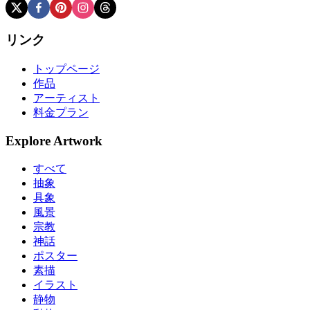
リンク
トップページ
作品
アーティスト
料金プラン
Explore Artwork
すべて
抽象
具象
風景
宗教
神話
ポスター
素描
イラスト
静物