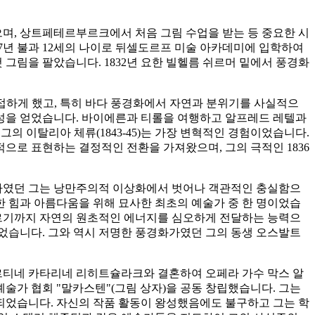
녔으며, 상트페테르부르크에서 처음 그림 수업을 받는 등 중요한 시
7년 불과 12세의 나이로 뒤셀도르프 미술 아카데미에 입학하여
그림을 팔았습니다. 1832년 요한 빌헬름 쉬르머 밑에서 풍경화
 접하게 했고, 특히 바다 풍경화에서 자연과 분위기를 사실적으
명성을 얻었습니다. 바이에른과 티롤을 여행하고 알프레드 레텔과
그의 이탈리아 체류(1843-45)는 가장 변혁적인 경험이었습니다.
으로 표현하는 결정적인 전환을 가져왔으며, 그의 극적인 1836
구자였던 그는 낭만주의적 이상화에서 벗어나 객관적인 충실함으
 힘과 아름다움을 위해 묘사한 최초의 예술가 중 한 명이었습
이르기까지 자연의 원초적인 에너지를 심오하게 전달하는 능력으
었습니다. 그와 역시 저명한 풍경화가였던 그의 동생 오스발트
베르티네 카타리네 리히트슐라크와 결혼하여 오페라 가수 막스 알
술가 협회 "말카스텐"(그림 상자)을 공동 창립했습니다. 그는
 되었습니다. 자신의 작품 활동이 왕성했음에도 불구하고 그는 학