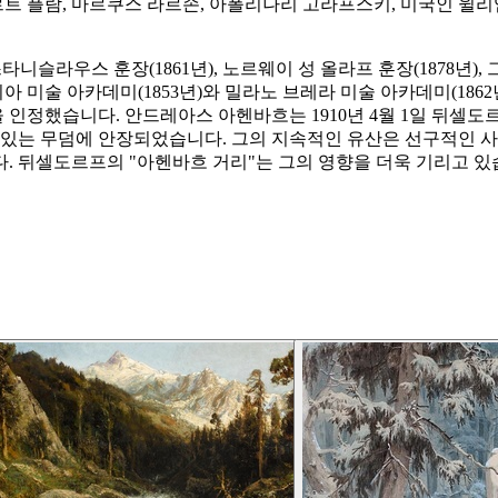
트 플람, 마르쿠스 라르손, 아폴리나리 고라프스키, 미국인 윌
니슬라우스 훈장(1861년), 노르웨이 성 올라프 훈장(1878년),
미술 아카데미(1853년)와 밀라노 브레라 미술 아카데미(1862
 인정했습니다. 안드레아스 아헨바흐는 1910년 4월 1일 뒤셀
 있는 무덤에 안장되었습니다. 그의 지속적인 유산은 선구적인 사
. 뒤셀도르프의 "아헨바흐 거리"는 그의 영향을 더욱 기리고 있