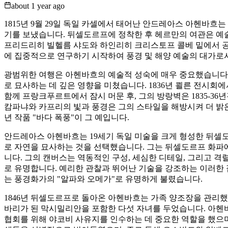
about 1 year ago
1815년 9월 29일 독일 카셀에서 태어난 안드레아스 아헨바흐
기를 보냈습니다. 뒤셀도르프에 정착한 후 헤르만의 여관은 예술
프리드리히 빌헬름 샤도와 하인리히 크리스토프 콜베 밑에서 공부
에 집중적으로 연구하기 시작하여 풍경 및 해양 예술의 대가로
광범위한 여행은 아헨바흐의 예술적 성숙에 매우 중요했습니다. 
로 묘사하는 데 깊은 영향을 미쳤습니다. 1836년 쾰른 전
함께 프랑크푸르트에서 잠시 머문 후, 그의 방랑벽은 1835-36
캄파냐와 카프리의 빛과 풍경은 그의 스타일을 해방시켜 더 밝은
년 작품 "바다 폭풍"이 그 예입니다.
안드레아스 아헨바흐는 19세기 독일 미술을 크게 형성한 뒤셀
로 자연을 묘사하는 것을 선택했습니다. 그는 뒤셀도르프 화파
니다. 그의 캔버스는 역동적인 구성, 세심한 디테일, 그리고
로 유명합니다. 예리한 관찰과 뛰어난 기술을 강조하는 이러한
는 풍경화가의 "알파와 오메가"로 유명하게 불렸습니다.
1846년 뒤셀도르프로 돌아온 아헨바흐는 가족 양조장을 관리했
바리가 된 막시밀리안을 포함한 다섯 자녀를 두었습니다. 아헨바
협회를 위해 야코비 사유지를 인수하는 데 중요한 역할을 했으며