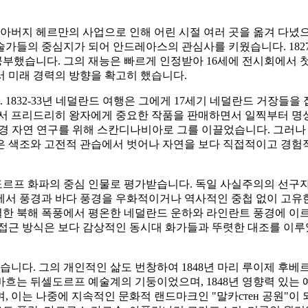
는 아버지 헤르만의 사업으로 인해 어린 시절 여러 곳을 옮겨 다
가들의 중심지가 되어 안드레아스의 관심사를 키웠습니다. 182
했습니다. 그의 재능은 빠르게 인정받아 16세에 전시회에서 첫 
서 미래 경력의 방향을 확고히 했습니다.
1832-33년 네덜란드 여행은 그에게 17세기 네덜란드 거장들을
시회에서 프리드리히 왕자에게 중요한 작품을 판매하면서 일찍부터 
년경 자연 연구를 위해 스칸디나비아로 그를 이끌었습니다. 그러나 
 색조와 고전적 관습에서 벗어나 자연을 보다 직접적이고 경험적
도르프 화파의 중심 인물로 평가받습니다. 독일 사실주의의 선
에서 풍경과 바다 풍경을 우화적이거나 역사적인 중첩 없이 고유한
 격렬한 북해 폭풍에서 평온한 네덜란드 운하와 라인란트 풍경에 
 접근 방식은 보다 감상적인 동시대 화가들과 뚜렷한 대조를 이루
습니다. 그의 개인적인 삶도 번창하여 1848년 마리 루이제 후
흐는 뒤셀도르프 예술계의 기둥이었으며, 1848년 영향력 있는 예
, 이는 나중에 지속적인 문화적 랜드마크인 "말카стен 공원"이