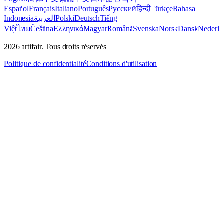
Español
Français
Italiano
Português
Русский
हिन्दी
Türkçe
Bahasa
Indonesia
العربية
Polski
Deutsch
Tiếng
Việt
ไทย
Čeština
Ελληνικά
Magyar
Română
Svenska
Norsk
Dansk
Neder
2026
artifair.
Tous droits réservés
Politique de confidentialité
Conditions d'utilisation