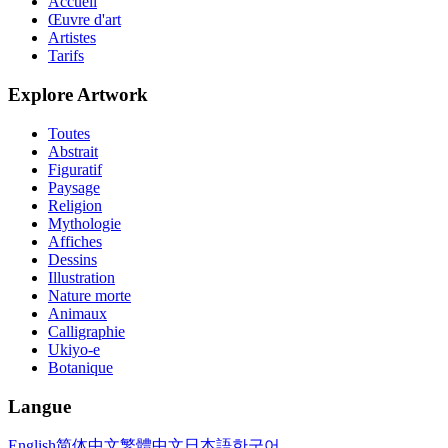
Accueil
Œuvre d'art
Artistes
Tarifs
Explore Artwork
Toutes
Abstrait
Figuratif
Paysage
Religion
Mythologie
Affiches
Dessins
Illustration
Nature morte
Animaux
Calligraphie
Ukiyo-e
Botanique
Langue
English
简体中文
繁體中文
日本語
한국어