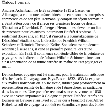
about 1 year ago
Andreas Achenbach, né le 29 septembre 1815 à Cassel, en
Allemagne, a connu une enfance itinérante en raison des entreprises
commerciales de son père Hermann, y compris un séjour formateur
à Saint-Pétersbourg où il a reçu ses premières leçons de dessin.
S'installant à Düsseldorf, l'auberge d'Hermann est devenue un lieu
de rencontre pour les artistes, nourrissant l'intérêt d'Andreas. À
seulement douze ans, en 1827, il s'inscrit à la Kunstakademie de
Düsseldorf, étudiant sous la direction de Friedrich Wilhelm
Schadow et Heinrich Christoph Kolbe. Son talent est rapidement
reconnu ; à seize ans, il vend sa première peinture lors d'une
exposition. En 1832, il commence son étude ciblée de la peinture de
paysage sous la direction de Johann Wilhelm Schirmer, cimentant
ainsi l'orientation de sa future carrière de maître de l'art paysager et
marin.
De nombreux voyages ont été cruciaux pour la maturation artistique
d'Achenbach. Un voyage aux Pays-Bas en 1832-1833 l'a exposé
aux maîtres hollandais du XVIIe siècle, influençant profondément sa
représentation réaliste de la nature et de l'atmosphère, en particulier
dans les marines. Une première reconnaissance est venue en 1836
avec une vente importante à Cologne au prince Frédéric. Après des
tournées en Bavière et au Tyrol et un séjour à Francfort avec Alfred
Rethel, sa soif de voyage l'a conduit en Scandinavie pour des études