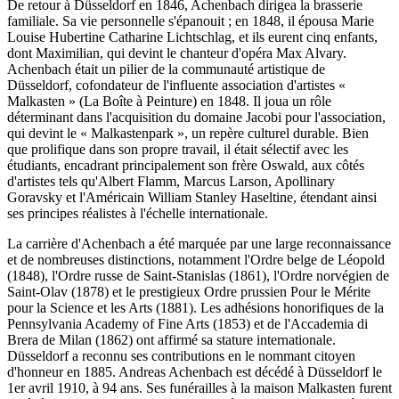
De retour à Düsseldorf en 1846, Achenbach dirigea la brasserie
familiale. Sa vie personnelle s'épanouit ; en 1848, il épousa Marie
Louise Hubertine Catharine Lichtschlag, et ils eurent cinq enfants,
dont Maximilian, qui devint le chanteur d'opéra Max Alvary.
Achenbach était un pilier de la communauté artistique de
Düsseldorf, cofondateur de l'influente association d'artistes «
Malkasten » (La Boîte à Peinture) en 1848. Il joua un rôle
déterminant dans l'acquisition du domaine Jacobi pour l'association,
qui devint le « Malkastenpark », un repère culturel durable. Bien
que prolifique dans son propre travail, il était sélectif avec les
étudiants, encadrant principalement son frère Oswald, aux côtés
d'artistes tels qu'Albert Flamm, Marcus Larson, Apollinary
Goravsky et l'Américain William Stanley Haseltine, étendant ainsi
ses principes réalistes à l'échelle internationale.
La carrière d'Achenbach a été marquée par une large reconnaissance
et de nombreuses distinctions, notamment l'Ordre belge de Léopold
(1848), l'Ordre russe de Saint-Stanislas (1861), l'Ordre norvégien de
Saint-Olav (1878) et le prestigieux Ordre prussien Pour le Mérite
pour la Science et les Arts (1881). Les adhésions honorifiques de la
Pennsylvania Academy of Fine Arts (1853) et de l'Accademia di
Brera de Milan (1862) ont affirmé sa stature internationale.
Düsseldorf a reconnu ses contributions en le nommant citoyen
d'honneur en 1885. Andreas Achenbach est décédé à Düsseldorf le
1er avril 1910, à 94 ans. Ses funérailles à la maison Malkasten furent