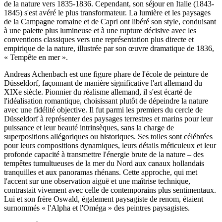
de la nature vers 1835-1836. Cependant, son séjour en Italie (1843-
1845) s'est avéré le plus transformateur. La lumière et les paysages
de la Campagne romaine et de Capri ont libéré son style, conduisant
à une palette plus lumineuse et à une rupture décisive avec les
conventions classiques vers une représentation plus directe et
empirique de la nature, illustrée par son œuvre dramatique de 1836,
« Tempête en mer ».
Andreas Achenbach est une figure phare de l'école de peinture de
Düsseldorf, façonnant de manière significative l'art allemand du
XIXe siècle. Pionnier du réalisme allemand, il s'est écarté de
l'idéalisation romantique, choisissant plutôt de dépeindre la nature
avec une fidélité objective. Il fut parmi les premiers du cercle de
Düsseldorf à représenter des paysages terrestres et marins pour leur
puissance et leur beauté intrinsèques, sans la charge de
superpositions allégoriques ou historiques. Ses toiles sont célébrées
pour leurs compositions dynamiques, leurs détails méticuleux et leur
profonde capacité à transmettre l'énergie brute de la nature – des
tempêtes tumultueuses de la mer du Nord aux canaux hollandais
tranquilles et aux panoramas rhénans. Cette approche, qui met
l'accent sur une observation aiguë et une maîtrise technique,
contrastait vivement avec celle de contemporains plus sentimentaux.
Lui et son frère Oswald, également paysagiste de renom, étaient
surnommés « l'Alpha et l'Oméga » des peintres paysagistes.