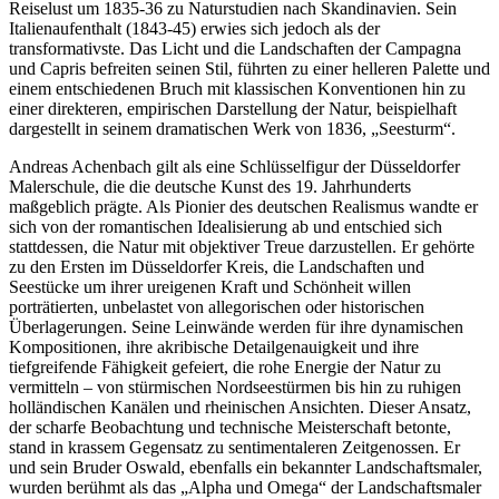
Reiselust um 1835-36 zu Naturstudien nach Skandinavien. Sein
Italienaufenthalt (1843-45) erwies sich jedoch als der
transformativste. Das Licht und die Landschaften der Campagna
und Capris befreiten seinen Stil, führten zu einer helleren Palette und
einem entschiedenen Bruch mit klassischen Konventionen hin zu
einer direkteren, empirischen Darstellung der Natur, beispielhaft
dargestellt in seinem dramatischen Werk von 1836, „Seesturm“.
Andreas Achenbach gilt als eine Schlüsselfigur der Düsseldorfer
Malerschule, die die deutsche Kunst des 19. Jahrhunderts
maßgeblich prägte. Als Pionier des deutschen Realismus wandte er
sich von der romantischen Idealisierung ab und entschied sich
stattdessen, die Natur mit objektiver Treue darzustellen. Er gehörte
zu den Ersten im Düsseldorfer Kreis, die Landschaften und
Seestücke um ihrer ureigenen Kraft und Schönheit willen
porträtierten, unbelastet von allegorischen oder historischen
Überlagerungen. Seine Leinwände werden für ihre dynamischen
Kompositionen, ihre akribische Detailgenauigkeit und ihre
tiefgreifende Fähigkeit gefeiert, die rohe Energie der Natur zu
vermitteln – von stürmischen Nordseestürmen bis hin zu ruhigen
holländischen Kanälen und rheinischen Ansichten. Dieser Ansatz,
der scharfe Beobachtung und technische Meisterschaft betonte,
stand in krassem Gegensatz zu sentimentaleren Zeitgenossen. Er
und sein Bruder Oswald, ebenfalls ein bekannter Landschaftsmaler,
wurden berühmt als das „Alpha und Omega“ der Landschaftsmaler