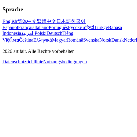
Sprache
English
简体中文
繁體中文
日本語
한국어
Español
Français
Italiano
Português
Русский
हिन्दी
Türkçe
Bahasa
Indonesia
العربية
Polski
Deutsch
Tiếng
Việt
ไทย
Čeština
Ελληνικά
Magyar
Română
Svenska
Norsk
Dansk
Neder
2026
artifair.
Alle Rechte vorbehalten
Datenschutzrichtlinie
Nutzungsbedingungen