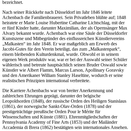
bezeichnet.
Nach seiner Rückkehr nach Düsseldorf im Jahr 1846 leitete
Achenbach die Familienbrauerei. Sein Privatleben blühte auf; 1848
heiratete er Marie Louise Hubertine Catharine Lichtschlag, mit der
er fünf Kinder hatte, darunter Maximilian, der als Opernsänger Max
Alvary bekannt wurde. Achenbach war eine Säule der Düsseldorfer
Kunstszene und Mitbegründer des einflussreichen Künstlervereins
„Malkasten“ im Jahr 1848. Er war maßgeblich am Erwerb des
Jacobi-Gutes für den Verein beteiligt, das zum „Malkastenpark“,
einem bleibenden Kulturdenkmal, wurde. Obwohl er in seinem
eigenen Werk produktiv war, war er bei der Auswahl seiner Schüler
wählerisch und betreute hauptsächlich seinen Bruder Oswald sowie
Künstler wie Albert Flamm, Marcus Larson, Apollinary Goravsky
und den Amerikaner William Stanley Haseltine, wodurch er seine
realistischen Prinzipien international verbreitete.
Die Karriere Achenbachs war von breiter Anerkennung und
zahlreichen Ehrungen geprägt, darunter der belgische
Leopoldsorden (1848), der russische Orden des Heiligen Stanislaus
(1861), der norwegische Sankt-Olav-Orden (1878) und der
prestigeträchtige preußische Orden Pour le Mérite für
Wissenschaften und Künste (1881). Ehrenmitgliedschaften der
Pennsylvania Academy of Fine Arts (1853) und der Mailänder
Accademia di Brera (1862) bestätigten sein internationales Ansehen.