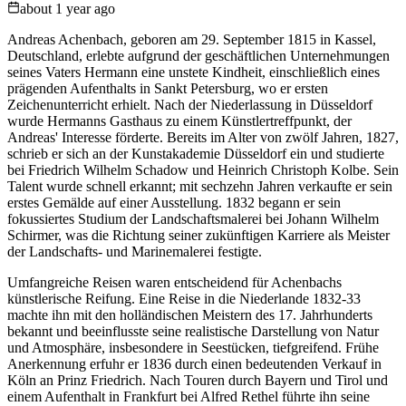
about 1 year ago
Andreas Achenbach, geboren am 29. September 1815 in Kassel,
Deutschland, erlebte aufgrund der geschäftlichen Unternehmungen
seines Vaters Hermann eine unstete Kindheit, einschließlich eines
prägenden Aufenthalts in Sankt Petersburg, wo er ersten
Zeichenunterricht erhielt. Nach der Niederlassung in Düsseldorf
wurde Hermanns Gasthaus zu einem Künstlertreffpunkt, der
Andreas' Interesse förderte. Bereits im Alter von zwölf Jahren, 1827,
schrieb er sich an der Kunstakademie Düsseldorf ein und studierte
bei Friedrich Wilhelm Schadow und Heinrich Christoph Kolbe. Sein
Talent wurde schnell erkannt; mit sechzehn Jahren verkaufte er sein
erstes Gemälde auf einer Ausstellung. 1832 begann er sein
fokussiertes Studium der Landschaftsmalerei bei Johann Wilhelm
Schirmer, was die Richtung seiner zukünftigen Karriere als Meister
der Landschafts- und Marinemalerei festigte.
Umfangreiche Reisen waren entscheidend für Achenbachs
künstlerische Reifung. Eine Reise in die Niederlande 1832-33
machte ihn mit den holländischen Meistern des 17. Jahrhunderts
bekannt und beeinflusste seine realistische Darstellung von Natur
und Atmosphäre, insbesondere in Seestücken, tiefgreifend. Frühe
Anerkennung erfuhr er 1836 durch einen bedeutenden Verkauf in
Köln an Prinz Friedrich. Nach Touren durch Bayern und Tirol und
einem Aufenthalt in Frankfurt bei Alfred Rethel führte ihn seine