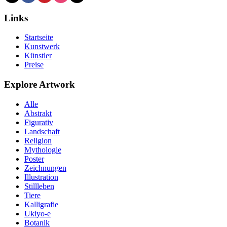
Links
Startseite
Kunstwerk
Künstler
Preise
Explore Artwork
Alle
Abstrakt
Figurativ
Landschaft
Religion
Mythologie
Poster
Zeichnungen
Illustration
Stillleben
Tiere
Kalligrafie
Ukiyo-e
Botanik