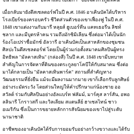
เมื่อกลับมายังดึสเซลดอร์ฟในปี ค.ศ. 1846 อาเคินบัคได้บริหาร
โรงเบียร์ของครอบครัว ชีวิตส่วนตัวของเขาเฟื่องฟู ในปี ค.ศ.
1848 เขาแต่งงานกับมารี หลุยส์ ฮูเบอร์ทีน แคทเธอรีน ลิชท์
ชลาก และมีบุตรห้าคน รวมถึงมักซิมิเลียน ซึ่งต่อมาได้เป็นนัก
ร้องโอเปร่าชื่อมักซ์ อัลวารี อาเคินบัคเป็นเสาหลักของชุมชน
ศิลปะในดึสเซลดอร์ฟ โดยเป็นผู้ร่วมก่อตั้งสมาคมศิลปินผู้ทรง
อิทธิพล "มัลคาสเทิน" (กล่องสี) ในปี ค.ศ. 1848 เขามีบทบาท
สำคัญในการจัดหาที่ดินของตระกูลยาโคบีให้กับสมาคม ซึ่งต่อ
มาได้กลายเป็น "มัลคาสเทินพาร์ค" สถานที่สำคัญทาง
วัฒนธรรมที่ยั่งยืน แม้จะมีผลงานมากมาย เขาก็เลือกรับลูกศิษย์
อย่างระมัดระวัง โดยส่วนใหญ่ให้คำปรึกษาแก่น้องชาย ออ
สวัลด์ ร่วมกับศิลปินอย่างอัลแบร์ท ฟลัมม์, มาร์คุส ลาร์สัน, อพอ
ลลินารี โกราวสกี และวิลเลียม สแตนลีย์ ฮาเซลไทน์ ชาว
อเมริกัน ซึ่งเป็นการขยายหลักการสัจนิยมของเขาไปสู่ระดับ
นานาชาติ
อาชีพของอาเคินบัคได้รับการยอมรับอย่างกว้างขวางและได้รับ