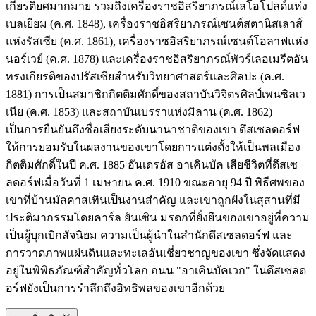
เกียรติยศมากมาย รวมถึงเครื่องราชอิสริยาภรณ์เลโอโปลด์แห่ง
เบลเยียม (ค.ศ. 1848), เครื่องราชอิสริยาภรณ์เซนต์สตานิสเลาส์
แห่งรัสเซีย (ค.ศ. 1861), เครื่องราชอิสริยาภรณ์เซนต์โอลาฟแห่ง
นอร์เวย์ (ค.ศ. 1878) และเครื่องราชอิสริยาภรณ์พัวร์เลอเมรีตอัน
ทรงเกียรติของปรัสเซียสำหรับวิทยาศาสตร์และศิลปะ (ค.ศ.
1881) การเป็นสมาชิกกิตติมศักดิ์ของสถาบันวิจิตรศิลป์เพนซิลเว
เนีย (ค.ศ. 1853) และสถาบันเบรราแห่งมิลาน (ค.ศ. 1862)
เป็นการยืนยันถึงชื่อเสียงระดับนานาชาติของเขา ดึสเซลดอร์ฟ
ให้การยอมรับในผลงานของเขาโดยการแต่งตั้งให้เป็นพลเมือง
กิตติมศักดิ์ในปี ค.ศ. 1885 อันเดรอัส อาเคินบัค เสียชีวิตที่ดึสเซ
ลดอร์ฟเมื่อวันที่ 1 เมษายน ค.ศ. 1910 ขณะอายุ 94 ปี พิธีศพของ
เขาที่บ้านมัลคาสเทินเป็นงานสำคัญ และเขาถูกฝังในสุสานที่มี
ประติมากรรมโดยคาร์ล ยันเซิน มรดกที่ยั่งยืนของเขาอยู่ที่ความ
เป็นผู้บุกเบิกสัจนิยม ความเป็นผู้นำในสำนักดึสเซลดอร์ฟ และ
การวาดภาพแผ่นดินและทะเลอันเชี่ยวชาญของเขา ซึ่งจัดแสดง
อยู่ในพิพิธภัณฑ์สำคัญทั่วโลก ถนน "อาเคินบัคเวก" ในดึสเซลด
อร์ฟยังเป็นการรำลึกถึงอิทธิพลของเขาอีกด้วย