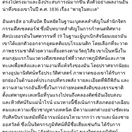
ตรงไปตรงมาและอิงประสบการณ์มากขึ้น ดังตัวอย่างผลงานอัน
น่าทึ่งของเขาในปี ค.ศ. 1836 เรื่อง "พายุในทะเล"
อันเดรอัส อาเคินบัค ยืนหยัดในฐานะบุคคลสำคัญในสำนักจิตร
กรรมดึสเซลดอร์ฟ ซึ่งมีบทบาทสำคัญในการกำหนดทิศทาง
ศิลปะเยอรมันในศตวรรษที่ 19 ในฐานะผู้บุกเบิกสัจนิยมเยอรมัน
เขาได้แยกตัวออกจากอุดมคติแบบโรแมนติก โดยเลือกที่จะวาด
ภาพธรรมชาติด้วยความเที่ยงตรงตามวัตถุวิสัย เขาเป็นหนึ่งใน
คนกลุ่มแรกในแวดวงดึสเซลดอร์ฟที่วาดภาพภูมิทัศน์และภาพ
ทะเลเพื่อพลังและความงามที่แท้จริงของมัน โดยปราศจากนัยยะ
ทางอุปมานิทัศน์หรือประวัติศาสตร์ ภาพวาดของเขาได้รับการ
ยกย่องในด้านองค์ประกอบที่ทรงพลัง รายละเอียดที่พิถีพิถัน และ
ความสามารถอันลึกซึ้งในการถ่ายทอดพลังดิบของธรรมชาติ
ตั้งแต่พายุทะเลเหนือที่รุนแรงไปจนถึงคลองดัตช์อันเงียบสงบ
และทิวทัศน์ริมแม่น้ำไรน์ แนวทางนี้ซึ่งเน้นการสังเกตอย่างเฉียบ
คมและความเชี่ยวชาญทางเทคนิค มีความแตกต่างอย่างชัดเจน
กับศิลปินร่วมสมัยที่มีอารมณ์อ่อนไหวมากกว่า เขาและน้องชาย
ออสวัลด์ ซึ่งเป็นจิตรกรภูมิทัศน์ที่มีชื่อเสียงเช่นกัน ได้รับการ
ขนานนามว่าเป็น "อัลฟ่าและโอเมก้า" ของจิตรกรภูมิทัศน์