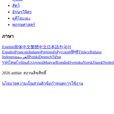
สัตว์
อักษรวิจิตร
อุคิโยะเอะ
พฤกษศาสตร์
ภาษา
English
简体中文
繁體中文
日本語
한국어
Español
Français
Italiano
Português
Русский
हिन्दी
Türkçe
Bahasa
Indonesia
العربية
Polski
Deutsch
Tiếng
Việt
ไทย
Čeština
Ελληνικά
Magyar
Română
Svenska
Norsk
Dansk
Neder
2026
artifair.
สงวนลิขสิทธิ์
นโยบายความเป็นส่วนตัว
ข้อกำหนดการใช้งาน