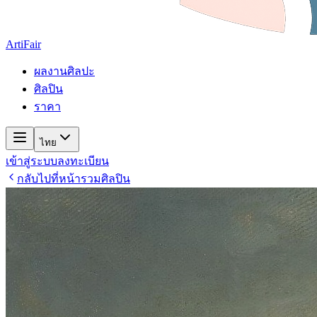
ArtiFair
ผลงานศิลปะ
ศิลปิน
ราคา
ไทย
เข้าสู่ระบบ
ลงทะเบียน
กลับไปที่หน้ารวมศิลปิน