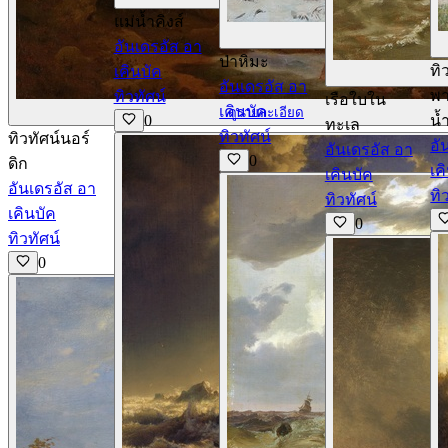
แม่น้ำคิงส์
ด
อันเดรอัส อา
ป่าหิมะ
ทิ
เคินบัค
อันเดรอัส อา
พา
ทิวทัศน์
เรือใบใน
เคินบัค
ดูรายละเอียด
0
น้
ทะเล
ทิวทัศน์
ทิวทัศน์นอร์
อั
อันเดรอัส อา
0
ดิก
เค
เคินบัค
อันเดรอัส อา
ทิ
ทิวทัศน์
เคินบัค
0
ทิวทัศน์
0