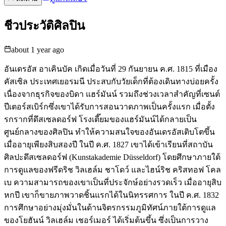
ชีวประวัติศิลปิน
about 1 year ago
อันเดรอัส อาเคินบัค เกิดเมื่อวันที่ 29 กันยายน ค.ศ. 1815 ที่เมือง
คัสเซิล ประเทศเยอรมนี ประสบกับวัยเด็กที่ต้องเดินทางบ่อยครั้ง
เนื่องจากธุรกิจของบิดา แฮร์มันน์ รวมถึงช่วงเวลาสำคัญที่เซนต์
ปีเตอร์สเบิร์กซึ่งเขาได้รับการสอนวาดภาพเป็นครั้งแรก เมื่อตั้ง
รกรากที่ดึสเซลดอร์ฟ โรงเตี๊ยมของแฮร์มันน์ได้กลายเป็น
ศูนย์กลางของศิลปิน ทำให้ความสนใจของอันเดรอัสเติบโตขึ้น
เมื่ออายุเพียงสิบสองปี ในปี ค.ศ. 1827 เขาได้เข้าเรียนที่สถาบัน
ศิลปะดึสเซลดอร์ฟ (Kunstakademie Düsseldorf) โดยศึกษาภายใต้
การดูแลของฟรีดริช วิลเฮล์ม ชาโดว์ และไฮน์ริช คริสทอฟ โคล
เบ ความสามารถของเขาเป็นที่ประจักษ์อย่างรวดเร็ว เมื่ออายุสิบ
หกปี เขาก็ขายภาพวาดชิ้นแรกได้ในนิทรรศการ ในปี ค.ศ. 1832
การศึกษาอย่างมุ่งมั่นในด้านจิตรกรรมภูมิทัศน์ภายใต้การดูแล
ของโยฮันน์ วิลเฮล์ม เชอร์เมอร์ ได้เริ่มต้นขึ้น ซึ่งเป็นการวาง