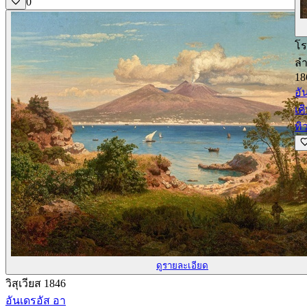
0
โร
ลำ
18
อั
เค
ทิ
ดูรายละเอียด
วิสุเวียส 1846
อันเดรอัส อา