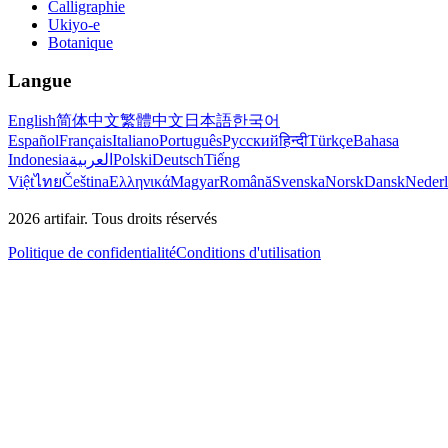
Calligraphie
Ukiyo-e
Botanique
Langue
English
简体中文
繁體中文
日本語
한국어
Español
Français
Italiano
Português
Русский
हिन्दी
Türkçe
Bahasa
Indonesia
العربية
Polski
Deutsch
Tiếng
Việt
ไทย
Čeština
Ελληνικά
Magyar
Română
Svenska
Norsk
Dansk
Neder
2026
artifair.
Tous droits réservés
Politique de confidentialité
Conditions d'utilisation