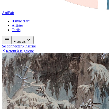
ArtiFair
Œuvre d'art
Artistes
Tarifs
Français
Se connecter
S'inscrire
Retour à la galerie