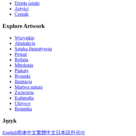
Dzieła sztuki
Artyści
Cennik
Explore Artwork
Wszystkie
Abstrakcja
Sztuka figuratywna
Pejzaż
Religia
Mitologia
Plakaty
Rysunki
Ilustracja
Martwa natura
Zwierzęta
Kaligrafia
Ukiyo-e
Botanika
Język
English
简体中文
繁體中文
日本語
한국어