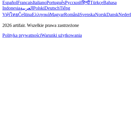
Español
Français
Italiano
Português
Русский
हिन्दी
Türkçe
Bahasa
Indonesia
العربية
Polski
Deutsch
Tiếng
Việt
ไทย
Čeština
Ελληνικά
Magyar
Română
Svenska
Norsk
Dansk
Neder
2026
artifair.
Wszelkie prawa zastrzeżone
Polityka prywatności
Warunki użytkowania