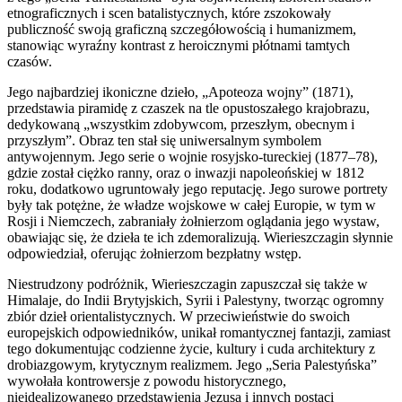
etnograficznych i scen batalistycznych, które zszokowały
publiczność swoją graficzną szczegółowością i humanizmem,
stanowiąc wyraźny kontrast z heroicznymi płótnami tamtych
czasów.
Jego najbardziej ikoniczne dzieło, „Apoteoza wojny” (1871),
przedstawia piramidę z czaszek na tle opustoszałego krajobrazu,
dedykowaną „wszystkim zdobywcom, przeszłym, obecnym i
przyszłym”. Obraz ten stał się uniwersalnym symbolem
antywojennym. Jego serie o wojnie rosyjsko-tureckiej (1877–78),
gdzie został ciężko ranny, oraz o inwazji napoleońskiej w 1812
roku, dodatkowo ugruntowały jego reputację. Jego surowe portrety
były tak potężne, że władze wojskowe w całej Europie, w tym w
Rosji i Niemczech, zabraniały żołnierzom oglądania jego wystaw,
obawiając się, że dzieła te ich zdemoralizują. Wierieszczagin słynnie
odpowiedział, oferując żołnierzom bezpłatny wstęp.
Niestrudzony podróżnik, Wierieszczagin zapuszczał się także w
Himalaje, do Indii Brytyjskich, Syrii i Palestyny, tworząc ogromny
zbiór dzieł orientalistycznych. W przeciwieństwie do swoich
europejskich odpowiedników, unikał romantycznej fantazji, zamiast
tego dokumentując codzienne życie, kultury i cuda architektury z
drobiazgowym, krytycznym realizmem. Jego „Seria Palestyńska”
wywołała kontrowersje z powodu historycznego,
nieidealizowanego przedstawienia Jezusa i innych postaci