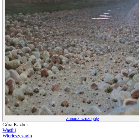
Zobacz szczegóły
Góra Kazbek
Wasilij
Wierieszczagin