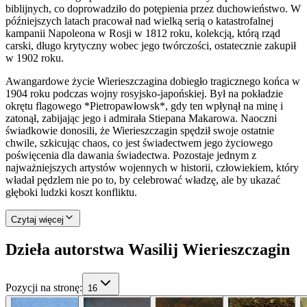
biblijnych, co doprowadziło do potępienia przez duchowieństwo. W
późniejszych latach pracował nad wielką serią o katastrofalnej
kampanii Napoleona w Rosji w 1812 roku, kolekcją, którą rząd
carski, długo krytyczny wobec jego twórczości, ostatecznie zakupił
w 1902 roku.
Awangardowe życie Wierieszczagina dobiegło tragicznego końca w
1904 roku podczas wojny rosyjsko-japońskiej. Był na pokładzie
okrętu flagowego *Pietropawłowsk*, gdy ten wpłynął na minę i
zatonął, zabijając jego i admirała Stiepana Makarowa. Naoczni
świadkowie donosili, że Wierieszczagin spędził swoje ostatnie
chwile, szkicując chaos, co jest świadectwem jego życiowego
poświęcenia dla dawania świadectwa. Pozostaje jednym z
najważniejszych artystów wojennych w historii, człowiekiem, który
władał pędzlem nie po to, by celebrować władzę, ale by ukazać
głęboki ludzki koszt konfliktu.
Czytaj więcej
Dzieła autorstwa Wasilij Wierieszczagin
Pozycji na stronę
:
16