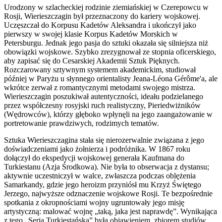
Urodzony w szlacheckiej rodzinie ziemiańskiej w Czerepowcu w
Rosji, Wierieszczagin był przeznaczony do kariery wojskowej.
Uczęszczał do Korpusu Kadetów Aleksandra i ukończył jako
pierwszy w swojej klasie Korpus Kadetów Morskich w
Petersburgu. Jednak jego pasja do sztuki okazała się silniejsza niż
obowiązki wojskowe. Szybko zrezygnował ze stopnia oficerskiego,
aby zapisać się do Cesarskiej Akademii Sztuk Pięknych.
Rozczarowany sztywnym systemem akademickim, studiował
później w Paryżu u słynnego orientalisty Jeana-Léona Gérôme'a, ale
wkrótce zerwał z romantycznymi metodami swojego mistrza.
Wierieszczagin poszukiwał autentyczności, ideału podzielanego
przez współczesny rosyjski ruch realistyczny, Pieriedwiżników
(Wędrowców), którzy głęboko wpłynęli na jego zaangażowanie w
portretowanie prawdziwych, rodzimych tematów.
Sztuka Wierieszczagina stała się nierozerwalnie związana z jego
doświadczeniami jako żołnierza i podróżnika. W 1867 roku
dołączył do ekspedycji wojskowej generała Kaufmana do
Turkiestanu (Azja Środkowa). Nie była to obserwacja z dystansu;
aktywnie uczestniczył w walce, zwłaszcza podczas oblężenia
Samarkandy, gdzie jego heroizm przyniósł mu Krzyż Świętego
Jerzego, najwyższe odznaczenie wojskowe Rosji. Te bezpośrednie
spotkania z okropnościami wojny ugruntowały jego misję
artystyczną: malować wojnę „taką, jaka jest naprawdę”. Wynikająca
z tego „Seria Turkiestańska” była objawieniem, zbiorem studiów