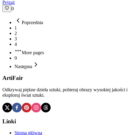
Pejzaż
0
Poprzednia
1
2
3
4
More pages
9
Następna
ArtiFair
Odkrywaj piękne dzieła sztuki, pobieraj obrazy wysokiej jakości i
eksploruj świat sztuki.
Linki
Strona główna