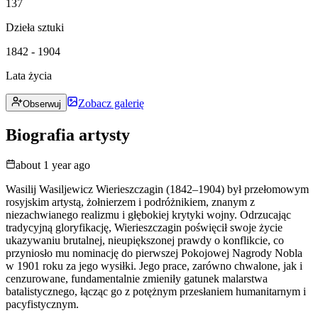
137
Dzieła sztuki
1842 - 1904
Lata życia
Zobacz galerię
Obserwuj
Biografia artysty
about 1 year ago
Wasilij Wasiljewicz Wierieszczagin (1842–1904) był przełomowym
rosyjskim artystą, żołnierzem i podróżnikiem, znanym z
niezachwianego realizmu i głębokiej krytyki wojny. Odrzucając
tradycyjną gloryfikację, Wierieszczagin poświęcił swoje życie
ukazywaniu brutalnej, nieupiększonej prawdy o konflikcie, co
przyniosło mu nominację do pierwszej Pokojowej Nagrody Nobla
w 1901 roku za jego wysiłki. Jego prace, zarówno chwalone, jak i
cenzurowane, fundamentalnie zmieniły gatunek malarstwa
batalistycznego, łącząc go z potężnym przesłaniem humanitarnym i
pacyfistycznym.