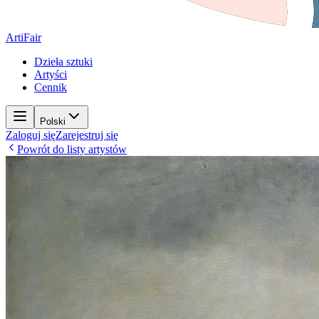
ArtiFair
Dzieła sztuki
Artyści
Cennik
Polski
Zaloguj się
Zarejestruj się
Powrót do listy artystów