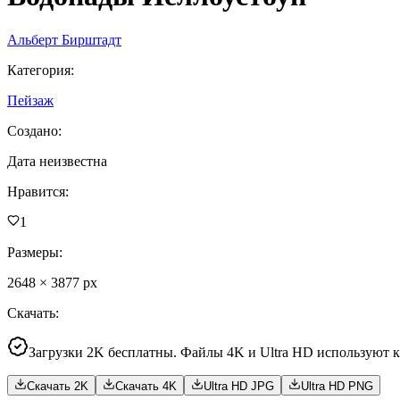
Альберт Бирштадт
Категория
:
Пейзаж
Создано
:
Дата неизвестна
Нравится
:
1
Размеры
:
2648
×
3877
px
Скачать
:
Загрузки 2K бесплатны. Файлы 4K и Ultra HD используют 
Скачать 2K
Скачать 4K
Ultra HD JPG
Ultra HD PNG