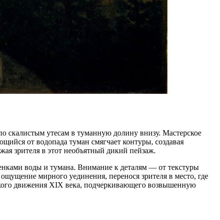
по скалистым утесам в туманную долину внизу. Мастерское
ющийся от водопада туман смягчает контуры, создавая
жая зрителя в этот необъятный дикий пейзаж.
енками воды и тумана. Внимание к деталям — от текстуры
щущение мирного уединения, перенося зрителя в место, где
еского движения XIX века, подчеркивающего возвышенную