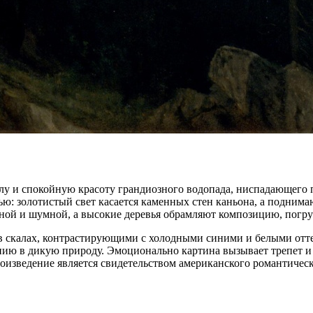
лу и спокойную красоту грандиозного водопада, ниспадающего 
ю: золотистый свет касается каменных стен каньона, а поднима
ной и шумной, а высокие деревья обрамляют композицию, погру
 в скалах, контрастирующими с холодными синими и белыми отт
ю в дикую природу. Эмоционально картина вызывает трепет и о
роизведение является свидетельством американского романтич