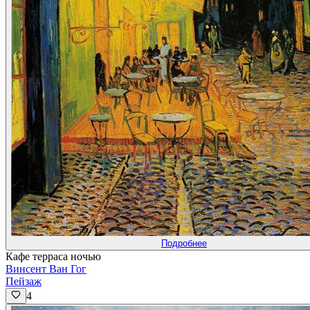
Подробнее
Кафе терраса ночью
Винсент Ван Гог
Пейзаж
4