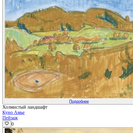
Подробнее
Холмистый ландшафт
Куно Амье
Пейзаж
0