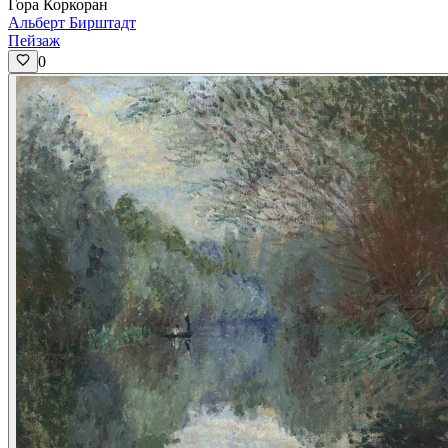
Гора Коркоран
Альберт Бирштадт
Пейзаж
0