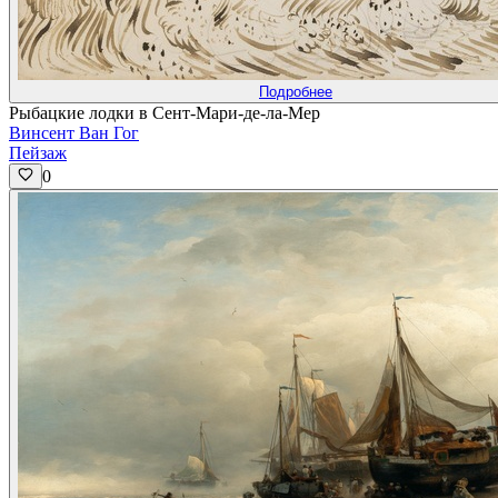
Подробнее
Рыбацкие лодки в Сент-Мари-де-ла-Мер
Винсент Ван Гог
Пейзаж
0