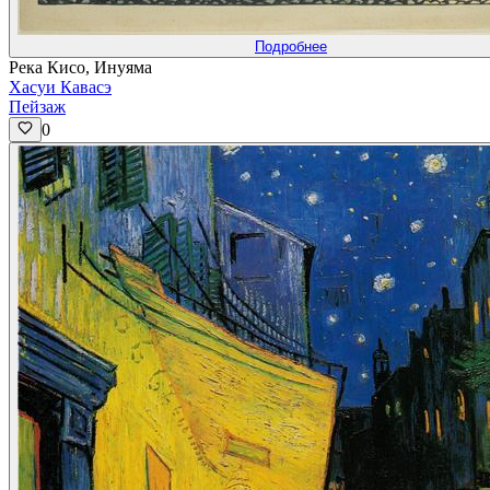
Подробнее
Река Кисо, Инуяма
Хасуи Кавасэ
Пейзаж
0