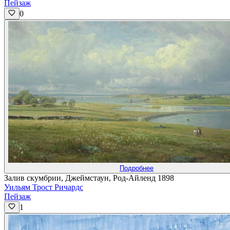
Пейзаж
0
Подробнее
Залив скумбрии, Джеймстаун, Род-Айленд 1898
Уильям Трост Ричардс
Пейзаж
1