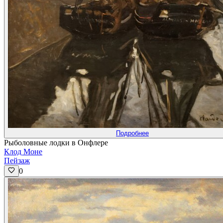
Подробнее
Рыболовные лодки в Онфлере
Клод Моне
Пейзаж
0