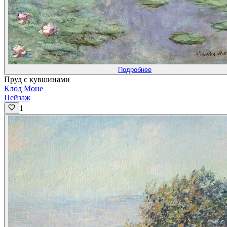
Подробнее
Пруд с кувшинами
Клод Моне
Пейзаж
1