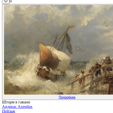
0
Подробнее
Шторм в гавани
Андреас Ахенбах
Пейзаж