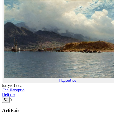
Подробнее
Батум 1882
Лев Лагорио
Пейзаж
0
ArtiFair