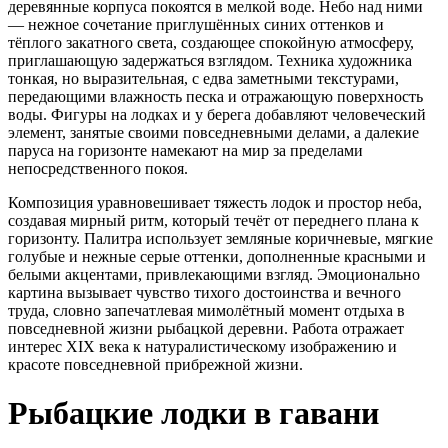
деревянные корпуса покоятся в мелкой воде. Небо над ними
— нежное сочетание приглушённых синих оттенков и
тёплого закатного света, создающее спокойную атмосферу,
приглашающую задержаться взглядом. Техника художника
тонкая, но выразительная, с едва заметными текстурами,
передающими влажность песка и отражающую поверхность
воды. Фигуры на лодках и у берега добавляют человеческий
элемент, занятые своими повседневными делами, а далекие
паруса на горизонте намекают на мир за пределами
непосредственного покоя.
Композиция уравновешивает тяжесть лодок и простор неба,
создавая мирный ритм, который течёт от переднего плана к
горизонту. Палитра использует земляные коричневые, мягкие
голубые и нежные серые оттенки, дополненные красными и
белыми акцентами, привлекающими взгляд. Эмоционально
картина вызывает чувство тихого достоинства и вечного
труда, словно запечатлевая мимолётный момент отдыха в
повседневной жизни рыбацкой деревни. Работа отражает
интерес XIX века к натуралистическому изображению и
красоте повседневной прибрежной жизни.
Рыбацкие лодки в гавани