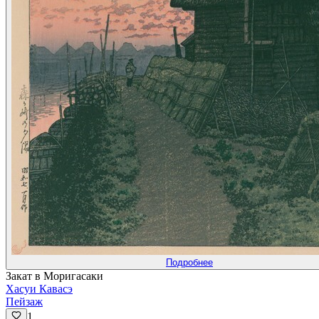
Подробнее
Закат в Моригасаки
Хасуи Кавасэ
Пейзаж
1