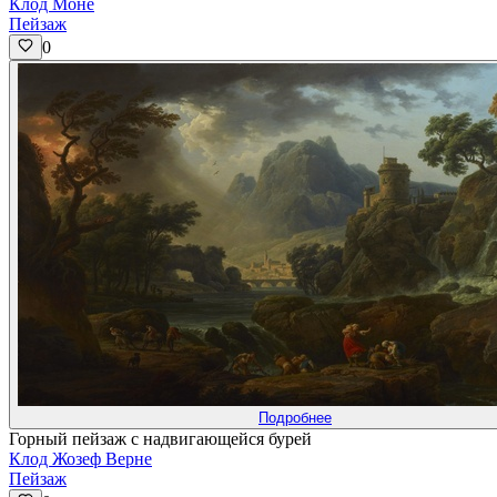
Клод Моне
Пейзаж
0
Подробнее
Горный пейзаж с надвигающейся бурей
Клод Жозеф Верне
Пейзаж