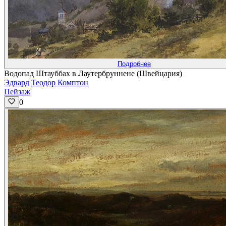
Подробнее
Водопад Штауббах в Лаутербруннене (Швейцария)
Эдвард Теодор Комптон
Пейзаж
0