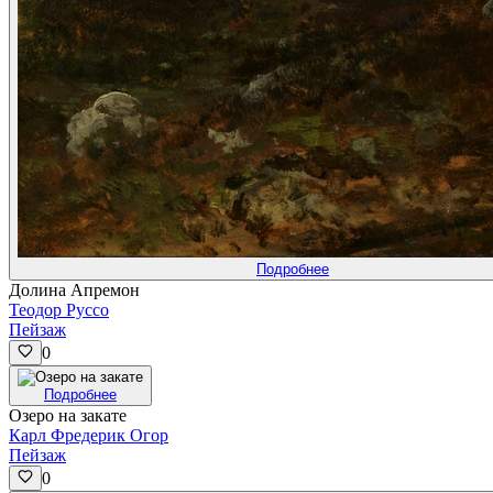
Подробнее
Долина Апремон
Теодор Руссо
Пейзаж
0
Подробнее
Озеро на закате
Карл Фредерик Огор
Пейзаж
0