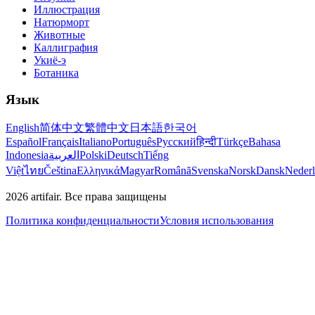
Иллюстрация
Натюрморт
Животные
Каллиграфия
Укиё-э
Ботаника
Язык
English
简体中文
繁體中文
日本語
한국어
Español
Français
Italiano
Português
Русский
हिन्दी
Türkçe
Bahasa
Indonesia
العربية
Polski
Deutsch
Tiếng
Việt
ไทย
Čeština
Ελληνικά
Magyar
Română
Svenska
Norsk
Dansk
Neder
2026
artifair.
Все права защищены
Политика конфиденциальности
Условия использования