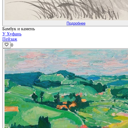
Подробнее
Бамбук и камень
У Хуфань
Пейзаж
0