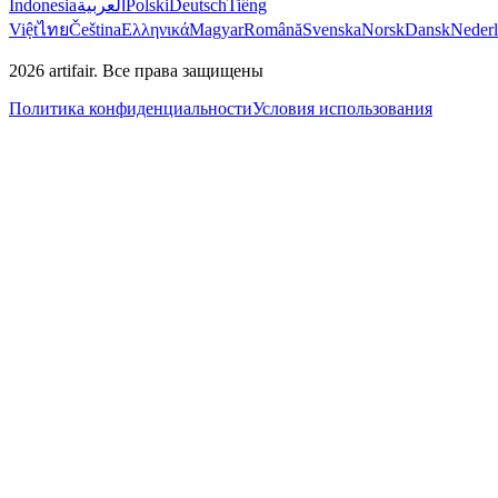
Indonesia
العربية
Polski
Deutsch
Tiếng
Việt
ไทย
Čeština
Ελληνικά
Magyar
Română
Svenska
Norsk
Dansk
Neder
2026
artifair.
Все права защищены
Политика конфиденциальности
Условия использования