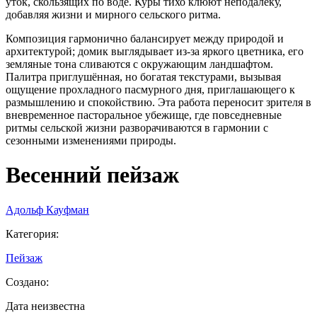
уток, скользящих по воде. Куры тихо клюют неподалёку,
добавляя жизни и мирного сельского ритма.
Композиция гармонично балансирует между природой и
архитектурой; домик выглядывает из-за яркого цветника, его
земляные тона сливаются с окружающим ландшафтом.
Палитра приглушённая, но богатая текстурами, вызывая
ощущение прохладного пасмурного дня, приглашающего к
размышлению и спокойствию. Эта работа переносит зрителя в
вневременное пасторальное убежище, где повседневные
ритмы сельской жизни разворачиваются в гармонии с
сезонными изменениями природы.
Весенний пейзаж
Адольф Кауфман
Категория
:
Пейзаж
Создано
:
Дата неизвестна