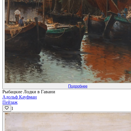
Подробнее
Рыбацкие Лодки в Гавани
Адольф Кауфман
Пейзаж
1