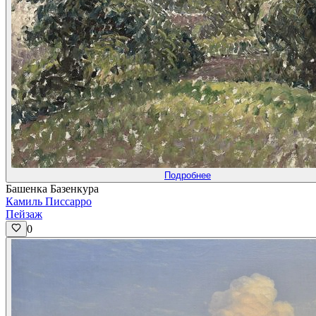
Подробнее
Башенка Базенкура
Камиль Писсарро
Пейзаж
0