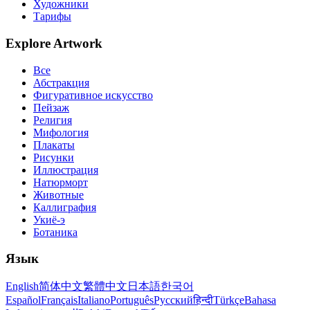
Художники
Тарифы
Explore Artwork
Все
Абстракция
Фигуративное искусство
Пейзаж
Религия
Мифология
Плакаты
Рисунки
Иллюстрация
Натюрморт
Животные
Каллиграфия
Укиё-э
Ботаника
Язык
English
简体中文
繁體中文
日本語
한국어
Español
Français
Italiano
Português
Русский
हिन्दी
Türkçe
Bahasa