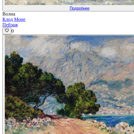
Подробнее
Волна
Клод Моне
Пейзаж
0