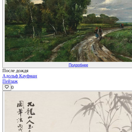
Подробнее
После дождя
Адольф Кауфман
Пейзаж
0