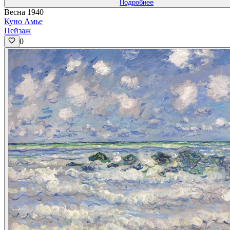
Подробнее
Весна 1940
Куно Амье
Пейзаж
0