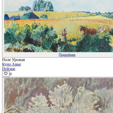
Подробнее
Поле Урожая
Куно Амье
Пейзаж
0