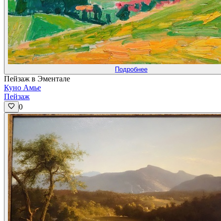
Подробнее
Пейзаж в Эментале
Куно Амье
Пейзаж
0