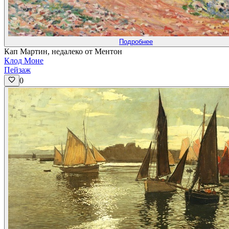
Подробнее
Кап Мартин, недалеко от Ментон
Клод Моне
Пейзаж
0