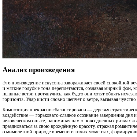
Анализ произведения
Это произведение искусства завораживает своей спокойной ве
и мягкие голубые тона переплетаются, создавая мирный фон, ко
пышные ветви протянулись, как будто они хотят обнять исчеза
горизонта. Удар кисти словно шепчет о ветре, вызывая чувств
Композиция прекрасно сбалансирована — деревья стратегическ
воздействие — горьковато-сладкое осознание завершения дня и
человеческом опыте, напоминая нам о повседневных ритмах жиз
праздноваться за свою врождённую красоту, отражая романтиче
о мимолетной природе времени и тихих моментах, формирую