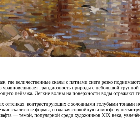
аж, где величественные скалы с пятнами снега резко поднимаю
ло уравновешивает грандиозность природы с небольшой группой 
ющего пейзажа. Легкие волны на поверхности воды отражают т
ых оттенках, контрастирующих с холодными голубыми тонами н
езкие скалистые формы, создавая спокойную атмосферу несмотр
шафта — темой, популярной среди художников XIX века, увлеч