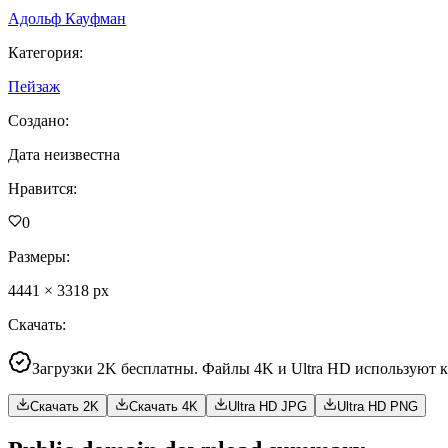
Адольф Кауфман
Категория
:
Пейзаж
Создано
:
Дата неизвестна
Нравится
:
0
Размеры
:
4441
×
3318
px
Скачать
:
Загрузки 2K бесплатны. Файлы 4K и Ultra HD используют 
Скачать 2K
Скачать 4K
Ultra HD JPG
Ultra HD PNG