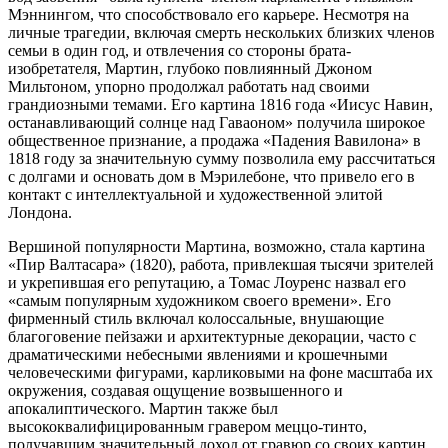
Мэннингом, что способствовало его карьере. Несмотря на
личные трагедии, включая смерть нескольких близких членов
семьи в один год, и отвлечения со стороны брата-
изобретателя, Мартин, глубоко повлиянный Джоном
Мильтоном, упорно продолжал работать над своими
грандиозными темами. Его картина 1816 года «Иисус Навин,
останавливающий солнце над Гаваоном» получила широкое
общественное признание, а продажа «Падения Вавилона» в
1818 году за значительную сумму позволила ему рассчитаться
с долгами и основать дом в Мэрилебоне, что привело его в
контакт с интеллектуальной и художественной элитой
Лондона.
Вершиной популярности Мартина, возможно, стала картина
«Пир Валтасара» (1820), работа, привлекшая тысячи зрителей
и укрепившая его репутацию, а Томас Лоуренс назвал его
«самым популярным художником своего времени». Его
фирменный стиль включал колоссальные, внушающие
благоговение пейзажи и архитектурные декорации, часто с
драматическими небесными явлениями и крошечными
человеческими фигурами, карликовыми на фоне масштаба их
окружения, создавая ощущение возвышенного и
апокалиптического. Мартин также был
высококвалифицированным гравером меццо-тинто,
получавшим значительный доход от гравюр со своих картин.