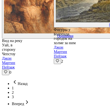
Фигуры у
водопада,
Подробнее
городок на
Вид на реку
холме за ним
Уай, в
Джон
сторону
Мартин
Чепстоу
Пейзаж
Джон
2
Мартин
Пейзаж
0
Назад
1
2
3
Вперед