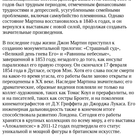
годов был трудным периодом, отмеченным финансовыми
трудностями и депрессией, усугубленными семейными
проблемами, включая самоубийство племянника. Однако
состояние Мартина восстановилось в 1840-х годах, и он
вернулся к выставкам с новой силой, продолжая создавать
значительные произведения.
В последние годы жизни Джон Мартин приступил к
созданию монументальной трилогии: «Страшный суд»,
«Великий день гнева Его» и «Равнины небесные»,
завершенной в 1853 году, незадолго до того, как инсульт
парализовал его правую сторону. Он скончался 17 февраля
1854 года в Дугласе, остров Мэн. Хотя его слава после смерти
на какое-то время угасла, его работы были заново открыты и
переоценены в XX веке. Наследие Мартина значительно; его
драматические, образные видения повлияли не только на
коллег-художников, таких как Томас Коул и прерафаэлиты, но
и на писателей, таких как сестры Бронте, и на поколения
кинематографистов от Д.У. Гриффита до Джорджа Лукаса. Его
инженерная дальновидность также в конечном итоге
способствовала развитию Лондона. Сегодня его работы
хранятся в крупных коллекциях по всему миру, а его выставка
«Апокалипсис» в 2011-12 годах подтвердила его статус
уникальной и мощной фигуры в британском искусстве.