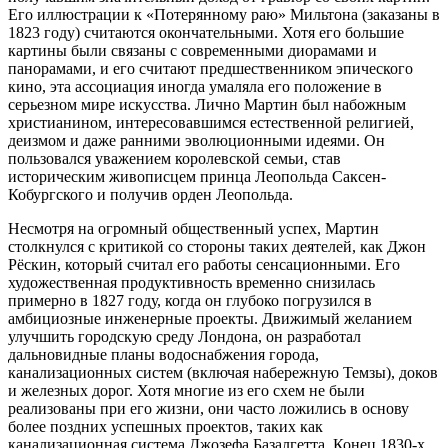
Его иллюстрации к «Потерянному раю» Мильтона (заказаны в
1823 году) считаются окончательными. Хотя его большие
картины были связаны с современными диорамами и
панорамами, и его считают предшественником эпического
кино, эта ассоциация иногда умаляла его положение в
серьезном мире искусства. Лично Мартин был набожным
христианином, интересовавшимся естественной религией,
деизмом и даже ранними эволюционными идеями. Он
пользовался уважением королевской семьи, став
историческим живописцем принца Леопольда Саксен-
Кобургского и получив орден Леопольда.
Несмотря на огромный общественный успех, Мартин
столкнулся с критикой со стороны таких деятелей, как Джон
Рёскин, который считал его работы сенсационными. Его
художественная продуктивность временно снизилась
примерно в 1827 году, когда он глубоко погрузился в
амбициозные инженерные проекты. Движимый желанием
улучшить городскую среду Лондона, он разработал
дальновидные планы водоснабжения города,
канализационных систем (включая набережную Темзы), доков
и железных дорог. Хотя многие из его схем не были
реализованы при его жизни, они часто ложились в основу
более поздних успешных проектов, таких как
канализационная система Джозефа Базалгетта. Конец 1830-х