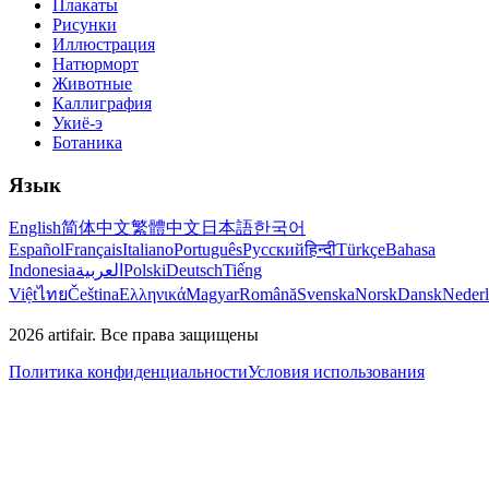
Плакаты
Рисунки
Иллюстрация
Натюрморт
Животные
Каллиграфия
Укиё-э
Ботаника
Язык
English
简体中文
繁體中文
日本語
한국어
Español
Français
Italiano
Português
Русский
हिन्दी
Türkçe
Bahasa
Indonesia
العربية
Polski
Deutsch
Tiếng
Việt
ไทย
Čeština
Ελληνικά
Magyar
Română
Svenska
Norsk
Dansk
Neder
2026
artifair.
Все права защищены
Политика конфиденциальности
Условия использования