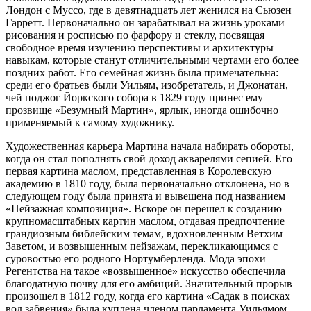
Лондон с Муссо, где в девятнадцать лет женился на Сьюзен
Гарретт. Первоначально он зарабатывал на жизнь уроками
рисования и росписью по фарфору и стеклу, посвящая
свободное время изучению перспективы и архитектуры —
навыкам, которые станут отличительными чертами его более
поздних работ. Его семейная жизнь была примечательна:
среди его братьев были Уильям, изобретатель, и Джонатан,
чей поджог Йоркского собора в 1829 году принес ему
прозвище «Безумный Мартин», ярлык, иногда ошибочно
применяемый к самому художнику.
Художественная карьера Мартина начала набирать обороты,
когда он стал пополнять свой доход акварелями сепией. Его
первая картина маслом, представленная в Королевскую
академию в 1810 году, была первоначально отклонена, но в
следующем году была принята и вывешена под названием
«Пейзажная композиция». Вскоре он перешел к созданию
крупномасштабных картин маслом, отдавая предпочтение
грандиозным библейским темам, вдохновленным Ветхим
Заветом, и возвышенным пейзажам, перекликающимся с
суровостью его родного Нортумберленда. Мода эпохи
Регентства на такое «возвышенное» искусство обеспечила
благодатную почву для его амбиций. Значительный прорыв
произошел в 1812 году, когда его картина «Садак в поисках
вод забвения» была куплена членом парламента Уильямом