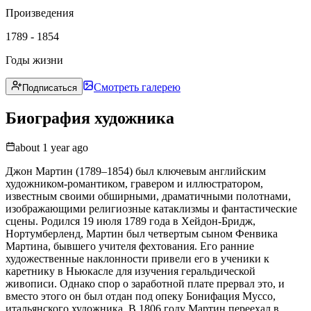
Произведения
1789 - 1854
Годы жизни
Смотреть галерею
Подписаться
Биография художника
about 1 year ago
Джон Мартин (1789–1854) был ключевым английским
художником-романтиком, гравером и иллюстратором,
известным своими обширными, драматичными полотнами,
изображающими религиозные катаклизмы и фантастические
сцены. Родился 19 июля 1789 года в Хейдон-Бридж,
Нортумберленд, Мартин был четвертым сыном Фенвика
Мартина, бывшего учителя фехтования. Его ранние
художественные наклонности привели его в ученики к
каретнику в Ньюкасле для изучения геральдической
живописи. Однако спор о заработной плате прервал это, и
вместо этого он был отдан под опеку Бонифация Муссо,
итальянского художника. В 1806 году Мартин переехал в