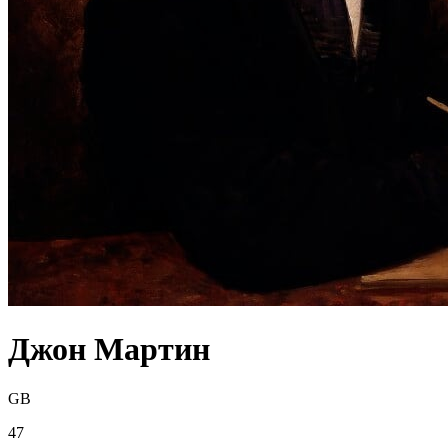
Джон Мартин
GB
47