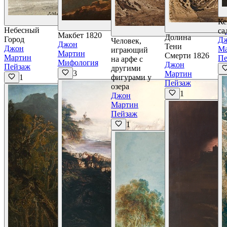
Подробнее
Ке
Подробнее
Небесный
са
Макбет 1820
Долина
Город
Д
Человек,
Джон
Тени
Джон
М
играющий
Мартин
Смерти 1826
Мартин
Пе
на арфе с
Мифология
Джон
Пейзаж
другими
3
Мартин
1
фигурами у
Пейзаж
озера
1
Джон
Мартин
Пейзаж
1