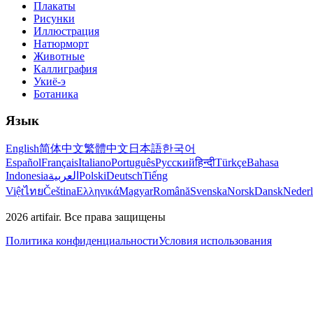
Плакаты
Рисунки
Иллюстрация
Натюрморт
Животные
Каллиграфия
Укиё-э
Ботаника
Язык
English
简体中文
繁體中文
日本語
한국어
Español
Français
Italiano
Português
Русский
हिन्दी
Türkçe
Bahasa
Indonesia
العربية
Polski
Deutsch
Tiếng
Việt
ไทย
Čeština
Ελληνικά
Magyar
Română
Svenska
Norsk
Dansk
Neder
2026
artifair.
Все права защищены
Политика конфиденциальности
Условия использования