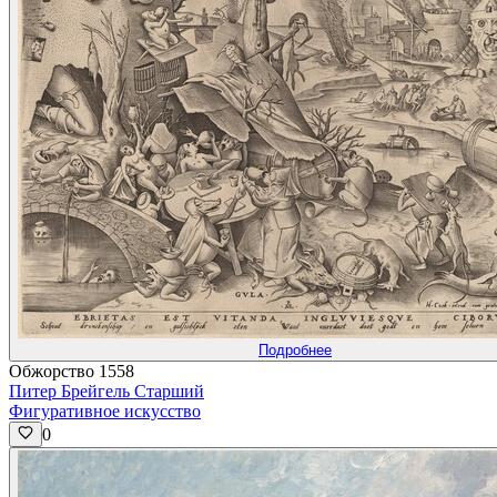
Подробнее
Обжорство 1558
Питер Брейгель Старший
Фигуративное искусство
0