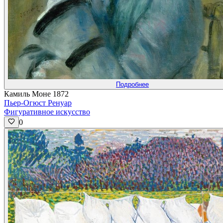
Подробнее
Камиль Моне 1872
Пьер-Огюст Ренуар
Фигуративное искусство
0