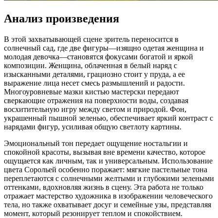
Анализ произведения
В этой захватывающей сцене зритель переносится в
солнечный сад, где две фигуры—изящно одетая женщина и
молодая девочка—становятся фокусами богатой и яркой
композиции. Женщина, облаченная в белый наряд с
изысканными деталями, грациозно стоит у пруда, а ее
выражение лица несет смесь размышлений и радости.
Многоуровневые мазки кистью мастерски передают
сверкающие отражения на поверхности воды, создавая
восхитительную игру между светом и природой. Фон,
украшенный пышной зеленью, обеспечивает яркий контраст с
нарядами фигур, усиливая общую светлоту картины.
Эмоциональный тон передает ощущение ностальгии и
спокойной красоты, вызывая вне времени качество, которое
ощущается как личным, так и универсальным. Использование
цвета Сорольей особенно поражает: мягкие пастельные тона
переплетаются с солнечными желтыми и глубокими зелеными
оттенками, вдохновляя жизнь в сцену. Эта работа не только
отражает мастерство художника в изображении человеческого
тела, но также охватывает досуг и семейные узы, представляя
момент, который резонирует теплом и спокойствием.