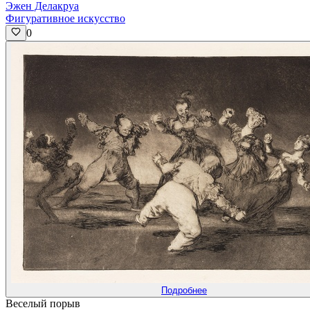
Эжен Делакруа
Фигуративное искусство
0
Подробнее
Веселый порыв