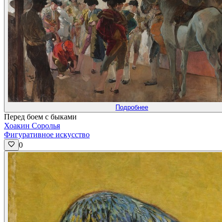
Подробнее
Перед боем с быками
Хоакин Соролья
Фигуративное искусство
0