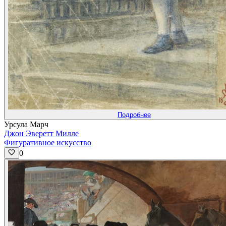
Подробнее
Урсула Марч
Джон Эверетт Милле
Фигуративное искусство
0