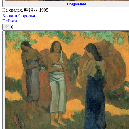
Подробнее
На скалах, 哈维亚 1905
Хоакин Соролья
Пейзаж
0