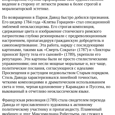
видение в сторону от легкости рококо к более строгой и
морализаторской эстетике.
По возвращении в Париж Давид быстро добился признания.
Его шедевр 1784 года «Клятва Горациев» стал сенсационной
эмблемой неоклассицизма. Его строгая композиция,
сдержанные цвета и изображение стоического римского
патриотизма глубоко резонировали с предреволюционным
настроением, пропагандируя гражданскую добродетель и
самопожертвование. Эта работа, наряду с последующими
картинами, такими как «Смерть Сократа» (1787) и «Ликторы
приносят Бруту тела его сыновей» (1789), укрепили его
репутацию. Эти картины были не просто стилистическими
упражнениями; они несли мощные моральные и, все чаще,
политические послания, согласующиеся с идеалами
Просвещения и растущим недовольством Старым порядком.
Стиль Давида характеризовался линейной точностью,
четкими композициями и драматическим использованием
света и тени, черпая вдохновение у Караваджо и Пуссена, но
выкованный в отчетливо неоклассическом языке.
Французская революция (1789) стала свидетелем перехода
Давида от прославленного художника к активному
политическому участнику и пропагандисту. Пламенный
якобинец и друг Максимилиана Робеспьера, он служил в