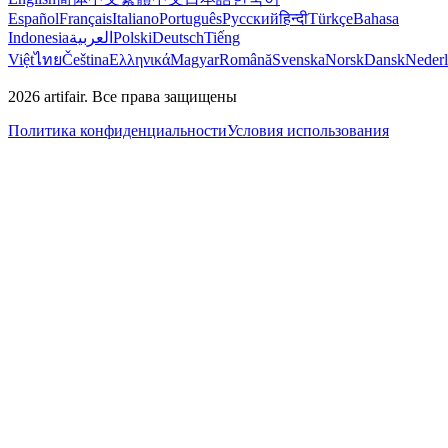
Español
Français
Italiano
Português
Русский
हिन्दी
Türkçe
Bahasa
Indonesia
العربية
Polski
Deutsch
Tiếng
Việt
ไทย
Čeština
Ελληνικά
Magyar
Română
Svenska
Norsk
Dansk
Neder
2026
artifair.
Все права защищены
Политика конфиденциальности
Условия использования