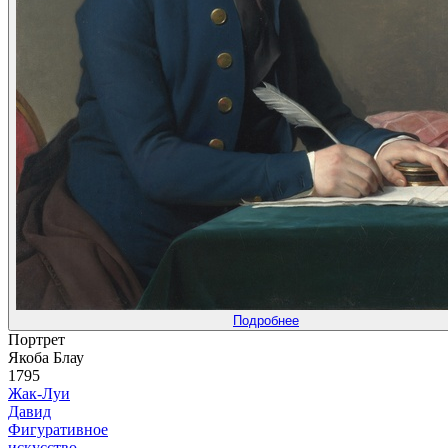
Подробнее
Портрет
Якоба Блау
1795
Жак-Луи
Давид
Фигуративное
искусство