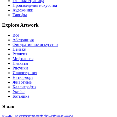
Главная страница
Произведения искусства
Художники
Тарифы
Explore Artwork
Все
Абстракция
Фигуративное искусство
Пейзаж
Религия
Мифология
Плакаты
Рисунки
Иллюстрация
Натюрморт
Животные
Каллиграфия
Укиё-э
Ботаника
Язык
English
简体中文
繁體中文
日本語
한국어