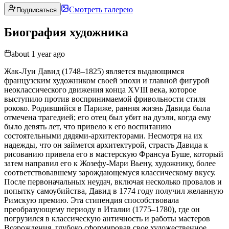
Смотреть галерею
Подписаться
Биография художника
about 1 year ago
Жак-Луи Давид (1748–1825) является выдающимся
французским художником своей эпохи и главной фигурой
неоклассического движения конца XVIII века, которое
выступило против воспринимаемой фривольности стиля
рококо. Родившийся в Париже, ранняя жизнь Давида была
отмечена трагедией; его отец был убит на дуэли, когда ему
было девять лет, что привело к его воспитанию
состоятельными дядями-архитекторами. Несмотря на их
надежды, что он займется архитектурой, страсть Давида к
рисованию привела его в мастерскую Франсуа Буше, который
затем направил его к Жозефу-Мари Вьену, художнику, более
соответствовавшему зарождающемуся классическому вкусу.
После первоначальных неудач, включая несколько провалов и
попытку самоубийства, Давид в 1774 году получил желанную
Римскую премию. Эта стипендия способствовала
преобразующему периоду в Италии (1775–1780), где он
погрузился в классическую античность и работы мастеров
Возрождения, глубоко сформировав свое художественное