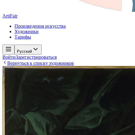
ArtiFair
Произведения искусства
Художники
Тарифы
Русский
Войти
Зарегистрироваться
Вернуться к списку художников