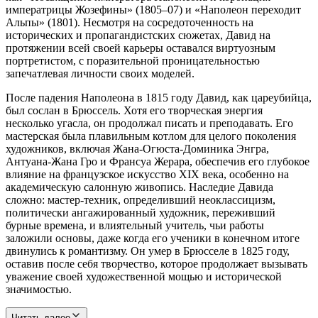
императрицы Жозефины» (1805–07) и «Наполеон переходит
Альпы» (1801). Несмотря на сосредоточенность на
исторических и пропагандистских сюжетах, Давид на
протяжении всей своей карьеры оставался виртуозным
портретистом, с поразительной проницательностью
запечатлевая личности своих моделей.
После падения Наполеона в 1815 году Давид, как цареубийца,
был сослан в Брюссель. Хотя его творческая энергия
несколько угасла, он продолжал писать и преподавать. Его
мастерская была плавильным котлом для целого поколения
художников, включая Жана-Огюста-Доминика Энгра,
Антуана-Жана Гро и Франсуа Жерара, обеспечив его глубокое
влияние на французское искусство XIX века, особенно на
академическую салонную живопись. Наследие Давида
сложно: мастер-техник, определивший неоклассицизм,
политически ангажированный художник, переживший
бурные времена, и влиятельный учитель, чьи работы
заложили основы, даже когда его ученики в конечном итоге
двинулись к романтизму. Он умер в Брюсселе в 1825 году,
оставив после себя творчество, которое продолжает вызывать
уважение своей художественной мощью и исторической
значимостью.
Читать далее