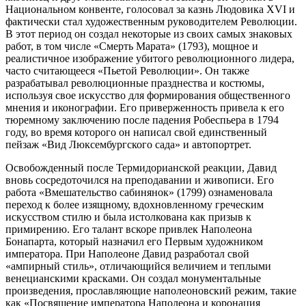
Национальном конвенте, голосовал за казнь Людовика XVI и
фактически стал художественным руководителем Революции.
В этот период он создал некоторые из своих самых знаковых
работ, в том числе «Смерть Марата» (1793), мощное и
реалистичное изображение убитого революционного лидера,
часто считающееся «Пьетой Революции». Он также
разрабатывал революционные празднества и костюмы,
используя свое искусство для формирования общественного
мнения и иконографии. Его приверженность привела к его
тюремному заключению после падения Робеспьера в 1794
году, во время которого он написал свой единственный
пейзаж «Вид Люксембургского сада» и автопортрет.
Освобожденный после Термидорианской реакции, Давид
вновь сосредоточился на преподавании и живописи. Его
работа «Вмешательство сабинянок» (1799) ознаменовала
переход к более изящному, вдохновленному греческим
искусством стилю и была истолкована как призыв к
примирению. Его талант вскоре привлек Наполеона
Бонапарта, который назначил его Первым художником
императора. При Наполеоне Давид разработал свой
«ампирный стиль», отличающийся величием и теплыми
венецианскими красками. Он создал монументальные
произведения, прославляющие наполеоновский режим, такие
как «Посвящение императора Наполеона и коронация