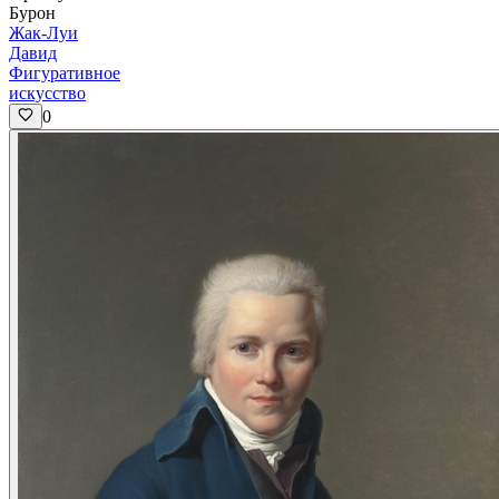
Бурон
Жак-Луи
Давид
Фигуративное
искусство
0