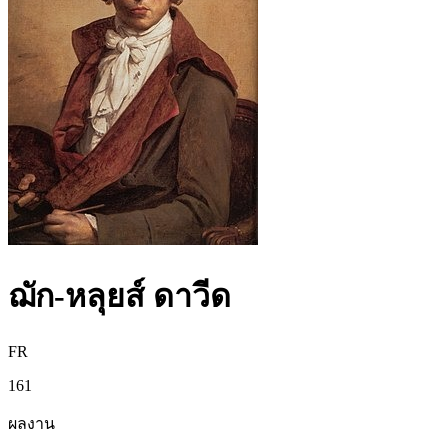
ฌัก-หลุยส์ ดาวีด
FR
161
ผลงาน