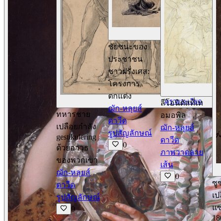
ด
ชัยชนะของ
ประชาชน
ชาวฝรั่งเศส:
โครงการ
ตกแต่ง
ดูรายละเอียด
ลีโอนิดัสที่เท
ฌัก-หลุยส์
ทหารชาย
อมอพิล
ดาวีด
เปลือยกำลัง
ฌัก-หลุยส์
รูปสัญลักษณ์
gestikulering
ดาวีด
0
ด้วยอาวุธ
ภาพวาดลาย
ของพวกเขา
เส้น
ฌัก-หลุยส์
0
ซู
ดาวีด
เป
รูปสัญลักษณ์
แซ
0
18