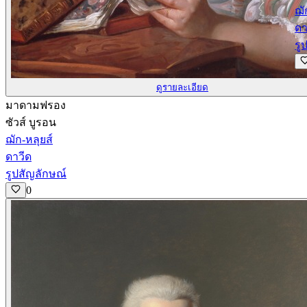
ฌั
ดา
รู
ดูรายละเอียด
มาดามฟรอง
ซัวส์ บูรอน
ฌัก-หลุยส์
ดาวีด
รูปสัญลักษณ์
0