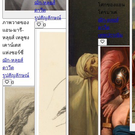
ฌัก-หลุยส์
โศกของแอน
ดาวีด
โดรมาเค่
ดูรายละเอียด
รูปสัญลักษณ์
ฌัก-หลุยส์
ภาพวาดของ
0
ดาวีด
แอน-มารี-
เทพปกรณัม
หลุยส์ เทลูซง
0
เคาน์เตส
แห่งซอร์ซี่
ฌัก-หลุยส์
ดาวีด
รูปสัญลักษณ์
0