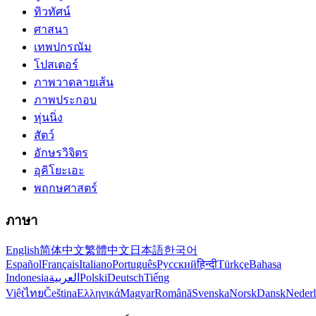
ทิวทัศน์
ศาสนา
เทพปกรณัม
โปสเตอร์
ภาพวาดลายเส้น
ภาพประกอบ
หุ่นนิ่ง
สัตว์
อักษรวิจิตร
อุคิโยะเอะ
พฤกษศาสตร์
ภาษา
English
简体中文
繁體中文
日本語
한국어
Español
Français
Italiano
Português
Русский
हिन्दी
Türkçe
Bahasa
Indonesia
العربية
Polski
Deutsch
Tiếng
Việt
ไทย
Čeština
Ελληνικά
Magyar
Română
Svenska
Norsk
Dansk
Neder