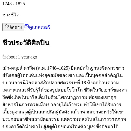
1748 - 1825
ช่วงชีวิต
ดูแกลเลอรี
ติดตาม
ชีวประวัติศิลปิน
about 1 year ago
ฌัก-หลุยส์ ดาวีด (ค.ศ. 1748–1825) ยืนหยัดในฐานะจิตรกรชาว
ฝรั่งเศสผู้โดดเด่นแห่งยุคสมัยของเขา และเป็นบุคคลสำคัญใน
ขบวนการนีโอคลาสสิกปลายศตวรรษที่ 18 ซึ่งต่อต้านความ
เหลาะแหละที่รับรู้ได้ของรูปแบบโรโกโก ชีวิตในวัยเยาว์ของดา
วีดซึ่งเกิดในปารีสเต็มไปด้วยโศกนาฏกรรม พ่อของเขาถูก
สังหารในการดวลเมื่อเขาอายุได้เก้าขวบ ทำให้เขาได้รับการ
เลี้ยงดูจากลุงผู้เป็นสถาปนิกผู้มั่งคั่ง แม้ว่าพวกเขาจะหวังให้เขา
ประกอบอาชีพสถาปัตยกรรม แต่ความหลงใหลในการวาดภาพ
ของดาวีดก็นำเขาไปสู่สตูดิโอของฟร็องซัว บูเช ซึ่งต่อมาได้