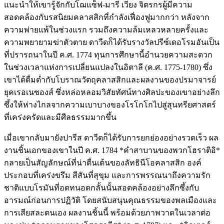
แนะนำให้เขารู้จักกับโฌแซ็ฟ-มารี เวียง จิตรกรผู้มีความ
สอดคล้องกับรสนิยมคลาสสิกที่กำลังเฟื่องฟูมากกว่า หลังจาก
ความพ่ายแพ้ในช่วงแรก รวมถึงความล้มเหลวหลายครั้งและ
ความพยายามฆ่าตัวตาย ดาวีดก็ได้รับรางวัลปรีซ์เดอโรมอันเป็น
ที่ปรารถนาในปี ค.ศ. 1774 ทุนการศึกษานี้อำนวยความสะดวก
ในช่วงเวลาแห่งการเปลี่ยนแปลงในอิตาลี (ค.ศ. 1775-1780) ซึ่ง
เขาได้ดื่มด่ำกับโบราณวัตถุคลาสสิกและผลงานของปรมาจารย์
ยุคเรอเนซองส์ ซึ่งหล่อหลอมวิสัยทัศน์ทางศิลปะของเขาอย่างลึก
ซึ้งให้ห่างไกลจากความเบาบางของโรโกโกไปสู่สุนทรียศาสตร์
ที่เคร่งครัดและมีศีลธรรมมากขึ้น
เมื่อเขากลับมายังปารีส ดาวีดก็ได้รับการยกย่องอย่างรวดเร็ว ผล
งานชิ้นเอกของเขาในปี ค.ศ. 1784 *คำสาบานของพวกโฮราติอิ*
กลายเป็นสัญลักษณ์ที่น่าตื่นเต้นของลัทธินีโอคลาสสิก องค์
ประกอบที่เคร่งขรึม สีสันที่สุขุม และการพรรณนาถึงความรัก
ชาติแบบโรมันที่อดทนอดกลั้นนั้นสอดคล้องอย่างลึกซึ้งกับ
อารมณ์ก่อนการปฏิวัติ โดยสนับสนุนคุณธรรมของพลเมืองและ
การเสียสละตนเอง ผลงานชิ้นนี้ พร้อมด้วยภาพวาดในเวลาต่อ