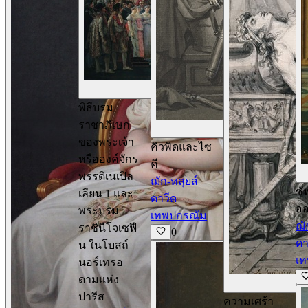
ดูรายละเอียด
พิธีบรม
ราชาภิเษก
ด
ของพระเจ้า
คิวพิดและไซ
หรือองค์จักร
คี
พรรดิเนเปิล
ฌัก-หลุยส์
ซั
เลียน 1 และ
ดาวีด
อ
พระบรม
เทพปกรณัม
ฌั
ราชินีโจเซฟี
0
ดา
น ในโบสถ์
เ
นอร์เทรอ
ดามแห่ง
ปารีส
ความเศร้า