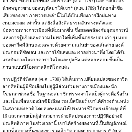
มา เช่น *ความตายของโสกราตีส* (ค.ศ. 1787) และ *ลิกเตอร์
นำศพบุตรชายของบรูตัสมาให้เขา* (ค.ศ. 1789) ได้ตอกย้ำชื่อ
เสียงของเขา ภาพวาดเหล่านี้ไม่ได้เป็นเพียงการฝึกฝนทาง
стилистика เท่านั้น แต่ยังสื่อถึงศีลธรรมอันทรงพลังและ
ข้อความทางการเมืองที่เพิ่มมากขึ้น ซึ่งสอดคล้องกับอุดมการณ์
แห่งการรู้แจ้งและความไม่พอใจที่เพิ่มขึ้นต่อระบอบเก่า รูปแบบ
ของดาวีดมีลักษณะเฉพาะด้วยความแม่นยำของเส้นสาย องค์
ประกอบที่ชัดเจน และการใช้แสงและเงาอย่างน่าทึ่ง โดยได้รับ
แรงบันดาลใจจากคาราวัจโจและปูแซ็ง แต่หล่อหลอมขึ้นเป็น
ภาษาแบบนีโอคลาสสิกที่โดดเด่น
การปฏิวัติฝรั่งเศส (ค.ศ. 1789) ได้เห็นการเปลี่ยนแปลงของดาวีด
จากศิลปินผู้มีชื่อเสียงไปสู่ผู้มีส่วนร่วมทางการเมืองและนัก
โฆษณาชวนเชื่อ ในฐานะสมาชิกพรรคจาโคแบ็งผู้กระตือรือร้น
และเป็นเพื่อนของมักซีมีเลียง รอแบ็สปีแยร์ เขาได้ดำรงตำแหน่ง
ในสภาแห่งชาติ โดยลงคะแนนให้ประหารชีวิตพระเจ้าหลุยส์ที่
16 และกลายเป็นผู้อำนวยการฝ่ายศิลปะของการปฏิวัติอย่างมี
ประสิทธิภาพ ในช่วงเวลานี้ เขาได้สร้างผลงานที่เป็นสัญลักษณ์
มากที่สุดบางชิ้นของเขา รวมถึง *ความตายของมารา* (ค.ศ.