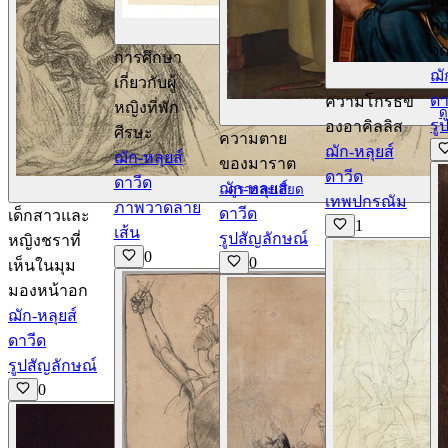
เบ
ถู
ดูรายละเอียด
จ
การศึกษา
ฌั
เกี่ยวกับผู้
ดา
ความโกรธข
หญิงที่พัก
ด
รู
องอาคิลลิส
ศีรษะ
ความตาย
ฌัก-หลุยส์
ฌัก-หลุยส์
ของมาราต
ดาวีด
ดาวีด
ฌัก-หลุยส์
ดูรายละเอียด
เทพปกรณัม
ภาพวาดลาย
ดาวีด
เด็กสาวและ
1
เส้น
รูปสัญลักษณ์
หญิงชราที่
0
0
เห็นในมุม
มองหน้าอก
ฌัก-หลุยส์
ดาวีด
รูปสัญลักษณ์
0