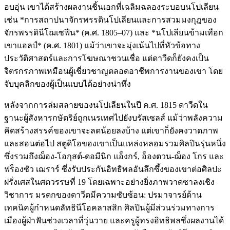
อบอุ่น เขาได้สร้างผลงานชิ้นเอกที่เฉลิมฉลองระบอบนโปเลียน
เช่น *การสถาปนาจักรพรรดินโปเลียนและการสวมมงกุฎของ
จักรพรรดินีโฌเซฟีน* (ค.ศ. 1805–07) และ *นโปเลียนข้ามเทือก
เขาแอลป์* (ค.ศ. 1801) แม้ว่าเขาจะมุ่งเน้นไปที่หัวข้อทาง
ประวัติศาสตร์และการโฆษณาชวนเชื่อ แต่ดาวีดก็ยังคงเป็น
จิตรกรภาพเหมือนผู้เชี่ยวชาญตลอดอาชีพการงานของเขา โดย
จับบุคลิกของผู้เป็นแบบได้อย่างน่าทึ่ง
หลังจากการล่มสลายของนโปเลียนในปี ค.ศ. 1815 ดาวีดใน
ฐานะผู้สังหารกษัตริย์ถูกเนรเทศไปยังบรัสเซลส์ แม้ว่าพลังความ
คิดสร้างสรรค์ของเขาจะลดน้อยลงบ้าง แต่เขาก็ยังคงวาดภาพ
และสอนต่อไป สตูดิโอของเขาเป็นแหล่งหลอมรวมศิลปินรุ่นหนึ่ง
ซึ่งรวมถึงฌ็อง-โอกุสต์-ดอมีนิก แอ็งกร์, อ็องตวน-ฌ็อง โกร และ
ฟร็องซัว เฌราร์ ซึ่งรับประกันอิทธิพลอันลึกซึ้งของเขาต่อศิลปะ
ฝรั่งเศสในศตวรรษที่ 19 โดยเฉพาะอย่างยิ่งภาพวาดซาลงเชิง
วิชาการ มรดกของดาวีดมีความซับซ้อน: ปรมาจารย์ด้าน
เทคนิคผู้กำหนดลัทธินีโอคลาสสิก ศิลปินผู้มีส่วนร่วมทางการ
เมืองผู้ฝ่าฟันช่วงเวลาที่วุ่นวาย และครูผู้ทรงอิทธิพลซึ่งผลงานได้