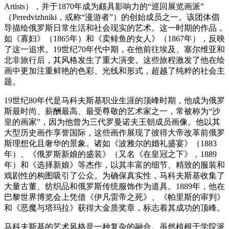
Artists），并于1870年成为颇具影响力的“巡回展览画派”
（Peredvizhniki，或称“漫游者”）的创始成员之一。该团体倡
导描绘俄罗斯日常生活和社会现实的艺术。这一时期的作品，
如《寡妇》（1865年）和《卖鲱鱼的女人》（1867年），反映
了这一追求。19世纪70年代中期，在他前往埃及、塞尔维亚和
北非旅行后，其风格发生了重大演变。这些旅程激发了他在绘
画中更加注重鲜艳的色彩、光线和形式，超越了纯粹的社会主
题。
19世纪80年代是马科夫斯基职业生涯的顶峰时期，他成为俄罗
斯最时尚、薪酬最高、最受尊敬的艺术家之一，常被称为“沙
皇的画家”，因为他曾为三代罗曼诺夫王朝成员画像。他以其
大型历史画作享誉国际，这些画作展现了彼得大帝改革前俄罗
斯理想化且奢华的景象。诸如《波雅尔的婚礼盛宴》（1883
年）、《俄罗斯新娘的盛装》（又名《在皇冠之下》，1889
年）和《选择新娘》等杰作，以其丰富的细节、精致的服装和
戏剧性的构图吸引了公众。为确保真实性，马科夫斯基收集了
大量古董、纺织品和俄罗斯传统服饰作为道具。1889年，他在
巴黎世界博览会上凭借《伊凡雷帝之死》、《帕里斯的审判》
和《恶魔与塔玛拉》获得大金质奖章，标志着其成功的顶峰。
马科夫斯基的艺术风格是一种复杂的融合。虽然植根于学院派