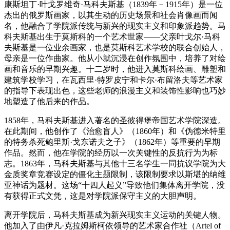
康斯坦丁·叶戈罗维奇·马科夫斯基（1839年－1915年）是一位
杰出的俄罗斯画家，以其生动的历史场景和社会肖像画而闻
名，他融合了学院派传统与新兴的现实主义和印象派趋势。马
科夫斯基出生于莫斯科的一个艺术世家——父亲叶戈尔·马科
夫斯基是一位业余画家，也是莫斯科艺术学校的联合创始人，
母亲是一位作曲家。他从小就沉浸在创作氛围中，培养了对绘
画和音乐的早期兴趣。十二岁时，他进入莫斯科绘画、雕塑和
建筑学校学习，在瓦西里·特罗皮宁和卡尔·布留洛夫等艺术家
的指导下表现出色，这些老师的浪漫主义和装饰性影响也巧妙
地塑造了他后来的作品。
1858年，马科夫斯基进入著名的圣彼得堡帝国艺术学院深造。
在此期间，他创作了《治愈盲人》（1860年）和《伪德米特里
的特务杀死鲍里斯·戈东诺夫之子》（1862年）等重要的早期
作品。然而，他在学院的经历以一次关键性的反抗行为为标
志。1863年，马科夫斯基与其他十三名学生一同抗议学院为大
金质奖章竞赛设定的僵化主题限制，该限制要求以斯堪的纳维
亚神话为题材。这场“十四人起义”导致他们集体离开学院，没
有获得正式文凭，这是对学院派保守主义的大胆声明。
离开学院后，马科夫斯基成为新兴现实主义运动的关键人物。
他加入了由伊凡·克拉姆斯柯依领导的艺术家合作社（Artel of