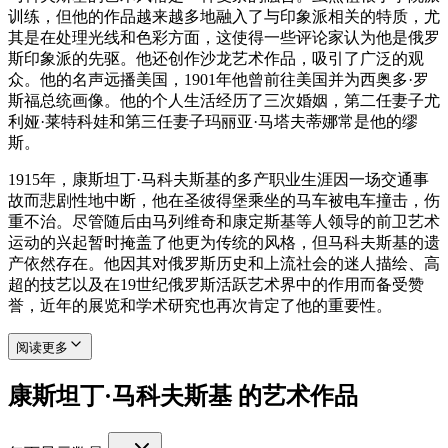
训练，但他的作品越来越多地融入了与印象派相关的特质，尤
其是在处理光线和色彩方面，这使得一些评论家认为他是俄罗
斯印象派的先驱。他还创作沙龙艺术作品，吸引了广泛的观
众。他的名声远播美国，1901年他曾前往美国并为西奥多·罗
斯福总统画像。他的个人生活经历了三次婚姻，第二任妻子尤
利娅·莱特科娃和第三任妻子玛丽亚·马塔夫蒂娜常是他的缪
斯。
1915年，康斯坦丁·马科夫斯基的多产职业生涯因一场交通事
故而悲剧性地中断，他在圣彼得堡乘坐的马车被电车撞击，伤
重不治。尽管随后由马列维奇和康定斯基等人领导的前卫艺术
运动的兴起暂时掩盖了他更为传统的风格，但马科夫斯基的遗
产依然存在。他因其对俄罗斯历史和上流社会的迷人描绘、高
超的技艺以及在19世纪俄罗斯活跃艺术界中的作用而备受赞
誉，近年的展览和学术研究也再次肯定了他的重要性。
阅读更多
康斯坦丁·马科夫斯基 的艺术作品