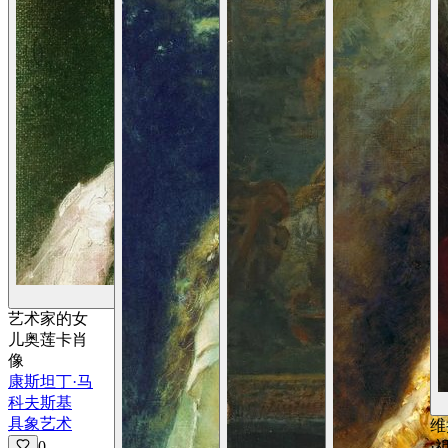
查看详情
艺术家的女
儿奥莲卡肖
像
康斯坦丁·马
科夫斯基
具象艺术
维
0
·