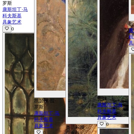
罗斯
康斯坦丁·马
科夫斯基
具象艺术
凯
0
康
科
具
查看详情
贵妇
凯瑟琳·拉·
康斯坦丁·马
罗斯
科夫斯基
康斯坦丁·马
具象艺术
科夫斯基
0
具象艺术
奥菲莉娅
0
（水妖）