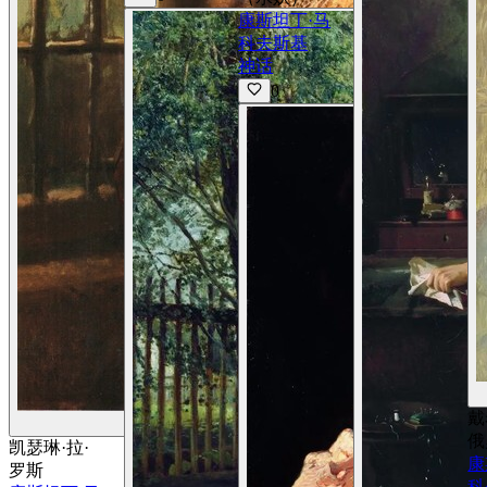
康斯坦丁·马
科夫斯基
神话
0
戴
查看详情
俄
凯瑟琳·拉·
康
罗斯
科