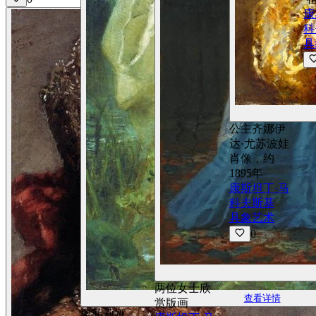
康
科
具
公主齐娜伊
达·尤苏波娃
肖像，约
1895年
康斯坦丁·马
科夫斯基
具象艺术
0
两位女士欣
查看详情
赏版画
奥菲莉娅