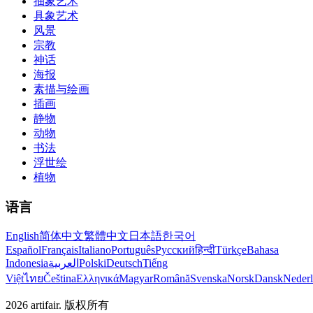
抽象艺术
具象艺术
风景
宗教
神话
海报
素描与绘画
插画
静物
动物
书法
浮世绘
植物
语言
English
简体中文
繁體中文
日本語
한국어
Español
Français
Italiano
Português
Русский
हिन्दी
Türkçe
Bahasa
Indonesia
العربية
Polski
Deutsch
Tiếng
Việt
ไทย
Čeština
Ελληνικά
Magyar
Română
Svenska
Norsk
Dansk
Neder
2026
artifair.
版权所有