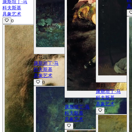
康斯坦丁·马
具
科夫斯基
具象艺术
0
查看详情
在花园里
康斯坦丁·马
科夫斯基
具象艺术
0
寡妇
康斯坦丁·马
科夫斯基
家庭肖像
具象艺术
康斯坦丁·马
0
科夫斯基
具象艺术
0