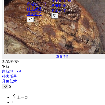
康斯坦丁·马
康斯坦丁·马
科夫斯基
科夫斯基
具象艺术
具象艺术
0
1
查看详情
凯瑟琳·拉·
罗斯
康斯坦丁·马
科夫斯基
具象艺术
0
上一页
1