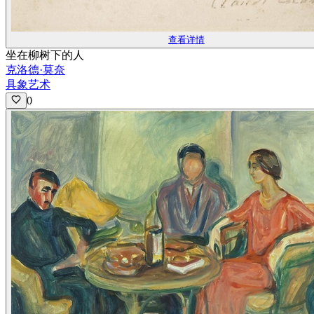
查看详情
坐在柳树下的人
克洛德·莫奈
具象艺术
0