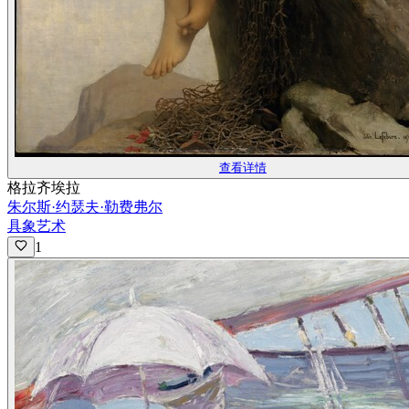
查看详情
格拉齐埃拉
朱尔斯·约瑟夫·勒费弗尔
具象艺术
1