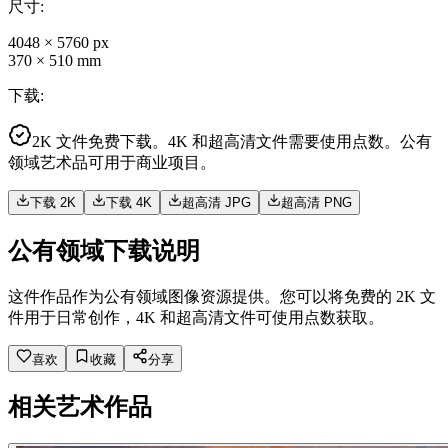
尺寸
:
4048
×
5760
px
370
×
510
mm
下载
:
2K 文件免费下载。4K 和超高清文件需要使用点数。公有
领域艺术品可用于商业项目。
下载 2K
下载 4K
超高清 JPG
超高清 PNG
公有领域下载说明
这件作品作为公有领域图像资源提供。您可以将免费的 2K 文
件用于日常创作，4K 和超高清文件可使用点数获取。
喜欢
收藏
分享
相关艺术作品