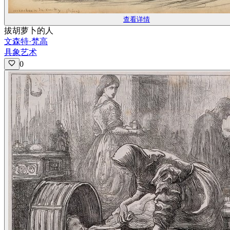
查看详情
拔胡萝卜的人
文森特·梵高
具象艺术
0