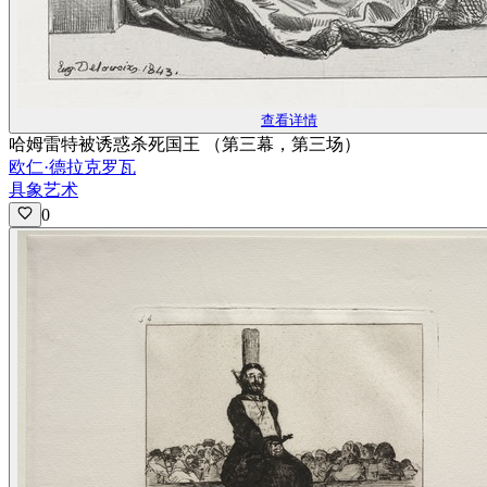
查看详情
哈姆雷特被诱惑杀死国王 （第三幕，第三场）
欧仁·德拉克罗瓦
具象艺术
0