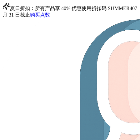
夏日折扣：所有产品享 40% 优惠
使用折扣码
SUMMER40
7
月 31 日截止
购买点数