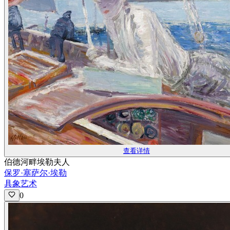
查看详情
伯德河畔埃勒夫人
保罗·塞萨尔·埃勒
具象艺术
0