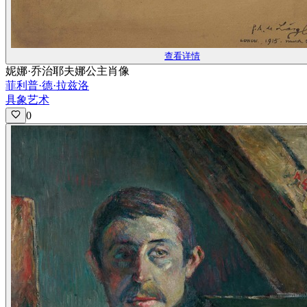
查看详情
妮娜·乔治耶夫娜公主肖像
菲利普·德·拉兹洛
具象艺术
0