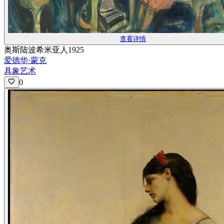
查看详情
奥斯陆波希米亚人1925
爱德华·蒙克
具象艺术
0