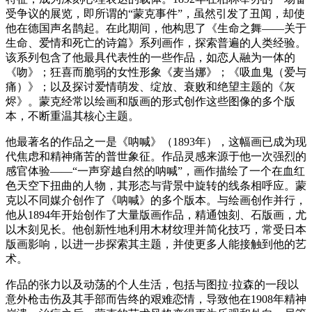
受争议的展览，即所谓的“蒙克事件”，虽然引发了丑闻，却使
他在德国声名鹊起。在此期间，他构思了《生命之舞——关于
生命、爱情和死亡的诗篇》系列画作，探索普遍的人类经验。
该系列包含了他最具代表性的一些作品，如恋人融为一体的
《吻》；狂喜而脆弱的女性形象《麦当娜》；《吸血鬼（爱与
痛）》；以及探讨爱情萌发、绽放、衰败和绝望主题的《灰
烬》。蒙克经常以绘画和版画的形式创作这些图像的多个版
本，不断重温其核心主题。
他最著名的作品之一是《呐喊》（1893年），这幅画已成为现
代焦虑和精神痛苦的普世象征。作品灵感来源于他一次强烈的
感官体验——“一声穿越自然的呐喊”，画作描绘了一个在血红
色天空下扭曲的人物，其形态与背景中旋转的线条相呼应。蒙
克以不同媒介创作了《呐喊》的多个版本。与绘画创作并行，
他从1894年开始创作了大量版画作品，精通蚀刻、石版画，尤
以木刻见长。他创新性地利用木材纹理并简化技巧，常受日本
版画影响，以进一步探索其主题，并使更多人能接触到他的艺
术。
作品的张力以及动荡的个人生活，包括与图拉·拉森的一段以
意外枪击伤及其手部而告终的艰难恋情，导致他在1908年精神