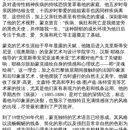
及对遗传性精神疾病的持续恐惧笼罩着他的家庭。他五岁时母
亲因肺结核去世，十四岁时挚爱的姐姐索菲也因同样疾病离
世。这些经历，加上父亲狂热甚至有些病态的虔诚，深刻影响
了他的艺术视野。蒙克曾言：“疾病、疯狂和死亡是我摇篮旁
的黑色天使，并伴随我一生。”这种阴郁的成长环境为他日后
专注于焦虑、爱、失落和死亡等主题奠定了基础。
蒙克的艺术生涯始于早年显露的天赋，他随后进入克里斯蒂安
尼亚（现奥斯陆）的皇家艺术与设计学院学习。汉斯·耶格尔
领导的“克里斯蒂安尼亚波希米亚”艺术圈对他产生了关键影
响，耶格尔鼓励蒙克描绘自身的情感和心理状态——即“灵魂
绘画”。这一理念，加之在巴黎旅居期间接触到的法国印象派
和后印象派艺术，使他摆脱了当时盛行的自然主义美学。他吸
收了保罗·高更、文森特·梵高和亨利·德·图卢兹-洛特雷克等艺
术家的技法，尤其是他们富有表现力的色彩和线条运用。他的
早期杰作《病孩》（1885-1886）是对亡姐的深情纪念，标志
着他与印象派的决裂，也预示了他独特且充满情感张力的风格
的出现，尽管最初遭到了严厉批评。
到了19世纪90年代初，蒙克独特的艺术语言已经形成。其风格
以流畅蜿蜒的线条、简化的形式以及强烈且常非自然的色彩为
特征，成为深刻心理表达的载体。1892年在柏林举办的一场备