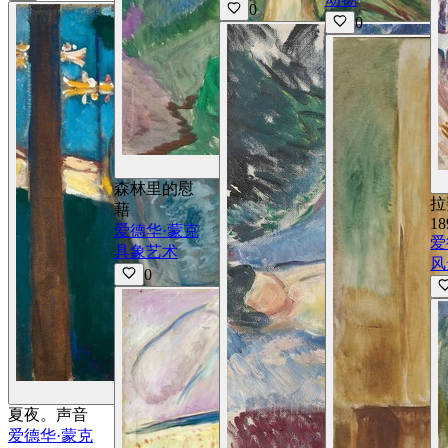
0
0
查看详情
森林里的慰
拉
藉
18
爱德华·蒙克
爱
具象艺术
风
0
查看详情
夏夜。声音
爱德华·蒙克