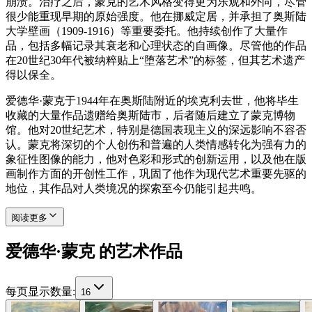
崩溃。治疗之后，蒙克的艺术风格变得更为乐观和外向，尽管
很少能重现早期的原始强度。他在挪威定居，并承担了奥斯陆
大学壁画（1909-1916）等重要委托。他持续创作了大量作
品，包括多幅记录其衰老和心理状态的自画像。尽管他的作品
在20世纪30年代被纳粹贴上“堕落艺术”的标签，但其艺术遗产
得以保全。
爱德华·蒙克于1944年在奥斯陆附近的埃克利去世，他将毕生
收藏的大量作品遗赠给奥斯陆市，后者随后建立了蒙克博物
馆。他对20世纪艺术，特别是德国表现主义的深远影响不容否
认。蒙克将深切的个人创伤和普遍的人类情感转化为强有力的
象征性图像的能力，他对色彩和形式的创新运用，以及他在版
画制作方面的开创性工作，巩固了他作为现代艺术重要先驱的
地位，其作品对人类境况的探索至今仍能引起共鸣。
阅读更多
爱德华·蒙克 的艺术作品
每页显示数量
:
16