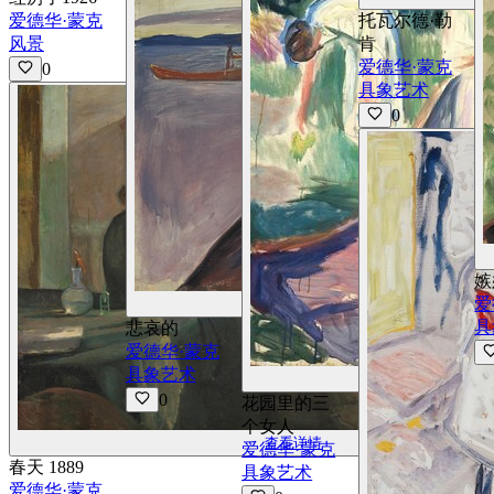
爱德华·蒙克
托瓦尔德·勒
风景
肯
爱德华·蒙克
0
具象艺术
0
嫉
爱
查看详情
具
悲哀的
爱德华·蒙克
具象艺术
0
花园里的三
个女人
查看详情
爱德华·蒙克
春天 1889
具象艺术
爱德华·蒙克