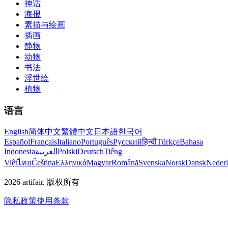
神话
海报
素描与绘画
插画
静物
动物
书法
浮世绘
植物
语言
English
简体中文
繁體中文
日本語
한국어
Español
Français
Italiano
Português
Русский
हिन्दी
Türkçe
Bahasa
Indonesia
العربية
Polski
Deutsch
Tiếng
Việt
ไทย
Čeština
Ελληνικά
Magyar
Română
Svenska
Norsk
Dansk
Neder
2026
artifair.
版权所有
隐私政策
使用条款