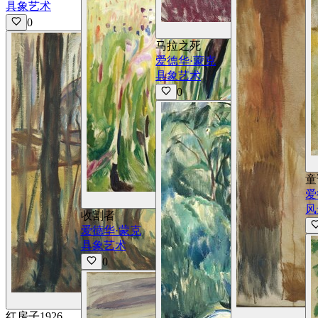
具象艺术
0
马拉之死
爱德华·蒙克
具象艺术
0
童
爱
查看详情
风
收割者
爱德华·蒙克
具象艺术
0
查看详情
红房子1926