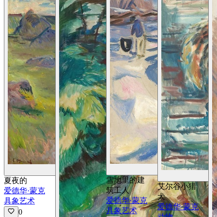
查看详情
雪地里的建
夏夜的
艾尔谷小猎
筑工人
爱德华·蒙克
犬
爱德华·蒙克
具象艺术
爱德华·蒙克
具象艺术
0
动物