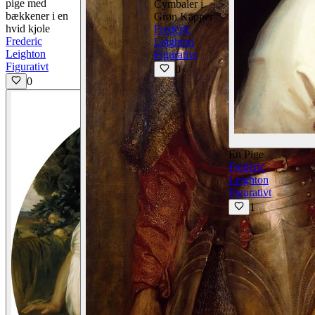
pige med
Cymbaler i
bækkener i en
Grøn Kapper
hvid kjole
Frederic
Frederic
Leighton
Leighton
Figurativt
Figurativt
0
0
En Pige
Frederic
Leighton
Figurativt
1