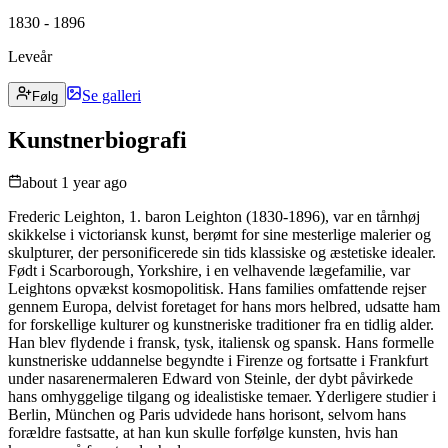
1830 - 1896
Leveår
Se galleri
Følg
Kunstnerbiografi
about 1 year ago
Frederic Leighton, 1. baron Leighton (1830-1896), var en tårnhøj
skikkelse i victoriansk kunst, berømt for sine mesterlige malerier og
skulpturer, der personificerede sin tids klassiske og æstetiske idealer.
Født i Scarborough, Yorkshire, i en velhavende lægefamilie, var
Leightons opvækst kosmopolitisk. Hans families omfattende rejser
gennem Europa, delvist foretaget for hans mors helbred, udsatte ham
for forskellige kulturer og kunstneriske traditioner fra en tidlig alder.
Han blev flydende i fransk, tysk, italiensk og spansk. Hans formelle
kunstneriske uddannelse begyndte i Firenze og fortsatte i Frankfurt
under nasarenermaleren Edward von Steinle, der dybt påvirkede
hans omhyggelige tilgang og idealistiske temaer. Yderligere studier i
Berlin, München og Paris udvidede hans horisont, selvom hans
forældre fastsatte, at han kun skulle forfølge kunsten, hvis han