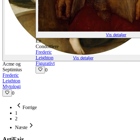
Vis detaljer
En
Condottiere
Frederic
Leighton
Vis detaljer
Figurativt
Acme og
Septimius
0
Frederic
Leighton
Mytologi
0
Forrige
1
2
Næste
ArtiFair