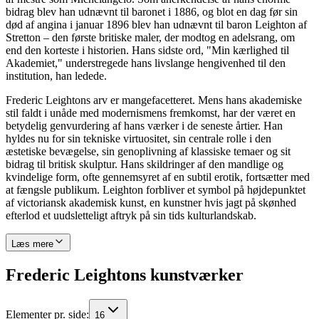
bidrag blev han udnævnt til baronet i 1886, og blot en dag før sin
død af angina i januar 1896 blev han udnævnt til baron Leighton af
Stretton – den første britiske maler, der modtog en adelsrang, om
end den korteste i historien. Hans sidste ord, "Min kærlighed til
Akademiet," understregede hans livslange hengivenhed til den
institution, han ledede.
Frederic Leightons arv er mangefacetteret. Mens hans akademiske
stil faldt i unåde med modernismens fremkomst, har der været en
betydelig genvurdering af hans værker i de seneste årtier. Han
hyldes nu for sin tekniske virtuositet, sin centrale rolle i den
æstetiske bevægelse, sin genoplivning af klassiske temaer og sit
bidrag til britisk skulptur. Hans skildringer af den mandlige og
kvindelige form, ofte gennemsyret af en subtil erotik, fortsætter med
at fængsle publikum. Leighton forbliver et symbol på højdepunktet
af victoriansk akademisk kunst, en kunstner hvis jagt på skønhed
efterlod et uudsletteligt aftryk på sin tids kulturlandskab.
Læs mere
Frederic Leightons kunstværker
Elementer pr. side
:
16