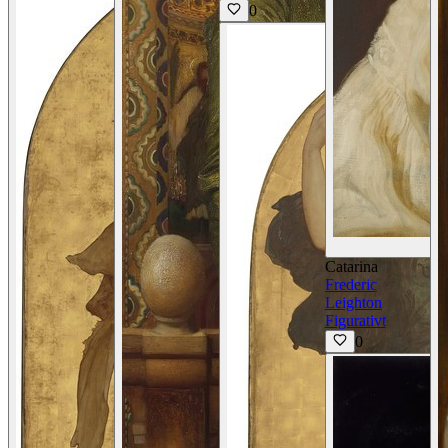
0
Catarina
Frederic
Leighton
Figurativt
0