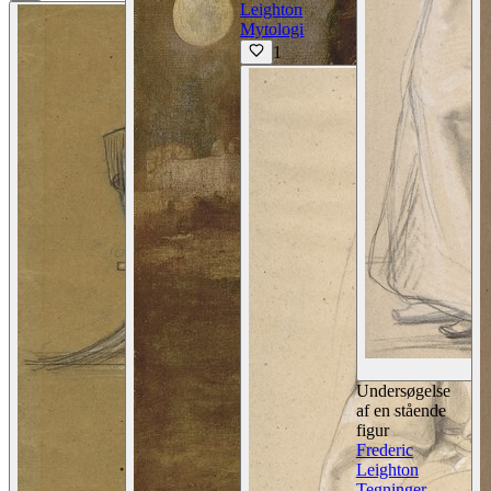
Leighton
Mytologi
1
Undersøgelse
af en stående
figur
Frederic
Leighton
Tegninger