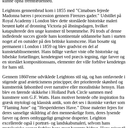
kunne opnå fremtrædenhed.
Leightons gennembrud kom i 1855 med "Cimabues fejrede
Madonna bæres i procession gennem Firenzes gader." Udstillet på
Royal Academy i London blev dette storslåede historiske maleri
berømt købt af dronning Victoria på åbningsdagen, hvilket
katapulterede den unge kunstner til berømmelse. På trods af denne
indledende succes gjorde hans kontinentale uddannelse ham i starten
noget af en outsider på den britiske kunstscene. Han bosatte sig
permanent i London i 1859 og blev gradvist en del af
kunstetablissementet. Hans tidlige værker viste ofte historiske og
bibelske fortællinger, kendetegnet ved præcis tegning, rige farver og
en storslået kompositionssans, elementer der ville forblive kendetegn
for hans stil.
Gennem 1860'erne udviklede Leightons stil sig, og han omfavnede i
stigende grad æsteticismens principper, der prioriterede skønhed og
kunstnerisk følsomhed over narrative eller moralistiske hensyn. Han
blev en førende skikkelse i Holland Park Circle sammen med
kunstnere som G.F. Watts. Hans motiver hentede ofte inspiration fra
græsk mytologi og klassisk antik, som det ses i ikoniske værker som
"Flaming June" og "Hesperidernes Have." Disse malerier fejres for
deres sanselige skildring af den menneskelige form, deres lysende
farver og deres omhyggeligt gengivne draperier. Leighton
excellerede også i portræt- og landskabsmaleri, selvom hans