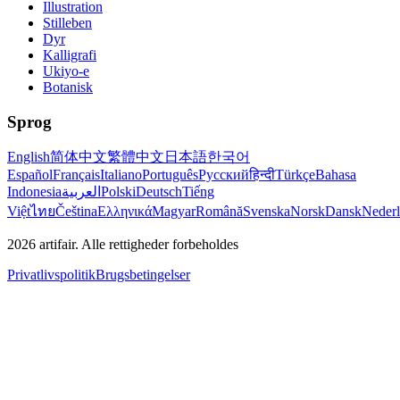
Illustration
Stilleben
Dyr
Kalligrafi
Ukiyo-e
Botanisk
Sprog
English
简体中文
繁體中文
日本語
한국어
Español
Français
Italiano
Português
Русский
हिन्दी
Türkçe
Bahasa
Indonesia
العربية
Polski
Deutsch
Tiếng
Việt
ไทย
Čeština
Ελληνικά
Magyar
Română
Svenska
Norsk
Dansk
Neder
2026
artifair.
Alle rettigheder forbeholdes
Privatlivspolitik
Brugsbetingelser