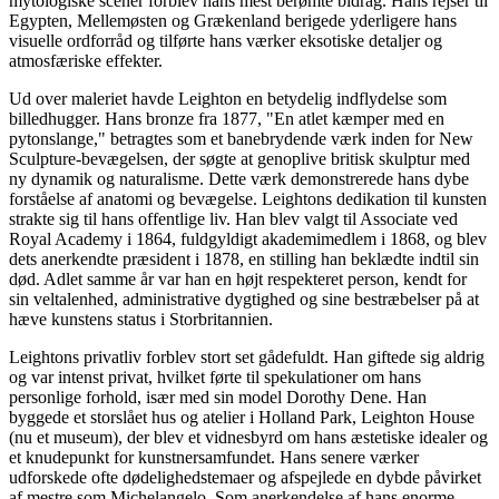
mytologiske scener forblev hans mest berømte bidrag. Hans rejser til
Egypten, Mellemøsten og Grækenland berigede yderligere hans
visuelle ordforråd og tilførte hans værker eksotiske detaljer og
atmosfæriske effekter.
Ud over maleriet havde Leighton en betydelig indflydelse som
billedhugger. Hans bronze fra 1877, "En atlet kæmper med en
pytonslange," betragtes som et banebrydende værk inden for New
Sculpture-bevægelsen, der søgte at genoplive britisk skulptur med
ny dynamik og naturalisme. Dette værk demonstrerede hans dybe
forståelse af anatomi og bevægelse. Leightons dedikation til kunsten
strakte sig til hans offentlige liv. Han blev valgt til Associate ved
Royal Academy i 1864, fuldgyldigt akademimedlem i 1868, og blev
dets anerkendte præsident i 1878, en stilling han beklædte indtil sin
død. Adlet samme år var han en højt respekteret person, kendt for
sin veltalenhed, administrative dygtighed og sine bestræbelser på at
hæve kunstens status i Storbritannien.
Leightons privatliv forblev stort set gådefuldt. Han giftede sig aldrig
og var intenst privat, hvilket førte til spekulationer om hans
personlige forhold, især med sin model Dorothy Dene. Han
byggede et storslået hus og atelier i Holland Park, Leighton House
(nu et museum), der blev et vidnesbyrd om hans æstetiske idealer og
et knudepunkt for kunstnersamfundet. Hans senere værker
udforskede ofte dødelighedstemaer og afspejlede en dybde påvirket
af mestre som Michelangelo. Som anerkendelse af hans enorme