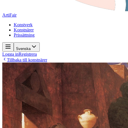
ArtiFair
Konstverk
Konstnärer
Prissättning
Svenska
Logga in
Registrera
Tillbaka till konstnärer