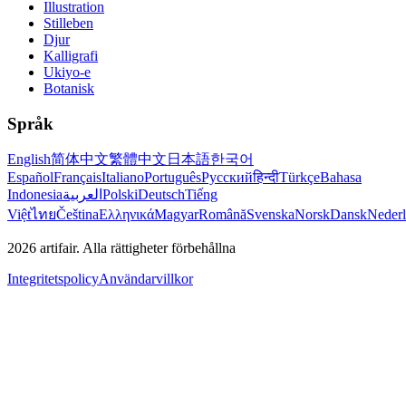
Illustration
Stilleben
Djur
Kalligrafi
Ukiyo-e
Botanisk
Språk
English
简体中文
繁體中文
日本語
한국어
Español
Français
Italiano
Português
Русский
हिन्दी
Türkçe
Bahasa
Indonesia
العربية
Polski
Deutsch
Tiếng
Việt
ไทย
Čeština
Ελληνικά
Magyar
Română
Svenska
Norsk
Dansk
Neder
2026
artifair.
Alla rättigheter förbehållna
Integritetspolicy
Användarvillkor