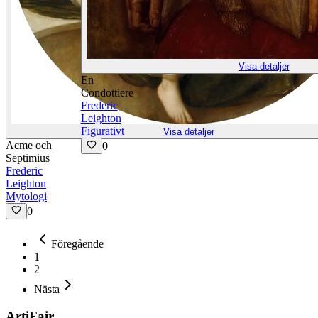
Visa detaljer
En
Condottiere
Frederic
Leighton
Figurativt
Visa detaljer
Acme och
0
Septimius
Frederic
Leighton
Mytologi
0
Föregående
1
2
Nästa
ArtiFair