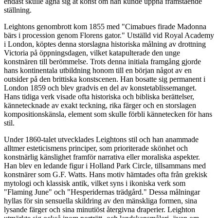
endast skulle ägna sig åt konst om han kunde uppnå framstående
ställning.
Leightons genombrott kom 1855 med "Cimabues firade Madonna
bärs i procession genom Florens gator." Utställd vid Royal Academy
i London, köptes denna storslagna historiska målning av drottning
Victoria på öppningsdagen, vilket katapulterade den unge
konstnären till berömmelse. Trots denna initiala framgång gjorde
hans kontinentala utbildning honom till en början något av en
outsider på den brittiska konstscenen. Han bosatte sig permanent i
London 1859 och blev gradvis en del av konstetablissemanget.
Hans tidiga verk visade ofta historiska och bibliska berättelser,
kännetecknade av exakt teckning, rika färger och en storslagen
kompositionskänsla, element som skulle förbli kännetecken för hans
stil.
Under 1860-talet utvecklades Leightons stil och han anammade
alltmer esteticismens principer, som prioriterade skönhet och
konstnärlig känslighet framför narrativa eller moraliska aspekter.
Han blev en ledande figur i Holland Park Circle, tillsammans med
konstnärer som G.F. Watts. Hans motiv hämtades ofta från grekisk
mytologi och klassisk antik, vilket syns i ikoniska verk som
"Flaming June" och "Hesperidernas trädgård." Dessa målningar
hyllas för sin sensuella skildring av den mänskliga formen, sina
lysande färger och sina minutiöst återgivna draperier. Leighton