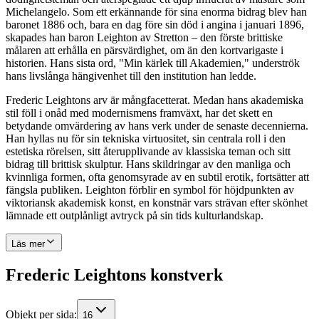
Michelangelo. Som ett erkännande för sina enorma bidrag blev han
baronet 1886 och, bara en dag före sin död i angina i januari 1896,
skapades han baron Leighton av Stretton – den förste brittiske
målaren att erhålla en pärsvärdighet, om än den kortvarigaste i
historien. Hans sista ord, "Min kärlek till Akademien," underströk
hans livslånga hängivenhet till den institution han ledde.
Frederic Leightons arv är mångfacetterat. Medan hans akademiska
stil föll i onåd med modernismens framväxt, har det skett en
betydande omvärdering av hans verk under de senaste decennierna.
Han hyllas nu för sin tekniska virtuositet, sin centrala roll i den
estetiska rörelsen, sitt återupplivande av klassiska teman och sitt
bidrag till brittisk skulptur. Hans skildringar av den manliga och
kvinnliga formen, ofta genomsyrade av en subtil erotik, fortsätter att
fängsla publiken. Leighton förblir en symbol för höjdpunkten av
viktoriansk akademisk konst, en konstnär vars strävan efter skönhet
lämnade ett outplånligt avtryck på sin tids kulturlandskap.
Läs mer
Frederic Leightons konstverk
Objekt per sida
:
16