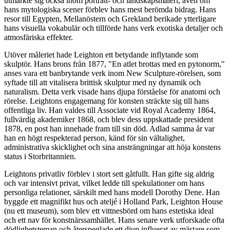
utmärkte sig också inom porträtt- och landskapsmåleri, även om
hans mytologiska scener förblev hans mest berömda bidrag. Hans
resor till Egypten, Mellanöstern och Grekland berikade ytterligare
hans visuella vokabulär och tillförde hans verk exotiska detaljer och
atmosfäriska effekter.
Utöver måleriet hade Leighton ett betydande inflytande som
skulptör. Hans brons från 1877, "En atlet brottas med en pytonorm,"
anses vara ett banbrytande verk inom New Sculpture-rörelsen, som
syftade till att vitalisera brittisk skulptur med ny dynamik och
naturalism. Detta verk visade hans djupa förståelse för anatomi och
rörelse. Leightons engagemang för konsten sträckte sig till hans
offentliga liv. Han valdes till Associate vid Royal Academy 1864,
fullvärdig akademiker 1868, och blev dess uppskattade president
1878, en post han innehade fram till sin död. Adlad samma år var
han en högt respekterad person, känd för sin vältalighet,
administrativa skicklighet och sina ansträngningar att höja konstens
status i Storbritannien.
Leightons privatliv förblev i stort sett gåtfullt. Han gifte sig aldrig
och var intensivt privat, vilket ledde till spekulationer om hans
personliga relationer, särskilt med hans modell Dorothy Dene. Han
byggde ett magnifikt hus och ateljé i Holland Park, Leighton House
(nu ett museum), som blev ett vittnesbörd om hans estetiska ideal
och ett nav för konstnärssamhället. Hans senare verk utforskade ofta
dödlighetsteman och återspeglade ett djup influerat av mästare som