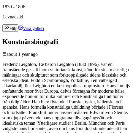
1830 - 1896
Levnadstid
Visa galleri
Följ
Konstnärsbiografi
about 1 year ago
Frederic Leighton, 1:e baron Leighton (1830-1896), var en
framstående gestalt inom viktoriansk konst, känd för sina mästerliga
målningar och skulpturer som förkroppsligade tidens klassiska och
estetiska ideal. Född i Scarborough, Yorkshire, i en välbärgad
läkarfamilj, fick Leighton en kosmopolitisk uppfostran. Hans familjs
omfattande resor över Europa, delvis företagna för moderns hälsa,
exponerade honom för olika kulturer och konstnärliga traditioner
från tidig ålder. Han blev flytande i franska, tyska, italienska och
spanska. Hans formella konstnärliga utbildning började i Florens
och fortsatte i Frankfurt under nasarenmålaren Edward von Steinle,
som djupt påverkade hans noggranna tillvägagångssätt och
idealistiska teman. Ytterligare studier i Berlin, München och Paris
vidgade hans horisonter, även om hans föräldrar stipulerade att han