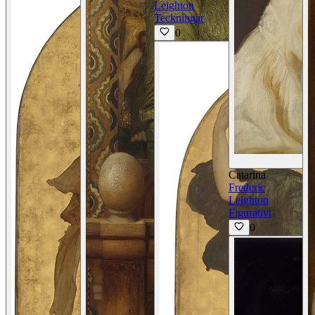
Leighton
Teckningar
0
Catarina
Frederic
Leighton
Figurativt
0