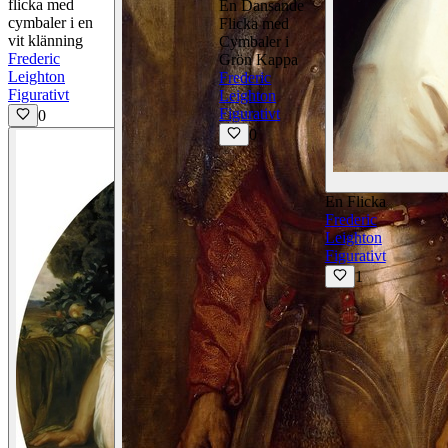
flicka med
En Dansande
cymbaler i en
Flicka med
vit klänning
Cymbaler i
Frederic
Grön Kappa
Leighton
Frederic
Figurativt
Leighton
Figurativt
0
0
En Flicka
Frederic
Leighton
Figurativt
1