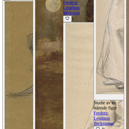
Frederic
Leighton
Mytologi
1
Studie av en
stående figur
Frederic
Leighton
Teckningar