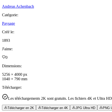
Andreas Achenbach
Catégorie
:
Paysage
Créé le
:
1893
J'aime
:
0
Dimensions
:
5256
×
4000
px
1040
×
790
mm
Télécharger
:
Les téléchargements 2K sont gratuits. Les fichiers 4K et Ultra HD
Télécharger en 2K
Télécharger en 4K
JPG Ultra HD
PNG U