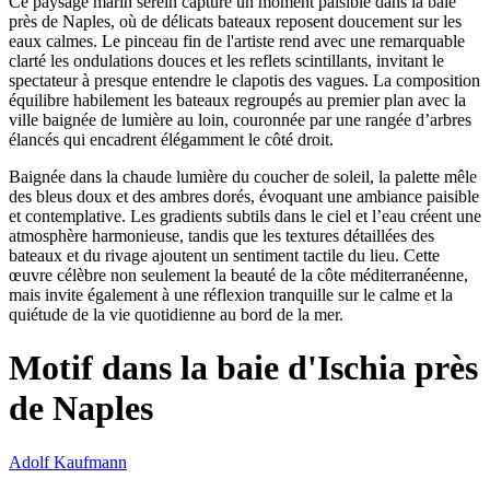
Ce paysage marin serein capture un moment paisible dans la baie
près de Naples, où de délicats bateaux reposent doucement sur les
eaux calmes. Le pinceau fin de l'artiste rend avec une remarquable
clarté les ondulations douces et les reflets scintillants, invitant le
spectateur à presque entendre le clapotis des vagues. La composition
équilibre habilement les bateaux regroupés au premier plan avec la
ville baignée de lumière au loin, couronnée par une rangée d’arbres
élancés qui encadrent élégamment le côté droit.
Baignée dans la chaude lumière du coucher de soleil, la palette mêle
des bleus doux et des ambres dorés, évoquant une ambiance paisible
et contemplative. Les gradients subtils dans le ciel et l’eau créent une
atmosphère harmonieuse, tandis que les textures détaillées des
bateaux et du rivage ajoutent un sentiment tactile du lieu. Cette
œuvre célèbre non seulement la beauté de la côte méditerranéenne,
mais invite également à une réflexion tranquille sur le calme et la
quiétude de la vie quotidienne au bord de la mer.
Motif dans la baie d'Ischia près
de Naples
Adolf Kaufmann