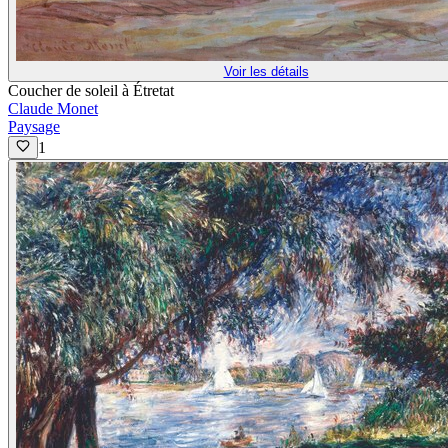
Voir les détails
Coucher de soleil à Étretat
Claude Monet
Paysage
1