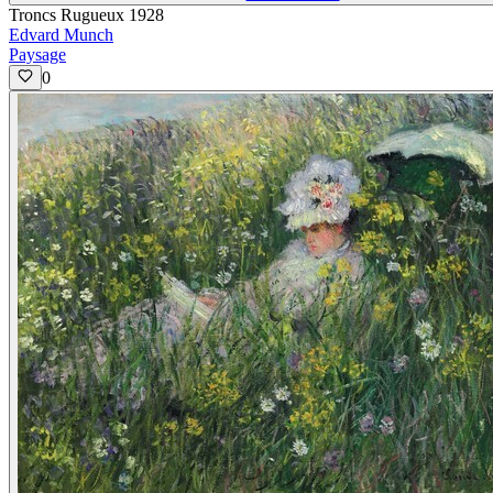
Troncs Rugueux 1928
Edvard Munch
Paysage
0