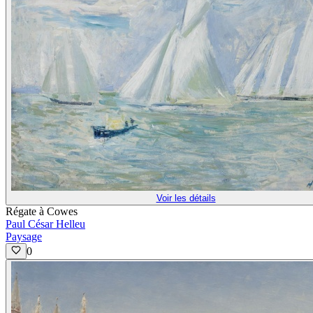
Voir les détails
Régate à Cowes
Paul César Helleu
Paysage
0