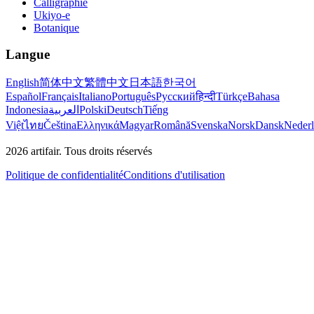
Calligraphie
Ukiyo-e
Botanique
Langue
English
简体中文
繁體中文
日本語
한국어
Español
Français
Italiano
Português
Русский
हिन्दी
Türkçe
Bahasa
Indonesia
العربية
Polski
Deutsch
Tiếng
Việt
ไทย
Čeština
Ελληνικά
Magyar
Română
Svenska
Norsk
Dansk
Neder
2026
artifair.
Tous droits réservés
Politique de confidentialité
Conditions d'utilisation