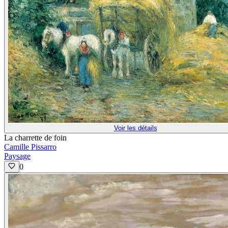
Voir les détails
La charrette de foin
Camille Pissarro
Paysage
0