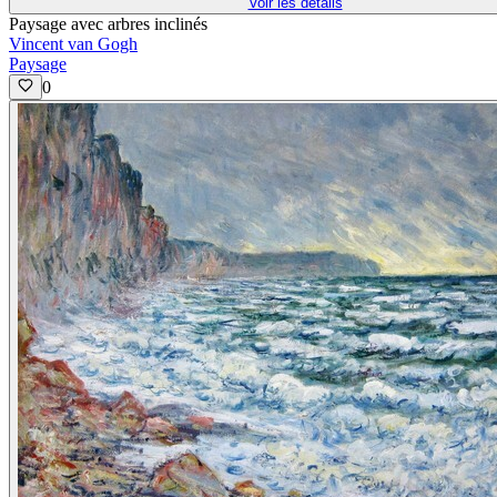
Voir les détails
Paysage avec arbres inclinés
Vincent van Gogh
Paysage
0