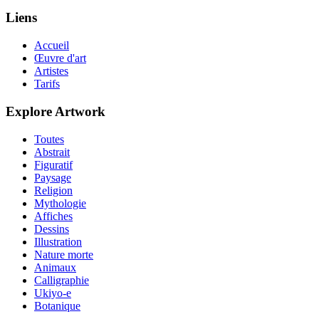
Liens
Accueil
Œuvre d'art
Artistes
Tarifs
Explore Artwork
Toutes
Abstrait
Figuratif
Paysage
Religion
Mythologie
Affiches
Dessins
Illustration
Nature morte
Animaux
Calligraphie
Ukiyo-e
Botanique