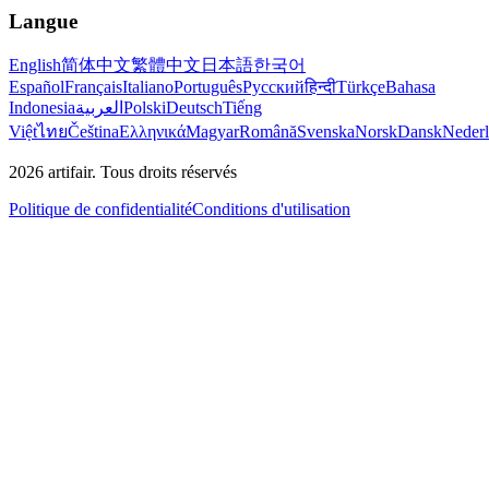
Langue
English
简体中文
繁體中文
日本語
한국어
Español
Français
Italiano
Português
Русский
हिन्दी
Türkçe
Bahasa
Indonesia
العربية
Polski
Deutsch
Tiếng
Việt
ไทย
Čeština
Ελληνικά
Magyar
Română
Svenska
Norsk
Dansk
Neder
2026
artifair.
Tous droits réservés
Politique de confidentialité
Conditions d'utilisation