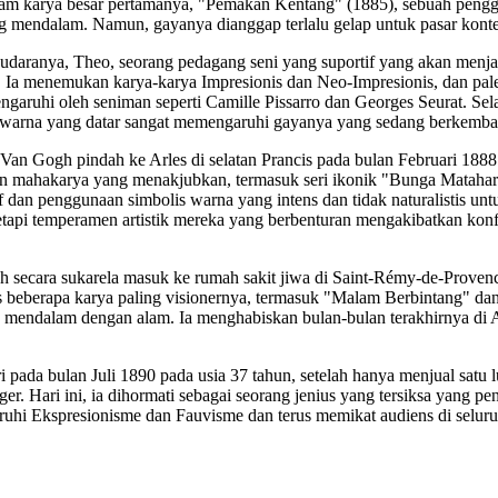
alam karya besar pertamanya, "Pemakan Kentang" (1885), sebuah pengg
 mendalam. Namun, gayanya dianggap terlalu gelap untuk pasar konte
saudaranya, Theo, seorang pedagang seni yang suportif yang akan men
. Ia menemukan karya-karya Impresionis dan Neo-Impresionis, dan pal
ngaruhi oleh seniman seperti Camille Pissarro dan Georges Seurat. Se
a warna yang datar sangat memengaruhi gayanya yang sedang berkemba
Van Gogh pindah ke Arles di selatan Prancis pada bulan Februari 1888.
ian mahakarya yang menakjubkan, termasuk seri ikonik "Bunga Matah
f dan penggunaan simbolis warna yang intens dan tidak naturalistis 
api temperamen artistik mereka yang berbenturan mengakibatkan konfr
gh secara sukarela masuk ke rumah sakit jiwa di Saint-Rémy-de-Proven
ukis beberapa karya paling visionernya, termasuk "Malam Berbintang" d
 mendalam dengan alam. Ia menghabiskan bulan-bulan terakhirnya di A
pada bulan Juli 1890 pada usia 37 tahun, setelah hanya menjual satu
r. Hari ini, ia dihormati sebagai seorang jenius yang tersiksa yang 
i Ekspresionisme dan Fauvisme dan terus memikat audiens di seluruh 