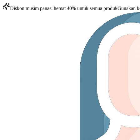
Diskon musim panas: hemat 40% untuk semua produk
Gunakan k