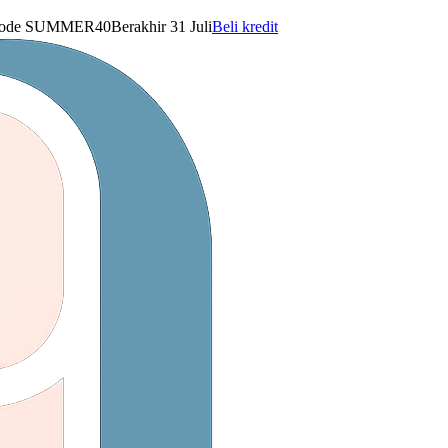
ode
SUMMER40
Berakhir 31 Juli
Beli kredit