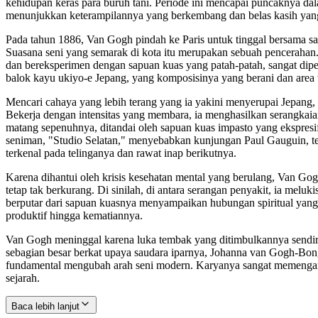
kehidupan keras para buruh tani. Periode ini mencapai puncaknya d
menunjukkan keterampilannya yang berkembang dan belas kasih yang
Pada tahun 1886, Van Gogh pindah ke Paris untuk tinggal bersama 
Suasana seni yang semarak di kota itu merupakan sebuah pencerahan
dan bereksperimen dengan sapuan kuas yang patah-patah, sangat dipe
balok kayu ukiyo-e Jepang, yang komposisinya yang berani dan are
Mencari cahaya yang lebih terang yang ia yakini menyerupai Jepang, 
Bekerja dengan intensitas yang membara, ia menghasilkan serangka
matang sepenuhnya, ditandai oleh sapuan kuas impasto yang ekspresi
seniman, "Studio Selatan," menyebabkan kunjungan Paul Gauguin, tet
terkenal pada telinganya dan rawat inap berikutnya.
Karena dihantui oleh krisis kesehatan mental yang berulang, Van Go
tetap tak berkurang. Di sinilah, di antara serangan penyakit, ia mel
berputar dari sapuan kuasnya menyampaikan hubungan spiritual yang
produktif hingga kematiannya.
Van Gogh meninggal karena luka tembak yang ditimbulkannya sendiri 
sebagian besar berkat upaya saudara iparnya, Johanna van Gogh-Bonge
fundamental mengubah arah seni modern. Karyanya sangat memengaruh
sejarah.
Baca lebih lanjut