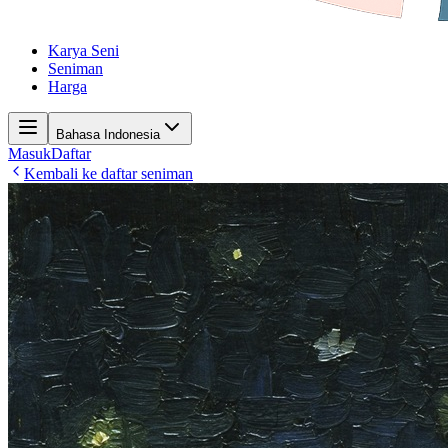
Karya Seni
Seniman
Harga
Bahasa Indonesia
Masuk
Daftar
Kembali ke daftar seniman