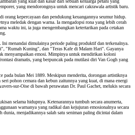
ambaran yang kuat dan kasar dari sebuah keluarga petani yang
mporer, yang mendorongnya untuk mencari cakrawala artistik baru.
jadi orang kepercayaan dan pendukung keuangannya seumur hidup.
etnya meledak dengan warna. Ia mengadopsi rona yang lebih cerah
lama waktu ini, ia juga mengembangkan ketertarikan pada cetakan
ng.
 Ini menandai dimulainya periode paling produktif dan terkenalnya.
ari", "Rumah Kuning", dan "Teras Kafe di Malam Hari". Gayanya
untuk menyampaikan emosi. Mimpinya untuk mendirikan koloni
ontasi dramatis, yang berpuncak pada mutilasi diri Van Gogh yang
ce pada bulan Mei 1889. Meskipun menderita, dorongan artistiknya
an seri pohon cemara dan kebun zaitunnya yang kuat, di mana energi
uvers-sur-Oise di bawah perawatan Dr. Paul Gachet, melukis secara
 lukisan selama hidupnya. Ketenarannya tumbuh secara anumerta,
penggunaan warnanya yang radikal dan kejujuran emosionalnya secara
dunia, menjadikannya salah satu seniman paling dicintai dalam