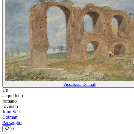
Visualizza Dettagli
Un
acquedotto
romano
rovinato
John Sell
Cotman
Paesaggio
0