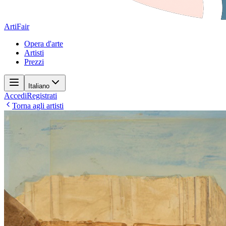
ArtiFair
Opera d'arte
Artisti
Prezzi
Italiano
Accedi
Registrati
Torna agli artisti