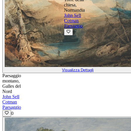
chiesa,
Normandia
John Sell
Cotman
Paesaggio
0
Visualizza Dettagli
Paesaggio
montano,
Galles del
Nord
John Sell
Cotman
Paesaggio
0