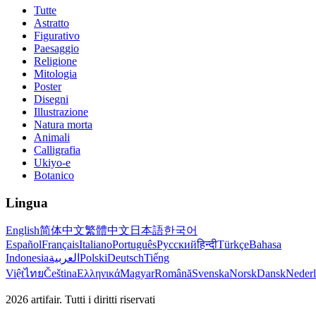
Tutte
Astratto
Figurativo
Paesaggio
Religione
Mitologia
Poster
Disegni
Illustrazione
Natura morta
Animali
Calligrafia
Ukiyo-e
Botanico
Lingua
English
简体中文
繁體中文
日本語
한국어
Español
Français
Italiano
Português
Русский
हिन्दी
Türkçe
Bahasa
Indonesia
العربية
Polski
Deutsch
Tiếng
Việt
ไทย
Čeština
Ελληνικά
Magyar
Română
Svenska
Norsk
Dansk
Neder
2026
artifair.
Tutti i diritti riservati