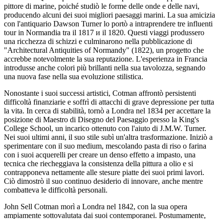
pittore di marine, poiché studiò le forme delle onde e delle navi,
producendo alcuni dei suoi migliori paesaggi marini. La sua amicizia
con l'antiquario Dawson Turner lo portò a intraprendere tre influenti
tour in Normandia tra il 1817 и il 1820. Questi viaggi produssero
una ricchezza di schizzi e culminarono nella pubblicazione di
"Architectural Antiquities of Normandy" (1822), un progetto che
accrebbe notevolmente la sua reputazione. L'esperienza in Francia
introdusse anche colori più brillanti nella sua tavolozza, segnando
una nuova fase nella sua evoluzione stilistica.
Nonostante i suoi successi artistici, Cotman affrontò persistenti
difficoltà finanziarie e soffrì di attacchi di grave depressione per tutta
la vita. In cerca di stabilità, tornò a Londra nel 1834 per accettare la
posizione di Maestro di Disegno del Paesaggio presso la King's
College School, un incarico ottenuto con l'aiuto di J.M.W. Turner.
Nei suoi ultimi anni, il suo stile subì un'altra trasformazione. Iniziò a
sperimentare con il suo medium, mescolando pasta di riso o farina
con i suoi acquerelli per creare un denso effetto a impasto, una
tecnica che riecheggiava la consistenza della pittura a olio e si
contrapponeva nettamente alle stesure piatte dei suoi primi lavori.
Ciò dimostrò il suo continuo desiderio di innovare, anche mentre
combatteva le difficoltà personali.
John Sell Cotman morì a Londra nel 1842, con la sua opera
ampiamente sottovalutata dai suoi contemporanei. Postumamente,