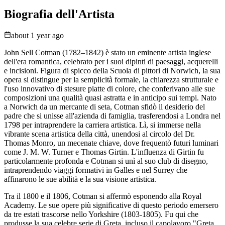
Biografia dell'Artista
about 1 year ago
John Sell Cotman (1782–1842) è stato un eminente artista inglese
dell'era romantica, celebrato per i suoi dipinti di paesaggi, acquerelli
e incisioni. Figura di spicco della Scuola di pittori di Norwich, la sua
opera si distingue per la semplicità formale, la chiarezza strutturale e
l'uso innovativo di stesure piatte di colore, che conferivano alle sue
composizioni una qualità quasi astratta e in anticipo sui tempi. Nato
a Norwich da un mercante di seta, Cotman sfidò il desiderio del
padre che si unisse all'azienda di famiglia, trasferendosi a Londra nel
1798 per intraprendere la carriera artistica. Lì, si immerse nella
vibrante scena artistica della città, unendosi al circolo del Dr.
Thomas Monro, un mecenate chiave, dove frequentò futuri luminari
come J. M. W. Turner e Thomas Girtin. L'influenza di Girtin fu
particolarmente profonda e Cotman si unì al suo club di disegno,
intraprendendo viaggi formativi in Galles e nel Surrey che
affinarono le sue abilità e la sua visione artistica.
Tra il 1800 e il 1806, Cotman si affermò esponendo alla Royal
Academy. Le sue opere più significative di questo periodo emersero
da tre estati trascorse nello Yorkshire (1803-1805). Fu qui che
produsse la sua celebre serie di Greta, incluso il capolavoro "Greta