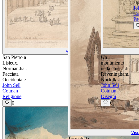
al
Jo
Co
Pa
Visualizza Dettagli
San Pietro a
Un
Lisieux,
monumento
Normandia -
nella chiesa di
Facciata
Raveningham,
Occidentale
Norfolk
John Sell
John Sell
Cotman
Cotman
Religione
Disegni
0
0
Visu
Torre della