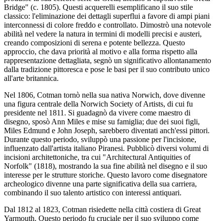
Bridge" (c. 1805). Questi acquerelli esemplificano il suo stile
classico: l'eliminazione dei dettagli superflui a favore di ampi piani
interconnessi di colore freddo e controllato. Dimostrò una notevole
abilità nel vedere la natura in termini di modelli precisi e austeri,
creando composizioni di serena e potente bellezza. Questo
approccio, che dava priorità al motivo e alla forma rispetto alla
rappresentazione dettagliata, segnò un significativo allontanamento
dalla tradizione pittoresca e pose le basi per il suo contributo unico
all'arte britannica.
Nel 1806, Cotman tornò nella sua nativa Norwich, dove divenne
una figura centrale della Norwich Society of Artists, di cui fu
presidente nel 1811. Si guadagnò da vivere come maestro di
disegno, sposò Ann Miles e mise su famiglia; due dei suoi figli,
Miles Edmund e John Joseph, sarebbero diventati anch'essi pittori.
Durante questo periodo, sviluppò una passione per l'incisione,
influenzato dall'artista italiano Piranesi. Pubblicò diversi volumi di
incisioni architettoniche, tra cui "Architectural Antiquities of
Norfolk" (1818), mostrando la sua fine abilità nel disegno e il suo
interesse per le strutture storiche. Questo lavoro come disegnatore
archeologico divenne una parte significativa della sua carriera,
combinando il suo talento artistico con interessi antiquari.
Dal 1812 al 1823, Cotman risiedette nella città costiera di Great
Yarmouth. Questo periodo fu cruciale per il suo sviluppo come