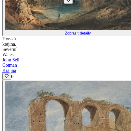
0
Zobrazit detaily
Horská
krajina,
Severní
Wales
John Sell
Cotman
Krajina
0