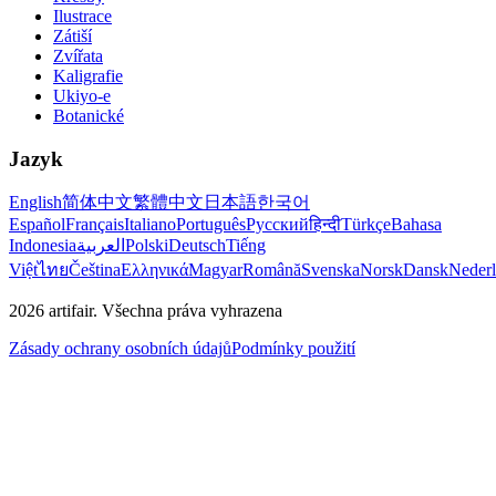
Ilustrace
Zátiší
Zvířata
Kaligrafie
Ukiyo-e
Botanické
Jazyk
English
简体中文
繁體中文
日本語
한국어
Español
Français
Italiano
Português
Русский
हिन्दी
Türkçe
Bahasa
Indonesia
العربية
Polski
Deutsch
Tiếng
Việt
ไทย
Čeština
Ελληνικά
Magyar
Română
Svenska
Norsk
Dansk
Neder
2026
artifair.
Všechna práva vyhrazena
Zásady ochrany osobních údajů
Podmínky použití