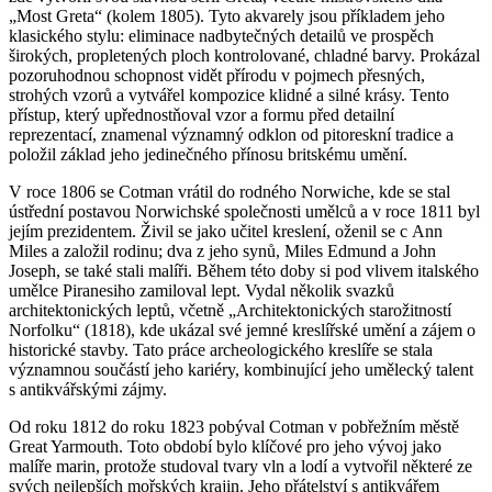
„Most Greta“ (kolem 1805). Tyto akvarely jsou příkladem jeho
klasického stylu: eliminace nadbytečných detailů ve prospěch
širokých, propletených ploch kontrolované, chladné barvy. Prokázal
pozoruhodnou schopnost vidět přírodu v pojmech přesných,
strohých vzorů a vytvářel kompozice klidné a silné krásy. Tento
přístup, který upřednostňoval vzor a formu před detailní
reprezentací, znamenal významný odklon od pitoreskní tradice a
položil základ jeho jedinečného přínosu britskému umění.
V roce 1806 se Cotman vrátil do rodného Norwiche, kde se stal
ústřední postavou Norwichské společnosti umělců a v roce 1811 byl
jejím prezidentem. Živil se jako učitel kreslení, oženil se с Ann
Miles a založil rodinu; dva z jeho synů, Miles Edmund a John
Joseph, se také stali malíři. Během této doby si pod vlivem italského
umělce Piranesiho zamiloval lept. Vydal několik svazků
architektonických leptů, včetně „Architektonických starožitností
Norfolku“ (1818), kde ukázal své jemné kreslířské umění a zájem o
historické stavby. Tato práce archeologického kreslíře se stala
významnou součástí jeho kariéry, kombinující jeho umělecký talent
s antikvářskými zájmy.
Od roku 1812 do roku 1823 pobýval Cotman v pobřežním městě
Great Yarmouth. Toto období bylo klíčové pro jeho vývoj jako
malíře marin, protože studoval tvary vln a lodí a vytvořil některé ze
svých nejlepších mořských krajin. Jeho přátelství s antikvářem