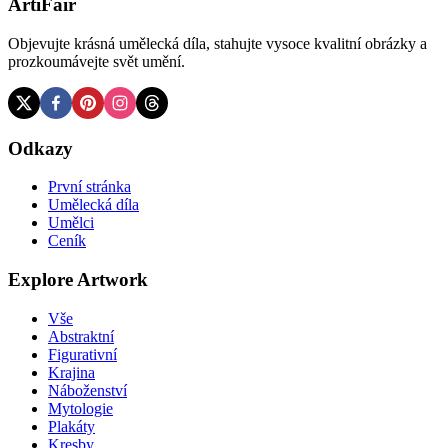
ArtiFair
Objevujte krásná umělecká díla, stahujte vysoce kvalitní obrázky a
prozkoumávejte svět umění.
Odkazy
První stránka
Umělecká díla
Umělci
Ceník
Explore Artwork
Vše
Abstraktní
Figurativní
Krajina
Náboženství
Mytologie
Plakáty
Kresby