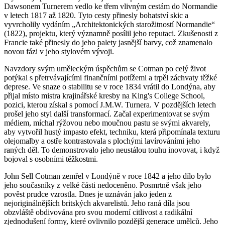
Dawsonem Turnerem vedlo ke třem vlivným cestám do Normandie
v letech 1817 až 1820. Tyto cesty přinesly bohatství skic a
vyvrcholily vydáním „Architektonických starožitností Normandie“
(1822), projektu, který významně posílil jeho reputaci. Zkušenosti z
Francie také přinesly do jeho palety jasnější barvy, což znamenalo
novou fázi v jeho stylovém vývoji.
Navzdory svým uměleckým úspěchům se Cotman po celý život
potýkal s přetrvávajícími finančními potížemi a trpěl záchvaty těžké
deprese. Ve snaze o stabilitu se v roce 1834 vrátil do Londýna, aby
přijal místo mistra krajinářské kresby na King's College School,
pozici, kterou získal s pomocí J.M.W. Turnera. V pozdějších letech
prošel jeho styl další transformací. Začal experimentovat se svým
médiem, míchal rýžovou nebo moučnou pastu se svými akvarely,
aby vytvořil hustý impasto efekt, techniku, která připomínala texturu
olejomalby a ostře kontrastovala s plochými lavírováními jeho
raných děl. To demonstrovalo jeho neustálou touhu inovovat, i když
bojoval s osobními těžkostmi.
John Sell Cotman zemřel v Londýně v roce 1842 a jeho dílo bylo
jeho současníky z velké části nedoceněno. Posmrtně však jeho
pověst prudce vzrostla. Dnes je uznáván jako jeden z
nejoriginálnějších britských akvarelistů. Jeho raná díla jsou
obzvláště obdivována pro svou moderní citlivost a radikální
zjednodušení formy, které ovlivnilo pozdější generace umělců. Jeho