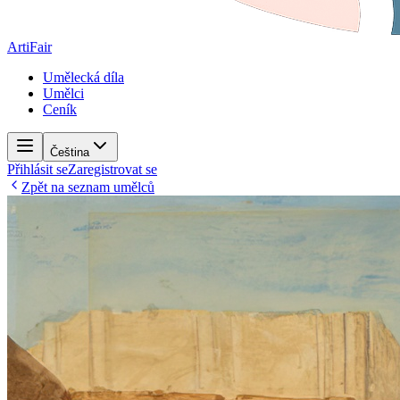
ArtiFair
Umělecká díla
Umělci
Ceník
Čeština
Přihlásit se
Zaregistrovat se
Zpět na seznam umělců