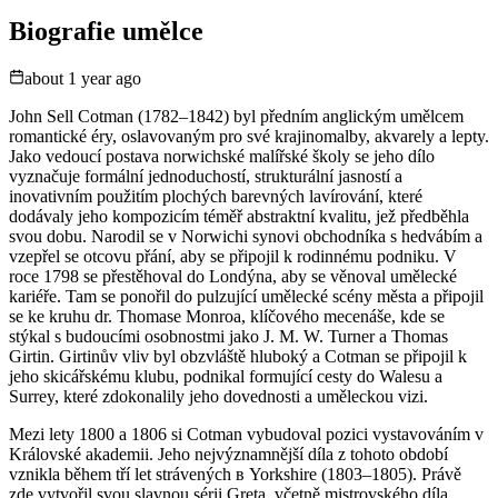
Biografie umělce
about 1 year ago
John Sell Cotman (1782–1842) byl předním anglickým umělcem
romantické éry, oslavovaným pro své krajinomalby, akvarely a lepty.
Jako vedoucí postava norwichské malířské školy se jeho dílo
vyznačuje formální jednoduchostí, strukturální jasností a
inovativním použitím plochých barevných lavírování, které
dodávaly jeho kompozicím téměř abstraktní kvalitu, jež předběhla
svou dobu. Narodil se v Norwichi synovi obchodníka s hedvábím a
vzepřel se otcovu přání, aby se připojil k rodinnému podniku. V
roce 1798 se přestěhoval do Londýna, aby se věnoval umělecké
kariéře. Tam se ponořil do pulzující umělecké scény města a připojil
se ke kruhu dr. Thomase Monroa, klíčového mecenáše, kde se
stýkal s budoucími osobnostmi jako J. M. W. Turner a Thomas
Girtin. Girtinův vliv byl obzvláště hluboký a Cotman se připojil k
jeho skicářskému klubu, podnikal formující cesty do Walesu a
Surrey, které zdokonalily jeho dovednosti a uměleckou vizi.
Mezi lety 1800 a 1806 si Cotman vybudoval pozici vystavováním v
Královské akademii. Jeho nejvýznamnější díla z tohoto období
vznikla během tří let strávených в Yorkshire (1803–1805). Právě
zde vytvořil svou slavnou sérii Greta, včetně mistrovského díla