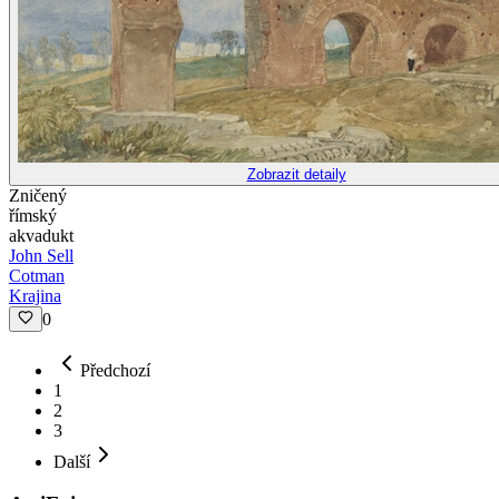
Zobrazit detaily
Zničený
římský
akvadukt
John Sell
Cotman
Krajina
0
Předchozí
1
2
3
Další