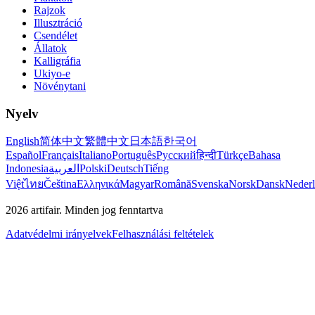
Rajzok
Illusztráció
Csendélet
Állatok
Kalligráfia
Ukiyo-e
Növénytani
Nyelv
English
简体中文
繁體中文
日本語
한국어
Español
Français
Italiano
Português
Русский
हिन्दी
Türkçe
Bahasa
Indonesia
العربية
Polski
Deutsch
Tiếng
Việt
ไทย
Čeština
Ελληνικά
Magyar
Română
Svenska
Norsk
Dansk
Neder
2026
artifair.
Minden jog fenntartva
Adatvédelmi irányelvek
Felhasználási feltételek