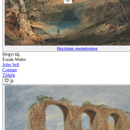
0
Részletek megtekintése
Hegyi táj,
Észak-Wales
John Sell
Cotman
Tájkép
0