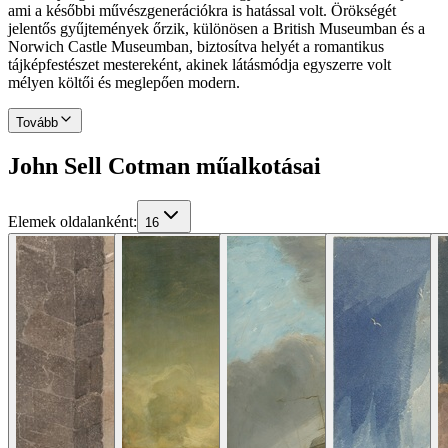
ami a későbbi művészgenerációkra is hatással volt. Örökségét
jelentős gyűjtemények őrzik, különösen a British Museumban és a
Norwich Castle Museumban, biztosítva helyét a romantikus
tájképfestészet mestereként, akinek látásmódja egyszerre volt
mélyen költői és meglepően modern.
Tovább
John Sell Cotman műalkotásai
Elemek oldalanként
:
16