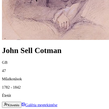
John Sell Cotman
GB
47
Műalkotások
1782 - 1842
Életút
Galéria megtekintése
Követés