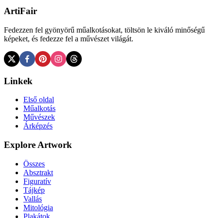
ArtiFair
Fedezzen fel gyönyörű műalkotásokat, töltsön le kiváló minőségű
képeket, és fedezze fel a művészet világát.
Linkek
Első oldal
Műalkotás
Művészek
Árképzés
Explore Artwork
Összes
Absztrakt
Figuratív
Tájkép
Vallás
Mitológia
Plakátok