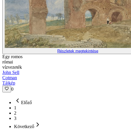
Részletek megtekintése
Egy romos
római
vízvezeték
John Sell
Cotman
Tájkép
0
Előző
1
2
3
Következő