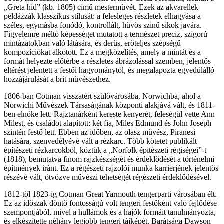
„Greta híd” (kb. 1805) című mesterművét. Ezek az akvarellek
példázzák klasszikus stílusát: a felesleges részletek elhagyása a
széles, egymásba fonódó, kontrollált, hűvös színű síkok javára.
Figyelemre méltó képességet mutatott a természet precíz, szigorú
mintázatokban való látására, és derűs, erőteljes szépségű
kompozíciókat alkotott. Ez a megközelítés, amely a mintát és a
formát helyezte előtérbe a részletes ábrázolással szemben, jelentős
eltérést jelentett a festői hagyománytól, és megalapozta egyedülálló
hozzájárulását a brit művészethez.
1806-ban Cotman visszatért szülővárosába, Norwichba, ahol a
Norwichi Művészek Társaságának központi alakjává vált, és 1811-
ben elnöke lett. Rajztanárként kereste kenyerét, feleségül vette Ann
Milest, és családot alapított; két fia, Miles Edmund és John Joseph
szintén festő lett. Ebben az időben, az olasz művész, Piranesi
hatására, szenvedélyévé vált a rézkarc. Több kötetet publikált
építészeti rézkarcokból, köztük a „Norfolk építészeti régiségei”-t
(1818), bemutatva finom rajzkészségét és érdeklődését a történelmi
építmények iránt. Ez a régészeti rajzolói munka karrierjének jelentős
részévé vált, ötvözve művészi tehetségét régészeti érdeklődésével.
1812-től 1823-ig Cotman Great Yarmouth tengerparti városában élt.
Ez az időszak döntő fontosságú volt tengeri festőként való fejlődése
szempontjából, mivel a hullámok és a hajók formáit tanulmányozta,
és elkészítette néhány legjobb tengeri tájképét. Barátsága Dawson