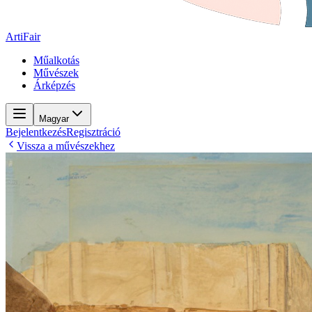
ArtiFair
Műalkotás
Művészek
Árképzés
Magyar
Bejelentkezés
Regisztráció
Vissza a művészekhez