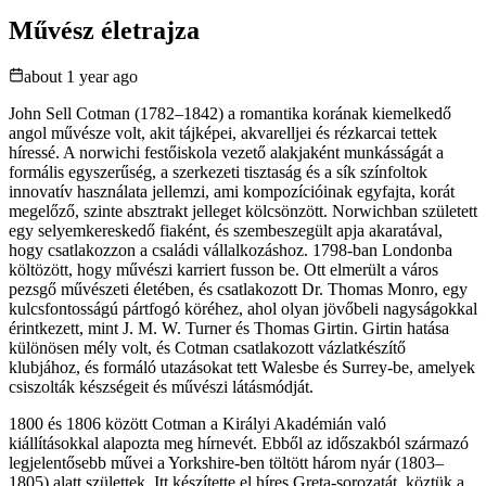
Művész életrajza
about 1 year ago
John Sell Cotman (1782–1842) a romantika korának kiemelkedő
angol művésze volt, akit tájképei, akvarelljei és rézkarcai tettek
híressé. A norwichi festőiskola vezető alakjaként munkásságát a
formális egyszerűség, a szerkezeti tisztaság és a sík színfoltok
innovatív használata jellemzi, ami kompozícióinak egyfajta, korát
megelőző, szinte absztrakt jelleget kölcsönzött. Norwichban született
egy selyemkereskedő fiaként, és szembeszegült apja akaratával,
hogy csatlakozzon a családi vállalkozáshoz. 1798-ban Londonba
költözött, hogy művészi karriert fusson be. Ott elmerült a város
pezsgő művészeti életében, és csatlakozott Dr. Thomas Monro, egy
kulcsfontosságú pártfogó köréhez, ahol olyan jövőbeli nagyságokkal
érintkezett, mint J. M. W. Turner és Thomas Girtin. Girtin hatása
különösen mély volt, és Cotman csatlakozott vázlatkészítő
klubjához, és formáló utazásokat tett Walesbe és Surrey-be, amelyek
csiszolták készségeit és művészi látásmódját.
1800 és 1806 között Cotman a Királyi Akadémián való
kiállításokkal alapozta meg hírnevét. Ebből az időszakból származó
legjelentősebb művei a Yorkshire-ben töltött három nyár (1803–
1805) alatt születtek. Itt készítette el híres Greta-sorozatát, köztük a