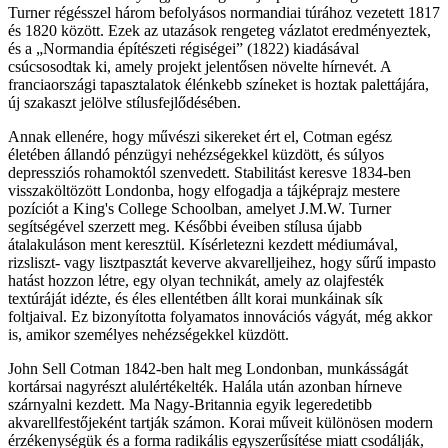
Turner régésszel három befolyásos normandiai túrához vezetett 1817
és 1820 között. Ezek az utazások rengeteg vázlatot eredményeztek,
és a „Normandia építészeti régiségei” (1822) kiadásával
csúcsosodtak ki, amely projekt jelentősen növelte hírnevét. A
franciaországi tapasztalatok élénkebb színeket is hoztak palettájára,
új szakaszt jelölve stílusfejlődésében.
Annak ellenére, hogy művészi sikereket ért el, Cotman egész
életében állandó pénzügyi nehézségekkel küzdött, és súlyos
depressziós rohamoktól szenvedett. Stabilitást keresve 1834-ben
visszaköltözött Londonba, hogy elfogadja a tájképrajz mestere
pozíciót a King's College Schoolban, amelyet J.M.W. Turner
segítségével szerzett meg. Későbbi éveiben stílusa újabb
átalakuláson ment keresztül. Kísérletezni kezdett médiumával,
rizsliszt- vagy lisztpasztát keverve akvarelljeihez, hogy sűrű impasto
hatást hozzon létre, egy olyan technikát, amely az olajfesték
textúráját idézte, és éles ellentétben állt korai munkáinak sík
foltjaival. Ez bizonyította folyamatos innovációs vágyát, még akkor
is, amikor személyes nehézségekkel küzdött.
John Sell Cotman 1842-ben halt meg Londonban, munkásságát
kortársai nagyrészt alulértékelték. Halála után azonban hírneve
szárnyalni kezdett. Ma Nagy-Britannia egyik legeredetibb
akvarellfestőjeként tartják számon. Korai műveit különösen modern
érzékenységük és a forma radikális egyszerűsítése miatt csodálják,