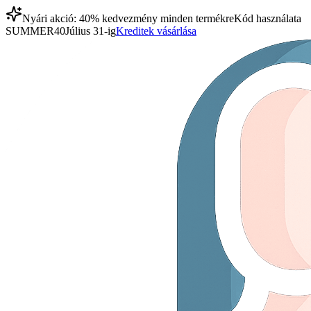
Nyári akció: 40% kedvezmény minden termékre
Kód használata
SUMMER40
Július 31-ig
Kreditek vásárlása