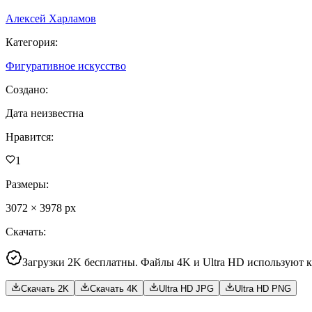
Алексей Харламов
Категория
:
Фигуративное искусство
Создано
:
Дата неизвестна
Нравится
:
1
Размеры
:
3072
×
3978
px
Скачать
:
Загрузки 2K бесплатны. Файлы 4K и Ultra HD используют 
Скачать 2K
Скачать 4K
Ultra HD JPG
Ultra HD PNG