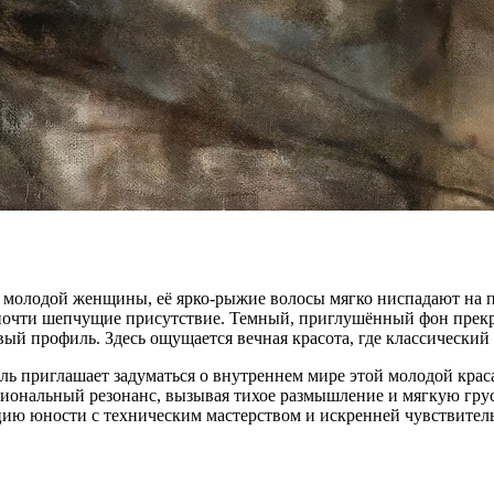
у молодой женщины, её ярко-рыжие волосы мягко ниспадают на 
е, почти шепчущие присутствие. Темный, приглушённый фон прекр
ый профиль. Здесь ощущается вечная красота, где классический
иль приглашает задуматься о внутреннем мире этой молодой кр
оциональный резонанс, вызывая тихое размышление и мягкую гру
цию юности с техническим мастерством и искренней чувствител