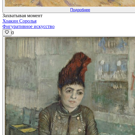
Подробнее
Захватывая момент
Хоакин Соролья
Фигуративное искусство
0