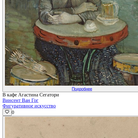
Подробнее
В кафе Агастина Сегатори
Винсент Ван Гог
Фигуративное искусство
0