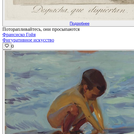
Подробнее
Поторапливайтесь, они просыпаются
Франсиско Гойя
Фигуративное искусство
0