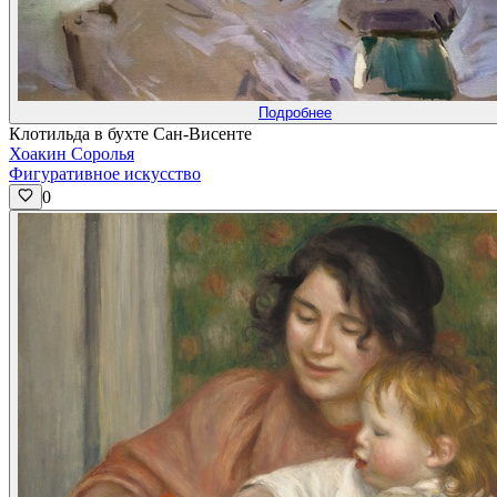
Подробнее
Клотильда в бухте Сан-Висенте
Хоакин Соролья
Фигуративное искусство
0