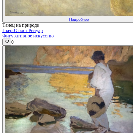
Подробнее
Танец на природе
Пьер-Огюст Ренуар
Фигуративное искусство
0