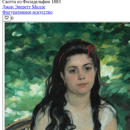
Скотта из Филадельфии 1883
Джон Эверетт Милле
Фигуративное искусство
0