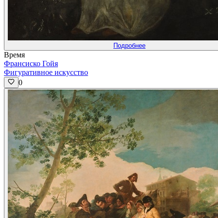
Подробнее
Время
Франсиско Гойя
Фигуративное искусство
0