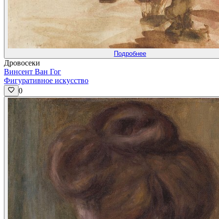
Подробнее
Дровосеки
Винсент Ван Гог
Фигуративное искусство
0