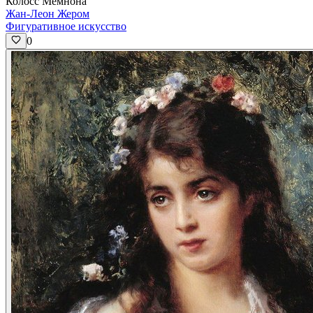
Колосс Мемнона
Жан-Леон Жером
Фигуративное искусство
0