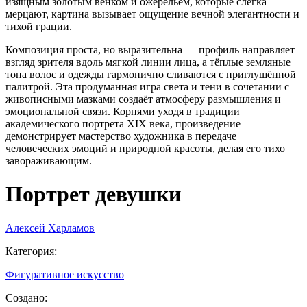
изящным золотым венком и ожерельем, которые слегка
мерцают, картина вызывает ощущение вечной элегантности и
тихой грации.
Композиция проста, но выразительна — профиль направляет
взгляд зрителя вдоль мягкой линии лица, а тёплые земляные
тона волос и одежды гармонично сливаются с приглушённой
палитрой. Эта продуманная игра света и тени в сочетании с
живописными мазками создаёт атмосферу размышления и
эмоциональной связи. Корнями уходя в традиции
академического портрета XIX века, произведение
демонстрирует мастерство художника в передаче
человеческих эмоций и природной красоты, делая его тихо
завораживающим.
Портрет девушки
Алексей Харламов
Категория
:
Фигуративное искусство
Создано
: