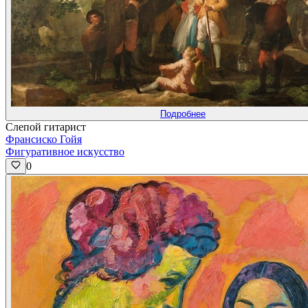
Подробнее
Слепой гитарист
Франсиско Гойя
Фигуративное искусство
0