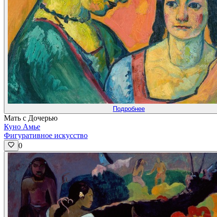
Подробнее
Мать с Дочерью
Куно Амье
Фигуративное искусство
0