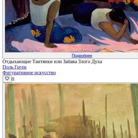
Подробнее
Отдыхающие Таитянки или Забава Злого Духа
Поль Гоген
Фигуративное искусство
0