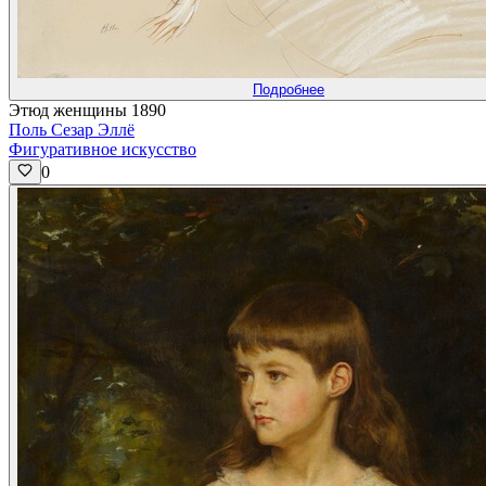
Подробнее
Этюд женщины 1890
Поль Сезар Эллё
Фигуративное искусство
0