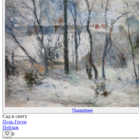
Подробнее
Сад в снегу
Поль Гоген
Пейзаж
0