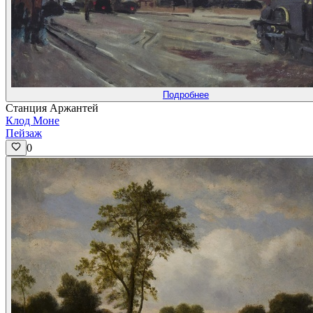
Подробнее
Станция Аржантей
Клод Моне
Пейзаж
0