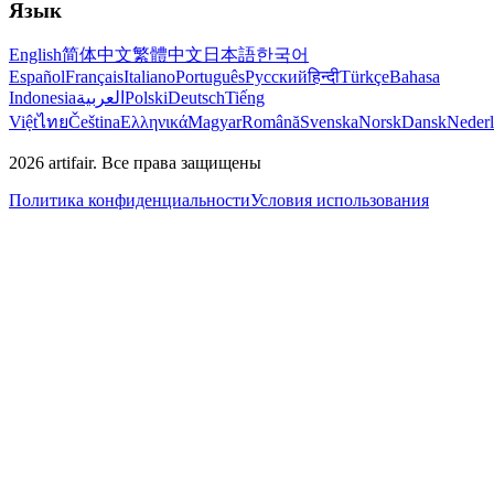
Язык
English
简体中文
繁體中文
日本語
한국어
Español
Français
Italiano
Português
Русский
हिन्दी
Türkçe
Bahasa
Indonesia
العربية
Polski
Deutsch
Tiếng
Việt
ไทย
Čeština
Ελληνικά
Magyar
Română
Svenska
Norsk
Dansk
Neder
2026
artifair.
Все права защищены
Политика конфиденциальности
Условия использования