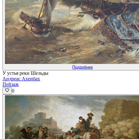
Подробнее
У устья реки Шельды
Андреас Ахенбах
Пейзаж
0