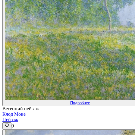
Подробнее
Весенний пейзаж
Клод Моне
Пейзаж
0