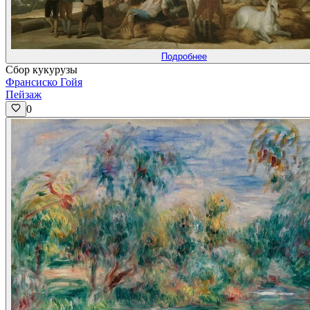
Подробнее
Сбор кукурузы
Франсиско Гойя
Пейзаж
0