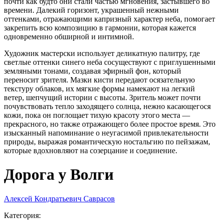
почти как будто они стали частью мгновения, застывшего во
времени. Далекий горизонт, украшенный нежными
оттенками, отражающими капризный характер неба, помогает
закрепить всю композицию в гармонии, которая кажется
одновременно обширной и интимной.
Художник мастерски использует деликатную палитру, где
светлые оттенки синего неба сосуществуют с приглушенными
земляными тонами, создавая эфирный фон, который
переносит зрителя. Мазки кисти передают осязательную
текстуру облаков, их мягкие формы намекают на легкий
ветер, шепчущий истории с высоты. Зритель может почти
почувствовать тепло заходящего солнца, нежно касающегося
кожи, пока он поглощает тихую красоту этого места —
прекрасного, но также отражающего более простое время. Это
изысканный напоминание о неугасимой привлекательности
природы, выражая романтическую ностальгию по пейзажам,
которые вдохновляют на созерцание и соединение.
Дорога у Волги
Алексей Кондратьевич Саврасов
Категория
: