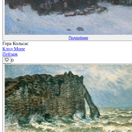
Подробнее
Гора Кольсас
Клод Моне
Пейзаж
0