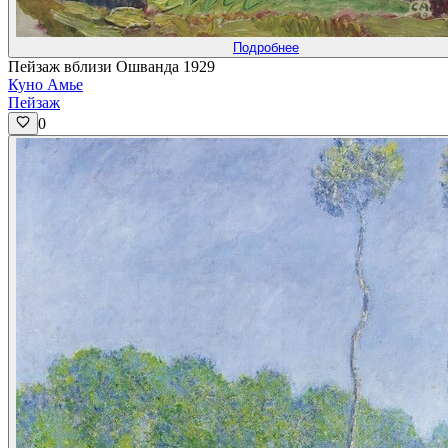
Подробнее
Пейзаж вблизи Ошванда 1929
Куно Амье
Пейзаж
0