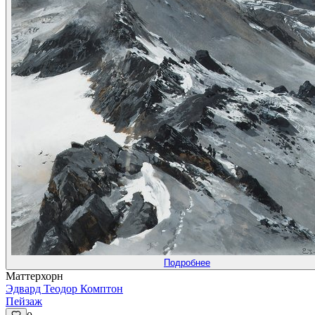
Подробнее
Маттерхорн
Эдвард Теодор Комптон
Пейзаж