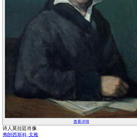
查看详情
诗人莫拉廷肖像
弗朗西斯科·戈雅