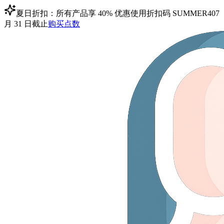
夏日折扣：所有产品享 40% 优惠
使用折扣码
SUMMER40
7
月 31 日截止
购买点数