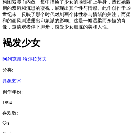
构图紧凑而内敛，集中描绘了少女的脸部和上半身，透过她微
启的双唇和沉思的凝视，展现出其个性与情感。此作创作于19
世纪末，反映了那个时代对刻画个体性格与情绪的关注，而柔
和的画风则透露出印象派的影响。这是一幅温柔而永恒的肖
像，邀请观者停下脚步，感受少女细腻的美和人性。
褐发少女
阿列克谢·哈尔拉莫夫
分类
:
具象艺术
创作年份
:
1894
喜欢数
:
0