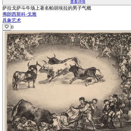
查看详情
萨拉戈萨斗牛场上著名帕胡埃拉的男子气概
弗朗西斯科·戈雅
具象艺术
0