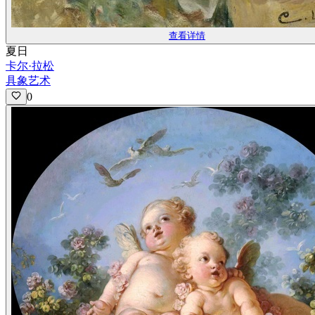
查看详情
夏日
卡尔·拉松
具象艺术
0