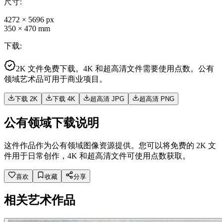
尺寸
:
4272
×
5696
px
350
×
470
mm
下载
:
2K 文件免费下载。4K 和超高清文件需要使用点数。公有
领域艺术品可用于商业项目。
下载 2K
下载 4K
超高清 JPG
超高清 PNG
公有领域下载说明
这件作品作为公有领域图像资源提供。您可以将免费的 2K 文
件用于日常创作，4K 和超高清文件可使用点数获取。
喜欢
收藏
分享
相关艺术作品