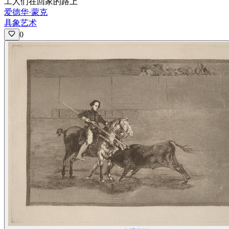
工人们在回家的路上
爱德华·蒙克
具象艺术
0