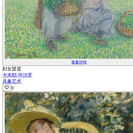
查看详情
妇女提篮
卡米耶·毕沙罗
具象艺术
0