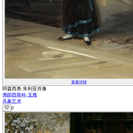
查看详情
阿森西奥·朱利亚肖像
弗朗西斯科·戈雅
具象艺术
0