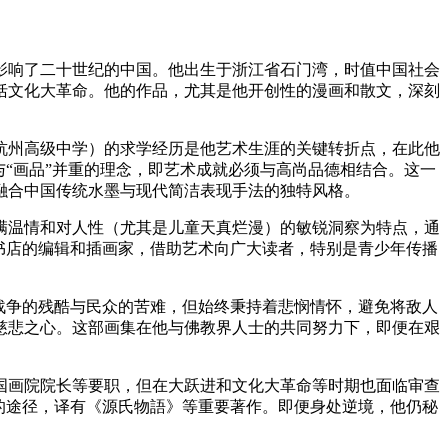
深刻影响了二十世纪的中国。他出生于浙江省石门湾，时值中国社会
括文化大革命。他的作品，尤其是他开创性的漫画和散文，深刻
杭州高级中学）的求学经历是他艺术生涯的关键转折点，在此他
“画品”并重的理念，即艺术成就必须与高尚品德相结合。这一
他融合中国传统水墨与现代简洁表现手法的独特风格。
满温情和对人性（尤其是儿童天真烂漫）的敏锐洞察为特点，通
明书店的编辑和插画家，借助艺术向广大读者，特别是青少年传播
战争的残酷与民众的苦难，但始终秉持着悲悯情怀，避免将敌人
的慈悲之心。这部画集在他与佛教界人士的共同努力下，即便在艰
中国画院院长等要职，但在大跃进和文化大革命等时期也面临审查
的途径，译有《源氏物語》等重要著作。即便身处逆境，他仍秘