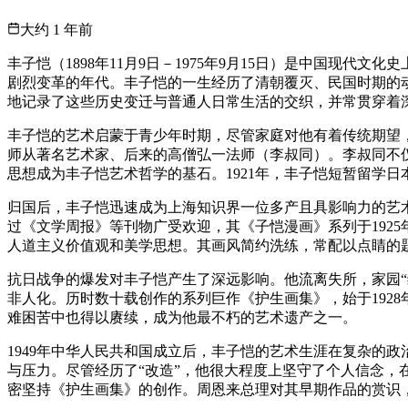
大约 1 年前
丰子恺（1898年11月9日－1975年9月15日）是中国
剧烈变革的年代。丰子恺的一生经历了清朝覆灭、民国时期的
地记录了这些历史变迁与普通人日常生活的交织，并常贯穿着
丰子恺的艺术启蒙于青少年时期，尽管家庭对他有着传统期望
师从著名艺术家、后来的高僧弘一法师（李叔同）。李叔同不仅
思想成为丰子恺艺术哲学的基石。1921年，丰子恺短暂留学
归国后，丰子恺迅速成为上海知识界一位多产且具影响力的艺
过《文学周报》等刊物广受欢迎，其《子恺漫画》系列于192
人道主义价值观和美学思想。其画风简约洗练，常配以点睛的
抗日战争的爆发对丰子恺产生了深远影响。他流离失所，家园
非人化。历时数十载创作的系列巨作《护生画集》，始于192
难困苦中也得以赓续，成为他最不朽的艺术遗产之一。
1949年中华人民共和国成立后，丰子恺的艺术生涯在复杂的
与压力。尽管经历了“改造”，他很大程度上坚守了个人信念
密坚持《护生画集》的创作。周恩来总理对其早期作品的赏识