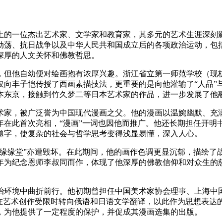
现代文化史上的一位杰出艺术家、文学家和教育家，其多元的艺术生涯
动荡、抗日战争以及中华人民共和国成立后的各项政治运动，包
深厚的人文关怀和佛教哲思。
，但他自幼便对绘画抱有浓厚兴趣。浙江省立第一师范学校（现
向丰子恺传授了西画素描技法，更重要的是向他灌输了“人品”与
日本东京，接触到竹久梦二等日本艺术家的作品，进一步发展了
术家，被广泛誉为中国现代漫画之父。他的漫画以温婉幽默、充
5年在此首次亮相，“漫画”一词也因他而推广。他还长期担任开
题字，使复杂的社会与哲学思考变得浅显易懂，深入人心。
“缘缘堂”亦遭毁坏。在此期间，他的画作色调更显沉郁，描绘了
8年为纪念恩师李叔同而作，体现了他深厚的佛教信仰和对众生
政治环境中曲折前行。他初期曾担任中国美术家协会理事、上海
，在艺术创作受限时转向俄语和日语文学翻译，以此作为思想表达
，为他提供了一定程度的保护，并促成其漫画选集的出版。