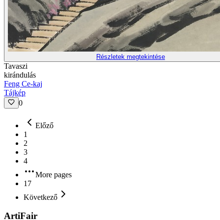
Részletek megtekintése
Tavaszi
kirándulás
Feng Ce-kaj
Tájkép
0
Előző
1
2
3
4
More pages
17
Következő
ArtiFair