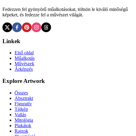
Fedezzen fel gyönyörű műalkotásokat, töltsön le kiváló minőségű
képeket, és fedezze fel a művészet világát.
Linkek
Első oldal
Műalkotás
Művészek
Árképzés
Explore Artwork
Összes
Absztrakt
Figuratív
Tájkép
Vallás
Mitológia
Plakátok
Rajzok