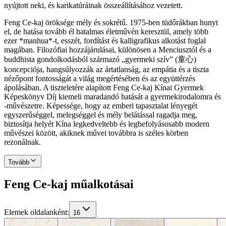
nyújtott neki, és karikatúráinak összeállításához vezetett.
Feng Ce-kaj öröksége mély és sokrétű. 1975-ben tüdőrákban hunyt
el, de hatása tovább él hatalmas életművén keresztül, amely több
ezer *manhua*-t, esszét, fordítást és kalligrafikus alkotást foglal
magában. Filozófiai hozzájárulásai, különösen a Menciusztól és a
buddhista gondolkodásból származó „gyermeki szív” (童心)
koncepciója, hangsúlyozzák az ártatlanság, az empátia és a tiszta
nézőpont fontosságát a világ megértésében és az együttérzés
ápolásában. A tiszteletére alapított Feng Ce-kaj Kínai Gyermek
Képeskönyv Díj kiemeli maradandó hatását a gyermekirodalomra és
-művészetre. Képessége, hogy az emberi tapasztalat lényegét
egyszerűséggel, melegséggel és mély belátással ragadja meg,
biztosítja helyét Kína legkedveltebb és legbefolyásosabb modern
művészei között, akiknek művei továbbra is széles körben
rezonálnak.
Tovább
Feng Ce-kaj műalkotásai
Elemek oldalanként
:
16