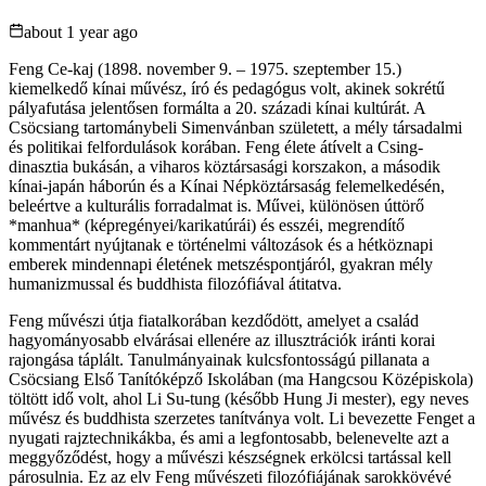
about 1 year ago
Feng Ce-kaj (1898. november 9. – 1975. szeptember 15.)
kiemelkedő kínai művész, író és pedagógus volt, akinek sokrétű
pályafutása jelentősen formálta a 20. századi kínai kultúrát. A
Csöcsiang tartománybeli Simenvánban született, a mély társadalmi
és politikai felfordulások korában. Feng élete átívelt a Csing-
dinasztia bukásán, a viharos köztársasági korszakon, a második
kínai-japán háborún és a Kínai Népköztársaság felemelkedésén,
beleértve a kulturális forradalmat is. Művei, különösen úttörő
*manhua* (képregényei/karikatúrái) és esszéi, megrendítő
kommentárt nyújtanak e történelmi változások és a hétköznapi
emberek mindennapi életének metszéspontjáról, gyakran mély
humanizmussal és buddhista filozófiával átitatva.
Feng művészi útja fiatalkorában kezdődött, amelyet a család
hagyományosabb elvárásai ellenére az illusztrációk iránti korai
rajongása táplált. Tanulmányainak kulcsfontosságú pillanata a
Csöcsiang Első Tanítóképző Iskolában (ma Hangcsou Középiskola)
töltött idő volt, ahol Li Su-tung (később Hung Ji mester), egy neves
művész és buddhista szerzetes tanítványa volt. Li bevezette Fenget a
nyugati rajztechnikákba, és ami a legfontosabb, belenevelte azt a
meggyőződést, hogy a művészi készségnek erkölcsi tartással kell
párosulnia. Ez az elv Feng művészeti filozófiájának sarokkövévé