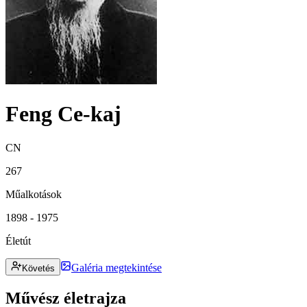
Feng Ce-kaj
CN
267
Műalkotások
1898 - 1975
Életút
Galéria megtekintése
Követés
Művész életrajza