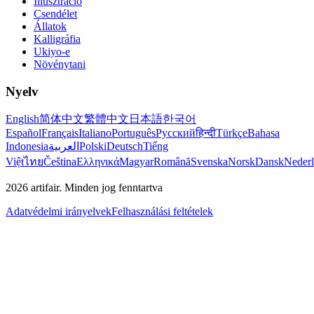
Illusztráció
Csendélet
Állatok
Kalligráfia
Ukiyo-e
Növénytani
Nyelv
English
简体中文
繁體中文
日本語
한국어
Español
Français
Italiano
Português
Русский
हिन्दी
Türkçe
Bahasa
Indonesia
العربية
Polski
Deutsch
Tiếng
Việt
ไทย
Čeština
Ελληνικά
Magyar
Română
Svenska
Norsk
Dansk
Neder
2026
artifair.
Minden jog fenntartva
Adatvédelmi irányelvek
Felhasználási feltételek