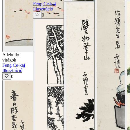
Feng Ce-kaj
Illusztráció
0
Részletek megtekintése
A lehulló
virágok
Feng Ce-kaj
Illusztráció
0