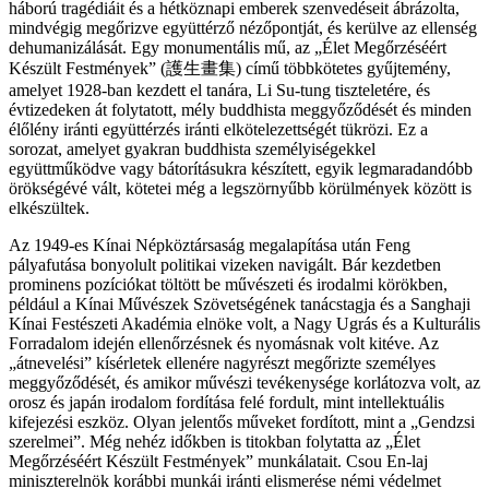
háború tragédiáit és a hétköznapi emberek szenvedéseit ábrázolta,
mindvégig megőrizve együttérző nézőpontját, és kerülve az ellenség
dehumanizálását. Egy monumentális mű, az „Élet Megőrzéséért
Készült Festmények” (護生畫集) című többkötetes gyűjtemény,
amelyet 1928-ban kezdett el tanára, Li Su-tung tiszteletére, és
évtizedeken át folytatott, mély buddhista meggyőződését és minden
élőlény iránti együttérzés iránti elkötelezettségét tükrözi. Ez a
sorozat, amelyet gyakran buddhista személyiségekkel
együttműködve vagy bátorításukra készített, egyik legmaradandóbb
örökségévé vált, kötetei még a legszörnyűbb körülmények között is
elkészültek.
Az 1949-es Kínai Népköztársaság megalapítása után Feng
pályafutása bonyolult politikai vizeken navigált. Bár kezdetben
prominens pozíciókat töltött be művészeti és irodalmi körökben,
például a Kínai Művészek Szövetségének tanácstagja és a Sanghaji
Kínai Festészeti Akadémia elnöke volt, a Nagy Ugrás és a Kulturális
Forradalom idején ellenőrzésnek és nyomásnak volt kitéve. Az
„átnevelési” kísérletek ellenére nagyrészt megőrizte személyes
meggyőződését, és amikor művészi tevékenysége korlátozva volt, az
orosz és japán irodalom fordítása felé fordult, mint intellektuális
kifejezési eszköz. Olyan jelentős műveket fordított, mint a „Gendzsi
szerelmei”. Még nehéz időkben is titokban folytatta az „Élet
Megőrzéséért Készült Festmények” munkálatait. Csou En-laj
miniszterelnök korábbi munkái iránti elismerése némi védelmet