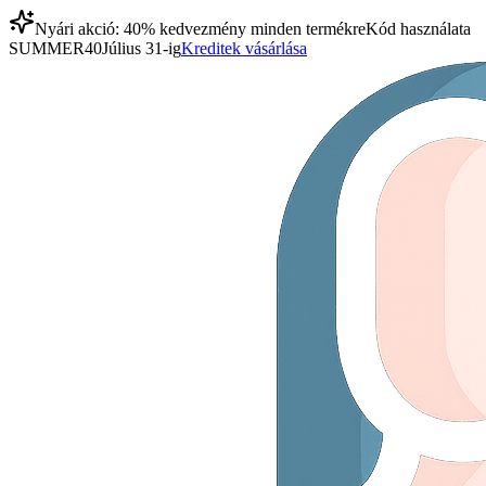
Nyári akció: 40% kedvezmény minden termékre
Kód használata
SUMMER40
Július 31-ig
Kreditek vásárlása