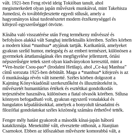
vált. 1921-ben Feng rövid ideig Tokióban tanult, ahol
megismerkedett olyan japán művészek munkáival, mint Takehisza
Jumedzsi, és továbbfejlesztette egyedi stílusát, amely a
hagyományos kínai tusfestészetet modern érzékenységgel és
kifejező egyszerűséggel ötvözte.
Kínába való visszatérése után Feng termékeny művésszé és
befolyásos alakká vált Sanghaj intellektuális köreiben. Széles körben
a modern kínai *manhua* atyjának tartják. Karikatúrái, amelyeket
gyakran szelíd humor, melegség és az emberi természet, különösen a
gyermekek ártatlanságának éles megfigyelése jellemzett, óriási
népszerűségre tettek szert olyan kiadványokon keresztül, mint a
*Ven-hszüe Csou-pao* (Irodalmi Hetilap), ahol „Ce-kaj Manhua”
című sorozata 1925-ben debütált. Maga a *manhua* kifejezés is az
ő munkássága révén vált ismertté. Széles körben dolgozott a
Kajming Könyvkiadónál szerkesztőként és illusztrátorként is,
művészetét humanitárius értékek és esztétikai gondolkodás
terjesztésére használva, különösen a fiatal olvasók körében. Stílusa
könnyen befogadható volt, gyakran egyszerű vonalakkal és
hangulatos képaláírásokkal, amelyek a bonyolult társadalmi és
filozófiai gondolatokat széles közönség számára érthetővé tették.
Fengre mély hatást gyakorolt a második kínai-japán háború
kataklizmája. Menekültté vált, elvesztette otthonát, a Jüanjüan
Csarnokot. Ebben az időszakban művészete komorabbá vált, a