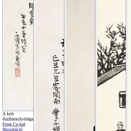
Részletek megtekintése
A kert
őszibarackvirágai
Feng Ce-kaj
Illusztráció