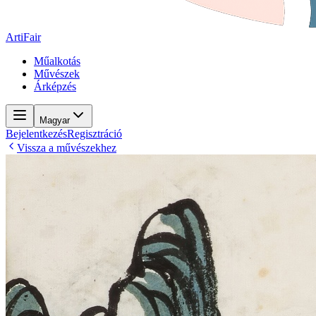
ArtiFair
Műalkotás
Művészek
Árképzés
Magyar
Bejelentkezés
Regisztráció
Vissza a művészekhez