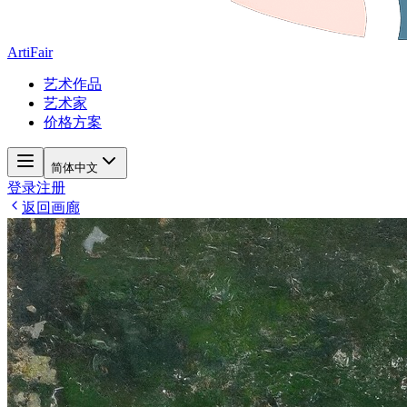
ArtiFair
艺术作品
艺术家
价格方案
简体中文
登录
注册
返回画廊