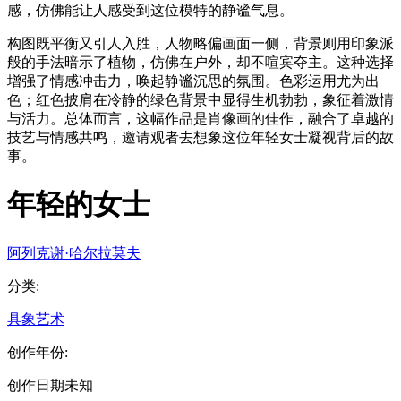
感，仿佛能让人感受到这位模特的静谧气息。
构图既平衡又引人入胜，人物略偏画面一侧，背景则用印象派
般的手法暗示了植物，仿佛在户外，却不喧宾夺主。这种选择
增强了情感冲击力，唤起静谧沉思的氛围。色彩运用尤为出
色；红色披肩在冷静的绿色背景中显得生机勃勃，象征着激情
与活力。总体而言，这幅作品是肖像画的佳作，融合了卓越的
技艺与情感共鸣，邀请观者去想象这位年轻女士凝视背后的故
事。
年轻的女士
阿列克谢·哈尔拉莫夫
分类
:
具象艺术
创作年份
:
创作日期未知