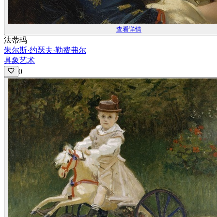
查看详情
法蒂玛
朱尔斯·约瑟夫·勒费弗尔
具象艺术
0