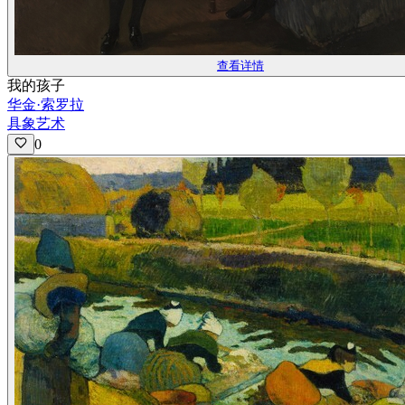
查看详情
我的孩子
华金·索罗拉
具象艺术
0