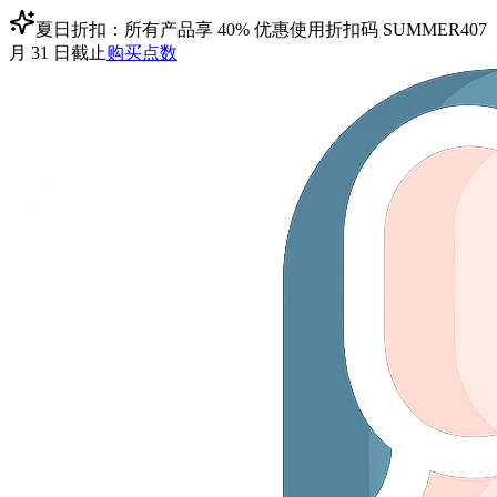
夏日折扣：所有产品享 40% 优惠
使用折扣码
SUMMER40
7
月 31 日截止
购买点数