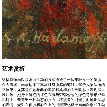
艺术赏析
这幅肖像画以亲密而生动的方式描绘了一位年轻女士的侧脸，
令人着迷。画家运用了丰富且有质感的笔触，赋予人物深邃的
立体感，尤其是在她卷曲的黑发和柔和的面部轮廓上表现得淋
漓尽致。她身上鲜艳的红色衣服与郁郁葱葱的绿色背景形成鲜
明对比，营造出一种动态的张力，将观者的目光引向她那深思
的表情。光影在皮肤和衣料上的细腻变化赋予画面温暖和生动