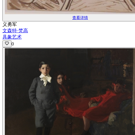
查看详情
义勇军
文森特·梵高
具象艺术
0