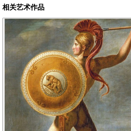
相关艺术作品