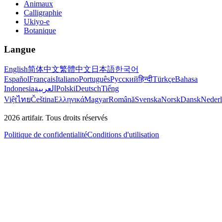
Animaux
Calligraphie
Ukiyo-e
Botanique
Langue
English
简体中文
繁體中文
日本語
한국어
Español
Français
Italiano
Português
Русский
हिन्दी
Türkçe
Bahasa
Indonesia
العربية
Polski
Deutsch
Tiếng
Việt
ไทย
Čeština
Ελληνικά
Magyar
Română
Svenska
Norsk
Dansk
Neder
2026
artifair.
Tous droits réservés
Politique de confidentialité
Conditions d'utilisation