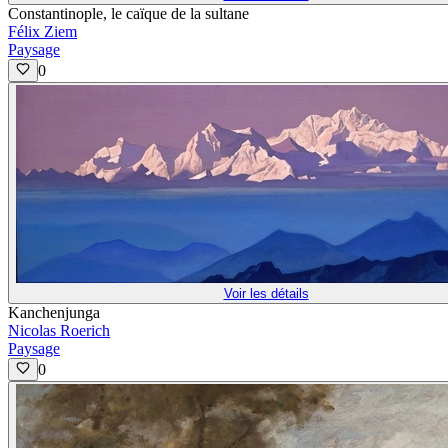
Constantinople, le caïque de la sultane
Félix Ziem
Paysage
0
Voir les détails
Kanchenjunga
Nicolas Roerich
Paysage
0