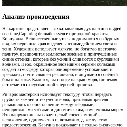
Анализ произведения
На картине представлена захватывающая дух картина rugged
coastline,Capturing dramatic essence природной красоты
Корнуолла. Величественные утесы поднимаются из бурных
вод, их неровные края выделены взаимодействием света и
тени. Художник использует мягкую, но богатую цветовую
палитру, предпочитая землистые зелёные и приглушённые
синие оттенки, которые без усилий сливаются с бурлящими
волнами. Небо, окрашенное зловещими серыми облаками,
создаёт атмосферу, которая одновременно успокаивает и
тревожит; почти слышен рёв океана, и ощущается солёный
брызг на коже. Кажется, вы стоите на краю моря, где земля
встречается с неугомонной энергией прилива.
Ричардс мастерски использует текстуру, чтобы передать
грубость камней и текучесть воды, приглашая зрителя
размышлять о сопоставлении между твёрдыми,
неподвижными утёсами и динамическим, изменчивым морем.
Это напряжение вызывает целый спектр эмоций—
великолепие, одиночество и, возможно, даже чувство
предостережения. Картина показывает не только физическую