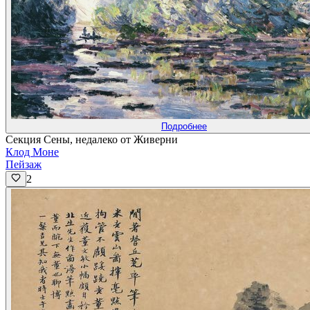
Подробнее
Секция Сены, недалеко от Живерни
Клод Моне
Пейзаж
2