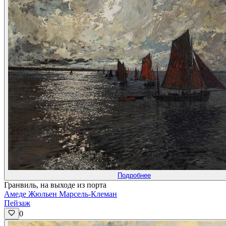
Подробнее
Гранвиль, на выходе из порта
Амеде Жюльен Марсель-Клеман
Пейзаж
0