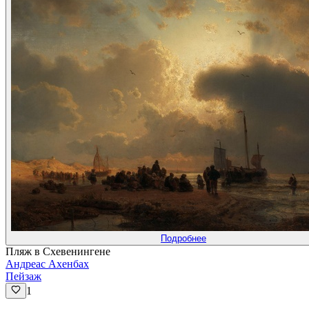
Подробнее
Пляж в Схевенингене
Андреас Ахенбах
Пейзаж
1