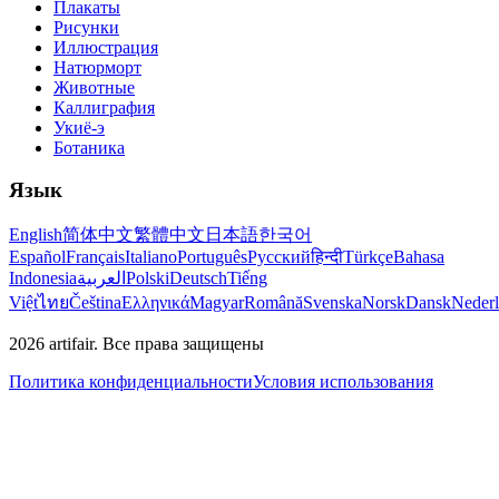
Плакаты
Рисунки
Иллюстрация
Натюрморт
Животные
Каллиграфия
Укиё-э
Ботаника
Язык
English
简体中文
繁體中文
日本語
한국어
Español
Français
Italiano
Português
Русский
हिन्दी
Türkçe
Bahasa
Indonesia
العربية
Polski
Deutsch
Tiếng
Việt
ไทย
Čeština
Ελληνικά
Magyar
Română
Svenska
Norsk
Dansk
Neder
2026
artifair.
Все права защищены
Политика конфиденциальности
Условия использования