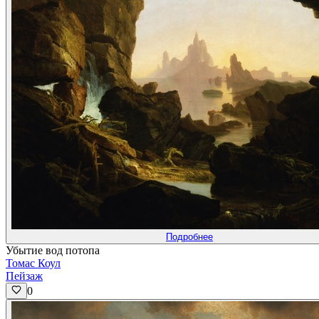
Подробнее
Убытие вод потопа
Томас Коул
Пейзаж
0