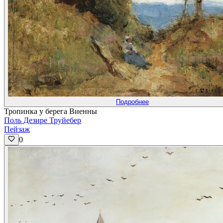
Подробнее
Тропинка у берега Виенны
Поль Дезире Труйебер
Пейзаж
0