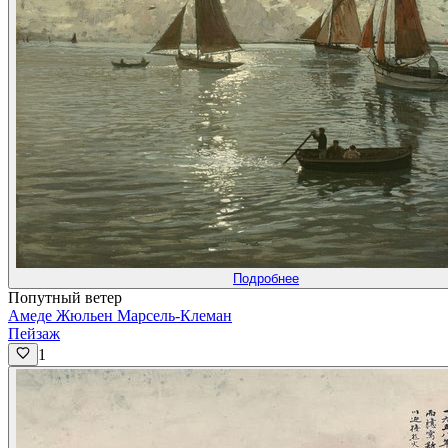
Подробнее
Попутный ветер
Амеде Жюльен Марсель-Клеман
Пейзаж
1