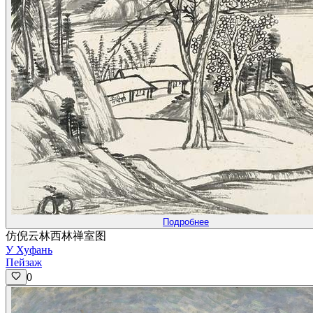
Подробнее
仿倪云林西林禅室图
У Хуфань
Пейзаж
0