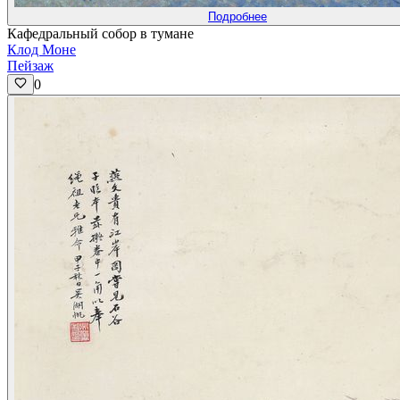
Подробнее
Кафедральный собор в тумане
Клод Моне
Пейзаж
0