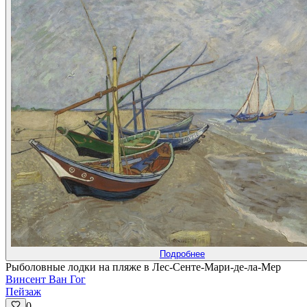
Подробнее
Рыболовные лодки на пляже в Лес-Сенте-Мари-де-ла-Мер
Винсент Ван Гог
Пейзаж
0