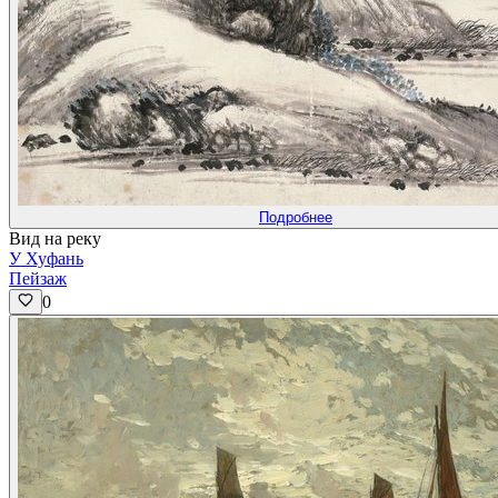
Подробнее
Вид на реку
У Хуфань
Пейзаж
0