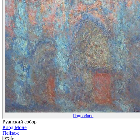
Подробнее
Руанский собор
Клод Моне
Пейзаж
0